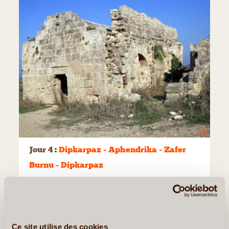
©
Jour 4
:
Dipkarpaz - Aphendrika - Zafer
Burnu - Dipkarpaz
Transfert (20 min.) à
Aphendrika
, sur la côte nord, près
de vestiges de monastères du 4ème siècle, pour le début
de notre randonnée qui durera 6 heures et nous mènera
au bout de la péninsule. Pas de dénivelée significative.
Ce site utilise des cookies