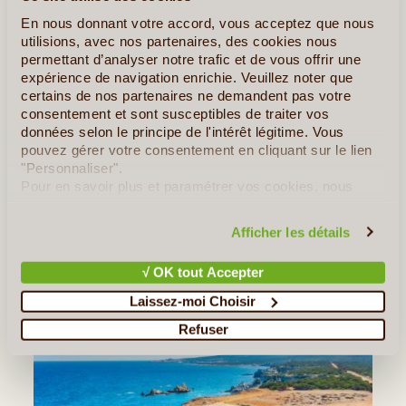
Nous longeons la côte nord jusqu’à arriver au monastère
En nous donnant votre accord, vous acceptez que nous
utilisions, avec nos partenaires, des cookies nous
orthodoxe de saint-André qui se dresse au bout du cap
permettant d’analyser notre trafic et de vous offrir une
appelé
Zafer Burnu
.
expérience de navigation enrichie. Veuillez noter que
certains de nos partenaires ne demandent pas votre
Pique-nique en cours de route. Du monastère, notre
consentement et sont susceptibles de traiter vos
minibus nous amène à la plus belle plage de l’île :
données selon le principe de l'intérêt légitime. Vous
Nangomi
ou « Golden Beach » (Hasan’s Tortle Beach).
pouvez gérer votre consentement en cliquant sur le lien
Baignades.
"Personnaliser".
Pour en savoir plus et paramétrer vos cookies, nous
vous invitons à consulter notre
politique en matière de
Retour en minibus a notre pension à Dipkarpaz pour le
confidentialité et de cookies
.
dîner et la nuit.
Afficher les détails
√ OK tout Accepter
Laissez-moi Choisir
Refuser