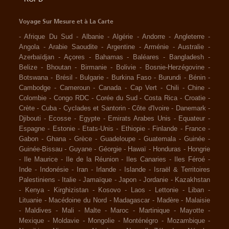
Voyage Sur Mesure et à La Carte
-
Afrique Du Sud
-
Albanie
-
Algérie
-
Andorre
-
Angleterre
-
Angola
-
Arabie Saoudite
-
Argentine
-
Arménie
-
Australie
-
Azerbaïdjan
-
Açores
-
Bahamas
-
Baléares
-
Bangladesh
-
Belize
-
Bhoutan
-
Birmanie
-
Bolivie
-
Bosnie-Herzégovine
-
Botswana
-
Brésil
-
Bulgarie
-
Burkina Faso
-
Burundi
-
Bénin
-
Cambodge
-
Cameroun
-
Canada
-
Cap Vert
-
Chili
-
Chine
-
Colombie
-
Congo RDC
-
Corée du Sud
-
Costa Rica
-
Croatie
-
Crète
-
Cuba
-
Cyclades et Santorin
-
Côte d'Ivoire
-
Danemark
-
Djibouti
-
Ecosse
-
Egypte
-
Emirats Arabes Unis
-
Equateur
-
Espagne
-
Estonie
-
Etats-Unis
-
Ethiopie
-
Finlande
-
France
-
Gabon
-
Ghana
-
Grèce
-
Guadeloupe
-
Guatemala
-
Guinée
-
Guinée-Bissau
-
Guyane
-
Géorgie
-
Hawaï
-
Honduras
-
Hongrie
-
Ile Maurice
-
Ile de la Réunion
-
Iles Canaries
-
Iles Féroé
-
Inde
-
Indonésie
-
Iran
-
Irlande
-
Islande
-
Israël & Territoires
Palestiniens
-
Italie
-
Jamaïque
-
Japon
-
Jordanie
-
Kazakhstan
-
Kenya
-
Kirghizistan
-
Kosovo
-
Laos
-
Lettonie
-
Liban
-
Lituanie
-
Macédoine du Nord
-
Madagascar
-
Madère
-
Malaisie
-
Maldives
-
Mali
-
Malte
-
Maroc
-
Martinique
-
Mayotte
-
Mexique
-
Moldavie
-
Mongolie
-
Monténégro
-
Mozambique
-