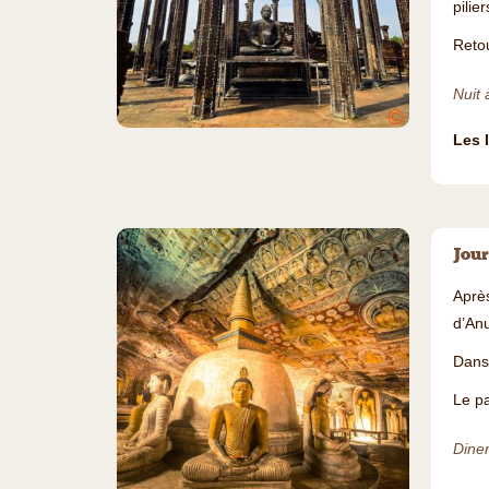
pilie
Reto
Nuit à
©
Les 
Jour
Aprè
d’Anu
Dans 
Le pa
Diner