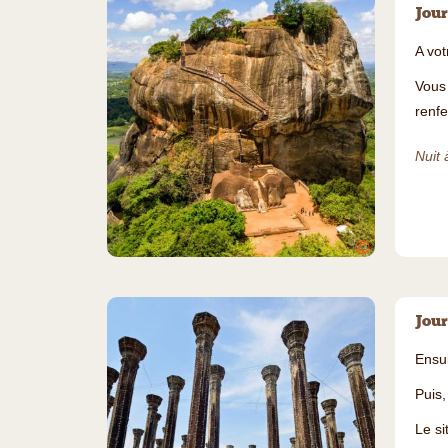
Jour
A vot
Vous
renf
Nuit 
©
Jour
Ensui
Puis,
Le si