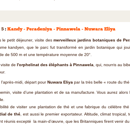
 5
:
Kandy - Peradeniya - Pinnawela - Nuwara Eliya
 le petit déjeuner, visite des
merveilleux jardins botaniques de Per
me kandyen, que le parc fut transformé en jardin botanique qui joui
tude de 500 m et une température moyenne de 20°.
 visite de
l'orphelinat des éléphants à Pinnawela
, qui, nourris au bib
our.
l'après-midi, départ pour
Nuwara Eliya
par la très belle « route du thé
emin, visite d’une plantation et de sa manufacture. Vous aurez alors l
e.
bilité de visiter une plantation de thé et une fabrique du célèbre th
ial de thé
, est aussi le premier exportateur. Altitude, climat tropical,
nt réunis excepté la main-d’œuvre, que les Britanniques firent venir du 