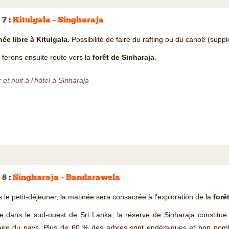
 7
:
Kitulgala - Singharaja
ée libre à Kitulgala.
Possibilité de faire du rafting ou du canoë (supp
ferons ensuite route vers la
forêt de Sinharaja
.
 et nuit à l’hôtel à Sinharaja
 8
:
Singharaja - Bandarawela
 le petit-déjeuner, la matinée sera consacrée à l'exploration de la
forêt
e dans le sud-ouest de Sri Lanka, la réserve de Sinharaja constitue 
aire du pays. Plus de 60 % des arbres sont endémiques et bon nomb