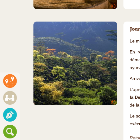
©
Jour
Le m
En r
démo
ayur
Arri
L’apr
la D
©
de la
Le so
exécu
Retou