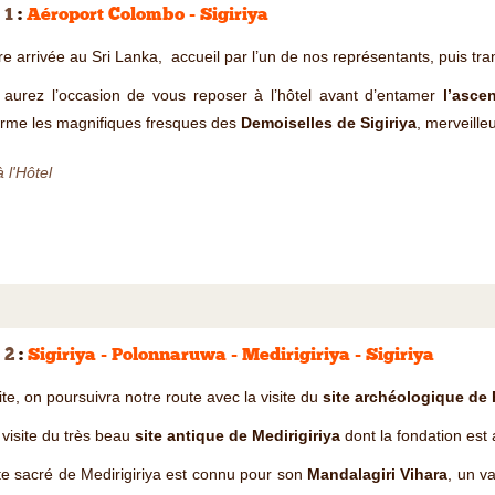
 1
:
Aéroport Colombo - Sigiriya
re arrivée au Sri Lanka, accueil par l’un de nos représentants, puis tra
 aurez l’occasion de vous reposer à l’hôtel avant d’entamer
l’asce
erme les magnifiques fresques des
Demoiselles de Sigiriya
, merveille
à l'Hôtel
 2
:
Sigiriya - Polonnaruwa - Medirigiriya - Sigiriya
te, on poursuivra notre route avec la visite du
site archéologique de
 visite du très beau
site antique de Medirigiriya
dont la fondation est 
te sacré de Medirigiriya est connu pour son
Mandalagiri Vihara
, un v