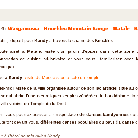
 4
:
Wasgamuwa - Knuckles Mountain Range - Matale - 
atin, départ pour
Kandy
à travers la chaîne des Knuckles.
oute arrêt à
Matale
, visite d’un jardin d'épices dans cette zone 
nstration de cuisine sri-lankaise et vous vous familiarisez avec l
védique.
vée à
Kandy
,
visite du Musée situé à côté du temple
.
ès-midi, visite de la ville organisée autour de son lac artificiel situé au 
ent
qui abrite l’une des reliques les plus vénérées du bouddhisme: la
 ville voisine du Temple de la Dent.
ir, vous pourrez assister à un spectacle
de danses kandyennes
dur
teront devant vous, différentes danses populaires du pays (la danse de
r à l'hôtel pour la nuit à Kandy