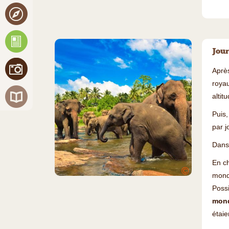
Jour
Après
royau
alti
Puis,
par j
Dans 
En ch
©
mond
Possi
mond
étaie