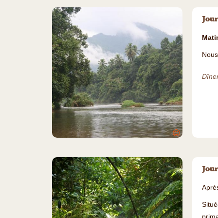
Jour
Matin
Nous 
Dîner
©
Jour
Après
Situé
prim