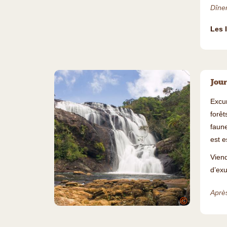
Dîner
Les 
Jour
Excur
forêt
faune
est e
Vien
d’exu
Après
©