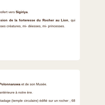
nsfert vers
Sigiriya
.
nsion de la forteresse du Rocher au Lion
, qui
uses créatures, mi- déesses, mi- princesses.
 Polonnaruwa
et de son Musée.
antérieure à notre ère.
atadage (temple circulaire) édifié sur un rocher ; 68