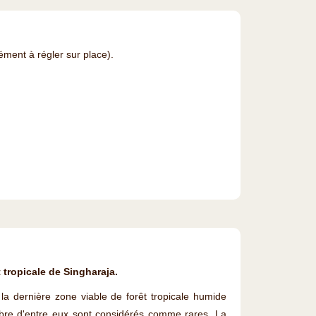
lément à régler sur place).
 tropicale de Singharaja.
la dernière zone viable de forêt tropicale humide
re d'entre eux sont considérés comme rares. La