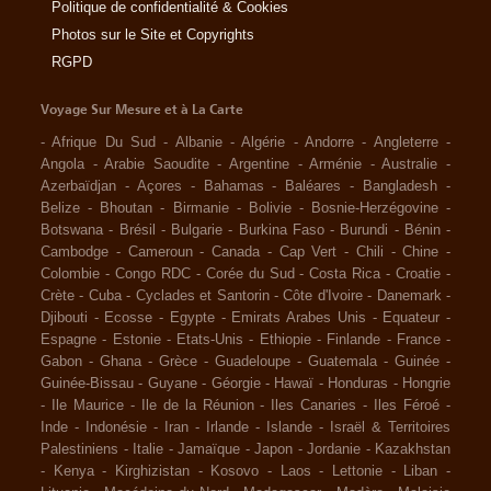
Politique de confidentialité & Cookies
Photos sur le Site et Copyrights
RGPD
Voyage Sur Mesure et à La Carte
-
Afrique Du Sud
-
Albanie
-
Algérie
-
Andorre
-
Angleterre
-
Angola
-
Arabie Saoudite
-
Argentine
-
Arménie
-
Australie
-
Azerbaïdjan
-
Açores
-
Bahamas
-
Baléares
-
Bangladesh
-
Belize
-
Bhoutan
-
Birmanie
-
Bolivie
-
Bosnie-Herzégovine
-
Botswana
-
Brésil
-
Bulgarie
-
Burkina Faso
-
Burundi
-
Bénin
-
Cambodge
-
Cameroun
-
Canada
-
Cap Vert
-
Chili
-
Chine
-
Colombie
-
Congo RDC
-
Corée du Sud
-
Costa Rica
-
Croatie
-
Crète
-
Cuba
-
Cyclades et Santorin
-
Côte d'Ivoire
-
Danemark
-
Djibouti
-
Ecosse
-
Egypte
-
Emirats Arabes Unis
-
Equateur
-
Espagne
-
Estonie
-
Etats-Unis
-
Ethiopie
-
Finlande
-
France
-
Gabon
-
Ghana
-
Grèce
-
Guadeloupe
-
Guatemala
-
Guinée
-
Guinée-Bissau
-
Guyane
-
Géorgie
-
Hawaï
-
Honduras
-
Hongrie
-
Ile Maurice
-
Ile de la Réunion
-
Iles Canaries
-
Iles Féroé
-
Inde
-
Indonésie
-
Iran
-
Irlande
-
Islande
-
Israël & Territoires
Palestiniens
-
Italie
-
Jamaïque
-
Japon
-
Jordanie
-
Kazakhstan
-
Kenya
-
Kirghizistan
-
Kosovo
-
Laos
-
Lettonie
-
Liban
-