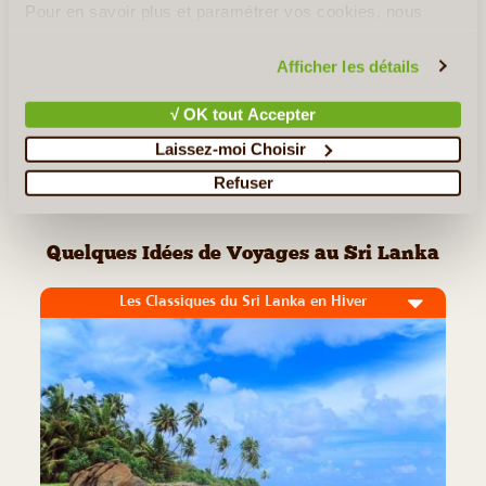
Pour en savoir plus et paramétrer vos cookies, nous
vous invitons à consulter notre
politique en matière de
Lire la suite
≻
confidentialité et de cookies
.
Afficher les détails
Plages de l'Ouest
√ OK tout Accepter
Jardin botanique de Peradeniya
Laissez-moi Choisir
Refuser
<< Retour aux Incontournables du Sri Lanka
Quelques Idées de Voyages au Sri Lanka
Les Classiques du Sri Lanka en Hiver