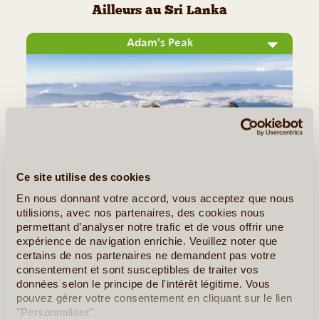
Ailleurs au Sri Lanka
Adam's Peak
Ce site utilise des cookies
En nous donnant votre accord, vous acceptez que nous
©
utilisions, avec nos partenaires, des cookies nous
permettant d’analyser notre trafic et de vous offrir une
Situé à plus de 2440 mètres d'altitude, Adam's Peak, ou le
expérience de navigation enrichie. Veuillez noter que
pic d'Adam, est une montagne sacrée vénérée à la fois par
certains de nos partenaires ne demandent pas votre
les musulmans, les chrétiens, les bouddhistes et les
consentement et sont susceptibles de traiter vos
données selon le principe de l'intérêt légitime. Vous
hindouistes. Par tradition, il se gravit de nuit afin d'admirer le
pouvez gérer votre consentement en cliquant sur le lien
(...)
"Personnaliser".