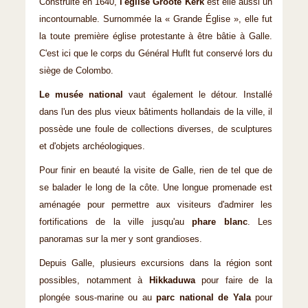
Construite en 1640,
l'église Groote Kerk
est elle aussi un
incontournable. Surnommée la « Grande Église », elle fut
la toute première église protestante à être bâtie à Galle.
C'est ici que le corps du Général Huflt fut conservé lors du
siège de Colombo.
Le musée national
vaut également le détour. Installé
dans l'un des plus vieux bâtiments hollandais de la ville, il
possède une foule de collections diverses, de sculptures
et d'objets archéologiques.
Pour finir en beauté la visite de Galle, rien de tel que de
se balader le long de la côte. Une longue promenade est
aménagée pour permettre aux visiteurs d'admirer les
fortifications de la ville jusqu'au
phare blanc
. Les
panoramas sur la mer y sont grandioses.
Depuis Galle, plusieurs excursions dans la région sont
possibles, notamment à
Hikkaduwa
pour faire de la
plongée sous-marine ou au
parc national de Yala
pour