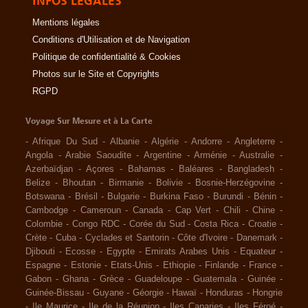
INFOS LÉGALES
Mentions légales
Conditions d'Utilisation et de Navigation
Politique de confidentialité & Cookies
Photos sur le Site et Copyrights
RGPD
Voyage Sur Mesure et à La Carte
-
Afrique Du Sud
-
Albanie
-
Algérie
-
Andorre
-
Angleterre
-
Angola
-
Arabie Saoudite
-
Argentine
-
Arménie
-
Australie
-
Azerbaïdjan
-
Açores
-
Bahamas
-
Baléares
-
Bangladesh
-
Belize
-
Bhoutan
-
Birmanie
-
Bolivie
-
Bosnie-Herzégovine
-
Botswana
-
Brésil
-
Bulgarie
-
Burkina Faso
-
Burundi
-
Bénin
-
Cambodge
-
Cameroun
-
Canada
-
Cap Vert
-
Chili
-
Chine
-
Colombie
-
Congo RDC
-
Corée du Sud
-
Costa Rica
-
Croatie
-
Crète
-
Cuba
-
Cyclades et Santorin
-
Côte d'Ivoire
-
Danemark
-
Djibouti
-
Ecosse
-
Egypte
-
Emirats Arabes Unis
-
Equateur
-
Espagne
-
Estonie
-
Etats-Unis
-
Ethiopie
-
Finlande
-
France
-
Gabon
-
Ghana
-
Grèce
-
Guadeloupe
-
Guatemala
-
Guinée
-
Guinée-Bissau
-
Guyane
-
Géorgie
-
Hawaï
-
Honduras
-
Hongrie
-
Ile Maurice
-
Ile de la Réunion
-
Iles Canaries
-
Iles Féroé
-