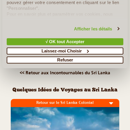
les musulmans, les chrétiens, les bouddhistes et les
pouvez gérer votre consentement en cliquant sur le lien
"Personnaliser".
hindouistes. Par tradition, il se gravit de nuit afin d'admirer le
Pour en savoir plus et paramétrer vos cookies, nous
(...)
vous invitons à consulter notre
politique en matière de
confidentialité et de cookies
.
Afficher les détails
Lire la suite
≻
√ OK tout Accepter
Plages du Sud
Laissez-moi Choisir
Pinnawela
Refuser
<< Retour aux Incontournables du Sri Lanka
Quelques Idées de Voyages au Sri Lanka
Retour sur le Sri Lanka Colonial