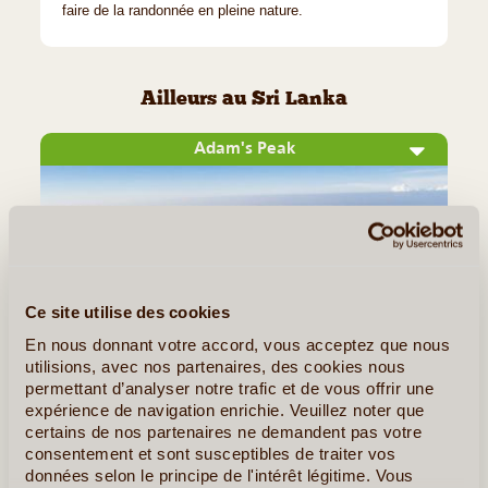
faire de la randonnée en pleine nature.
Ailleurs au Sri Lanka
Adam's Peak
Ce site utilise des cookies
En nous donnant votre accord, vous acceptez que nous
utilisions, avec nos partenaires, des cookies nous
permettant d’analyser notre trafic et de vous offrir une
©
expérience de navigation enrichie. Veuillez noter que
certains de nos partenaires ne demandent pas votre
Situé à plus de 2440 mètres d'altitude, Adam's Peak, ou le
consentement et sont susceptibles de traiter vos
pic d'Adam, est une montagne sacrée vénérée à la fois par
données selon le principe de l'intérêt légitime. Vous