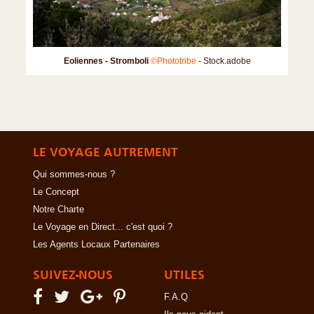
Eoliennes - Stromboli
©Phototribe
- Stock.adobe
LE VOYAGE AUTREMENT
Qui sommes-nous ?
Le Concept
Notre Charte
Le Voyage en Direct... c'est quoi ?
Les Agents Locaux Partenaires
SUIVEZ-NOUS
UTILES
F.A.Q