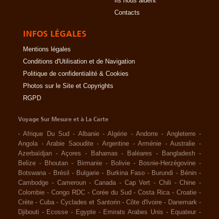
Ils nous aident
Contacts
INFOS LÉGALES
Mentions légales
Conditions d'Utilisation et de Navigation
Politique de confidentialité & Cookies
Photos sur le Site et Copyrights
RGPD
Voyage Sur Mesure et à La Carte
-
Afrique Du Sud
-
Albanie
-
Algérie
-
Andorre
-
Angleterre
-
Angola
-
Arabie Saoudite
-
Argentine
-
Arménie
-
Australie
-
Azerbaïdjan
-
Açores
-
Bahamas
-
Baléares
-
Bangladesh
-
Belize
-
Bhoutan
-
Birmanie
-
Bolivie
-
Bosnie-Herzégovine
-
Botswana
-
Brésil
-
Bulgarie
-
Burkina Faso
-
Burundi
-
Bénin
-
Cambodge
-
Cameroun
-
Canada
-
Cap Vert
-
Chili
-
Chine
-
Colombie
-
Congo RDC
-
Corée du Sud
-
Costa Rica
-
Croatie
-
Crète
-
Cuba
-
Cyclades et Santorin
-
Côte d'Ivoire
-
Danemark
-
Djibouti
-
Ecosse
-
Egypte
-
Emirats Arabes Unis
-
Equateur
-