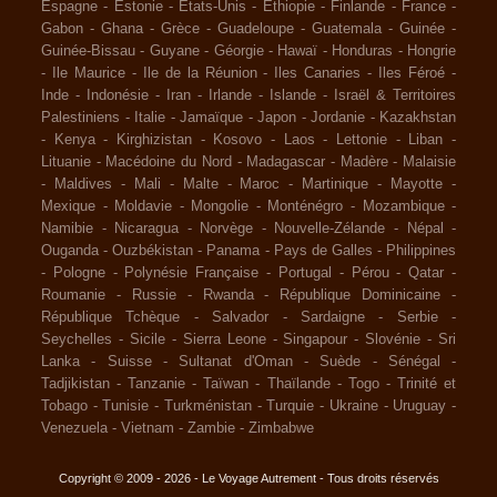
Espagne
-
Estonie
-
Etats-Unis
-
Ethiopie
-
Finlande
-
France
-
Gabon
-
Ghana
-
Grèce
-
Guadeloupe
-
Guatemala
-
Guinée
-
Guinée-Bissau
-
Guyane
-
Géorgie
-
Hawaï
-
Honduras
-
Hongrie
-
Ile Maurice
-
Ile de la Réunion
-
Iles Canaries
-
Iles Féroé
-
Inde
-
Indonésie
-
Iran
-
Irlande
-
Islande
-
Israël & Territoires
Palestiniens
-
Italie
-
Jamaïque
-
Japon
-
Jordanie
-
Kazakhstan
-
Kenya
-
Kirghizistan
-
Kosovo
-
Laos
-
Lettonie
-
Liban
-
Lituanie
-
Macédoine du Nord
-
Madagascar
-
Madère
-
Malaisie
-
Maldives
-
Mali
-
Malte
-
Maroc
-
Martinique
-
Mayotte
-
Mexique
-
Moldavie
-
Mongolie
-
Monténégro
-
Mozambique
-
Namibie
-
Nicaragua
-
Norvège
-
Nouvelle-Zélande
-
Népal
-
Ouganda
-
Ouzbékistan
-
Panama
-
Pays de Galles
-
Philippines
-
Pologne
-
Polynésie Française
-
Portugal
-
Pérou
-
Qatar
-
Roumanie
-
Russie
-
Rwanda
-
République Dominicaine
-
République Tchèque
-
Salvador
-
Sardaigne
-
Serbie
-
Seychelles
-
Sicile
-
Sierra Leone
-
Singapour
-
Slovénie
-
Sri
Lanka
-
Suisse
-
Sultanat d'Oman
-
Suède
-
Sénégal
-
Tadjikistan
-
Tanzanie
-
Taïwan
-
Thaïlande
-
Togo
-
Trinité et
Tobago
-
Tunisie
-
Turkménistan
-
Turquie
-
Ukraine
-
Uruguay
-
Venezuela
-
Vietnam
-
Zambie
-
Zimbabwe
Copyright © 2009 - 2026 - Le Voyage Autrement - Tous droits réservés