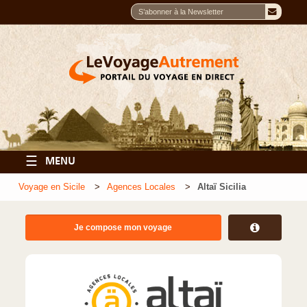
☰
MENU
Voyage en Sicile
Agences Locales
Altaï Sicilia
Je compose mon voyage