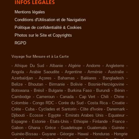
INFOS LÉGALES
Mentions légales
Conditions d'Utilisation et de Navigation
Politique de confidentialité & Cookies
Photos sur le Site et Copyrights
RGPD
Voyage Sur Mesure et à La Carte
-
Afrique Du Sud
-
Albanie
-
Algérie
-
Andorre
-
Angleterre
-
Angola
-
Arabie Saoudite
-
Argentine
-
Arménie
-
Australie
-
Azerbaïdjan
-
Açores
-
Bahamas
-
Baléares
-
Bangladesh
-
Belize
-
Bhoutan
-
Birmanie
-
Bolivie
-
Bosnie-Herzégovine
-
Botswana
-
Brésil
-
Bulgarie
-
Burkina Faso
-
Burundi
-
Bénin
-
Cambodge
-
Cameroun
-
Canada
-
Cap Vert
-
Chili
-
Chine
-
Colombie
-
Congo RDC
-
Corée du Sud
-
Costa Rica
-
Croatie
-
Crète
-
Cuba
-
Cyclades et Santorin
-
Côte d'Ivoire
-
Danemark
-
Djibouti
-
Ecosse
-
Egypte
-
Emirats Arabes Unis
-
Equateur
-
Espagne
-
Estonie
-
Etats-Unis
-
Ethiopie
-
Finlande
-
France
-
Gabon
-
Ghana
-
Grèce
-
Guadeloupe
-
Guatemala
-
Guinée
-
Guinée-Bissau
-
Guyane
-
Géorgie
-
Hawaï
-
Honduras
-
Hongrie