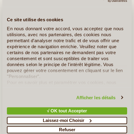
Ce site utilise des cookies
En nous donnant votre accord, vous acceptez que nous
utilisions, avec nos partenaires, des cookies nous
permettant d’analyser notre trafic et de vous offrir une
expérience de navigation enrichie. Veuillez noter que
8J/7N
©
certains de nos partenaires ne demandent pas votre
consentement et sont susceptibles de traiter vos
Chios, située aux portes de l’orient, est une île grecque peu
données selon le principe de l'intérêt légitime. Vous
connue, et c’est tant mieux ! A quelques miles marins seulement
pouvez gérer votre consentement en cliquant sur le lien
de la Turquie, une destination coup de cœur pour les voyageurs
"Personnaliser".
qui connaissent déjà la Grèce et qui voudraient (...)
Pour en savoir plus et paramétrer vos cookies, nous
vous invitons à consulter notre
politique en matière de
confidentialité et de cookies
.
Afficher les détails
En détail
≻
√ OK tout Accepter
Polychromie Grecque
Laissez-moi Choisir
Séjour à Santorin, le Mythe de l’Atlantide
Refuser
Un Voyage en Grèce - Le Grand Tour