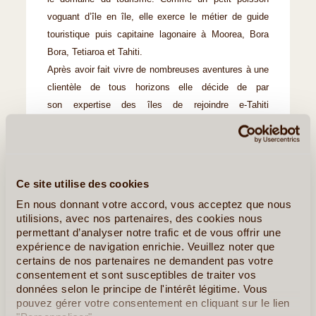
voguant d’île en île, elle exerce le métier de guide
touristique puis capitaine lagonaire à Moorea, Bora
Bora, Tetiaroa et Tahiti.
Après avoir fait vivre de nombreuses aventures à une
clientèle de tous horizons elle décide de par
son expertise des îles de rejoindre e-Tahiti
Travel dans l’objectif de créer des parcours
authentiques et inoubliables pour nos visiteurs à la
rencontre de nos traditions et de nos paysages à
couper le souffle
Ce site utilise des cookies
Le monde est un livre et la Polynésie l’un des
En nous donnant votre accord, vous acceptez que nous
plus beaux chapitres !
utilisions, avec nos partenaires, des cookies nous
permettant d’analyser notre trafic et de vous offrir une
Mareva Boetsch
expérience de navigation enrichie. Veuillez noter que
certains de nos partenaires ne demandent pas votre
consentement et sont susceptibles de traiter vos
données selon le principe de l'intérêt légitime. Vous
pouvez gérer votre consentement en cliquant sur le lien