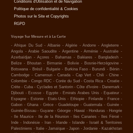
Conditions d'Utilisation et de Navigation
Politique de confidentialité & Cookies
Photos sur le Site et Copyrights
RGPD
Voyage Sur Mesure et à La Carte
-
Afrique Du Sud
-
Albanie
-
Algérie
-
Andorre
-
Angleterre
-
Angola
-
Arabie Saoudite
-
Argentine
-
Arménie
-
Australie
-
Azerbaïdjan
-
Açores
-
Bahamas
-
Baléares
-
Bangladesh
-
Belize
-
Bhoutan
-
Birmanie
-
Bolivie
-
Bosnie-Herzégovine
-
Botswana
-
Brésil
-
Bulgarie
-
Burkina Faso
-
Burundi
-
Bénin
-
Cambodge
-
Cameroun
-
Canada
-
Cap Vert
-
Chili
-
Chine
-
Colombie
-
Congo RDC
-
Corée du Sud
-
Costa Rica
-
Croatie
-
Crète
-
Cuba
-
Cyclades et Santorin
-
Côte d'Ivoire
-
Danemark
-
Djibouti
-
Ecosse
-
Egypte
-
Emirats Arabes Unis
-
Equateur
-
Espagne
-
Estonie
-
Etats-Unis
-
Ethiopie
-
Finlande
-
France
-
Gabon
-
Ghana
-
Grèce
-
Guadeloupe
-
Guatemala
-
Guinée
-
Guinée-Bissau
-
Guyane
-
Géorgie
-
Hawaï
-
Honduras
-
Hongrie
-
Ile Maurice
-
Ile de la Réunion
-
Iles Canaries
-
Iles Féroé
-
Inde
-
Indonésie
-
Iran
-
Irlande
-
Islande
-
Israël & Territoires
Palestiniens
-
Italie
-
Jamaïque
-
Japon
-
Jordanie
-
Kazakhstan