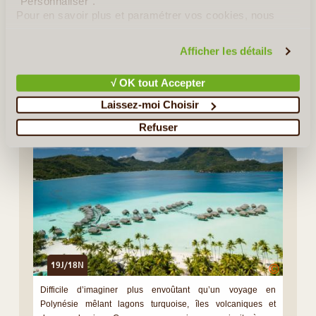
"Personnaliser".
Idées de Voyages en Polynésie Française
Pour en savoir plus et paramétrer vos cookies, nous
vous invitons à consulter notre
politique en matière de
Idées de Circuits
confidentialité et de cookies
.
Afficher les détails
E Tahiti Travel
√ OK tout Accepter
Entre Terre et Lagons
Laissez-moi Choisir
Refuser
19J/18N
©
Difficile d’imaginer plus envoûtant qu’un voyage en
Polynésie mêlant lagons turquoise, îles volcaniques et