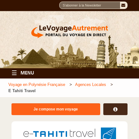
☰
MENU
Voyage en Polynésie Française
Agences Locales
E Tahiti Travel
Je compose mon voyage