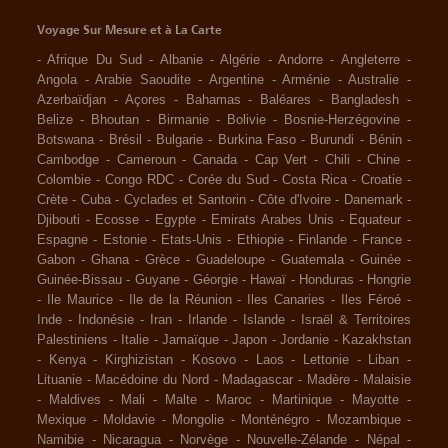
Voyage Sur Mesure et à La Carte
-
Afrique Du Sud
-
Albanie
-
Algérie
-
Andorre
-
Angleterre
-
Angola
-
Arabie Saoudite
-
Argentine
-
Arménie
-
Australie
-
Azerbaïdjan
-
Açores
-
Bahamas
-
Baléares
-
Bangladesh
-
Belize
-
Bhoutan
-
Birmanie
-
Bolivie
-
Bosnie-Herzégovine
-
Botswana
-
Brésil
-
Bulgarie
-
Burkina Faso
-
Burundi
-
Bénin
-
Cambodge
-
Cameroun
-
Canada
-
Cap Vert
-
Chili
-
Chine
-
Colombie
-
Congo RDC
-
Corée du Sud
-
Costa Rica
-
Croatie
-
Crète
-
Cuba
-
Cyclades et Santorin
-
Côte d'Ivoire
-
Danemark
-
Djibouti
-
Ecosse
-
Egypte
-
Emirats Arabes Unis
-
Equateur
-
Espagne
-
Estonie
-
Etats-Unis
-
Ethiopie
-
Finlande
-
France
-
Gabon
-
Ghana
-
Grèce
-
Guadeloupe
-
Guatemala
-
Guinée
-
Guinée-Bissau
-
Guyane
-
Géorgie
-
Hawaï
-
Honduras
-
Hongrie
-
Ile Maurice
-
Ile de la Réunion
-
Iles Canaries
-
Iles Féroé
-
Inde
-
Indonésie
-
Iran
-
Irlande
-
Islande
-
Israël & Territoires
Palestiniens
-
Italie
-
Jamaïque
-
Japon
-
Jordanie
-
Kazakhstan
-
Kenya
-
Kirghizistan
-
Kosovo
-
Laos
-
Lettonie
-
Liban
-
Lituanie
-
Macédoine du Nord
-
Madagascar
-
Madère
-
Malaisie
-
Maldives
-
Mali
-
Malte
-
Maroc
-
Martinique
-
Mayotte
-
Mexique
-
Moldavie
-
Mongolie
-
Monténégro
-
Mozambique
-
Namibie
-
Nicaragua
-
Norvège
-
Nouvelle-Zélande
-
Népal
-