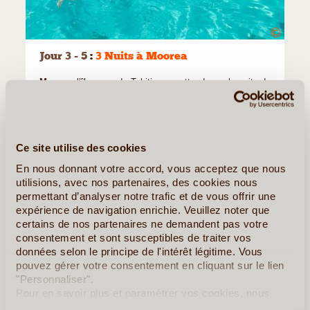
©
Jour 3 - 5
:
3 Nuits à Moorea
Moorea
, l’île sœur de Tahiti, vous attend pour la suite de
votre séjour. A seulement quelques minutes en ferry de
Tahiti, cette île offre pourtant une atmosphère et un cadre
totalement différents qui sauront vous séduire. Entre terre
Ce site utilise des cookies
et montagne Moorea impressionne à la fois par ses
En nous donnant votre accord, vous acceptez que nous
magnifiques plages et ses sommets aux pics saillants
utilisions, avec nos partenaires, des cookies nous
comme le mont Opunohu.
permettant d’analyser notre trafic et de vous offrir une
expérience de navigation enrichie. Veuillez noter que
Installez-vous au
Cook’s Bay Hôtel & Suites Moorea***
,
certains de nos partenaires ne demandent pas votre
un hébergement niché au cœur de
la magnifique baie
consentement et sont susceptibles de traiter vos
de Cook
, et qui offre un cadre idyllique pour un séjour
données selon le principe de l'intérêt légitime. Vous
inoubliable. Détendez-vous au bord de la piscine à
pouvez gérer votre consentement en cliquant sur le lien
"Personnaliser".
débordement, savourez une cuisine délicieuse dans le
Pour en savoir plus et paramétrer vos cookies, nous
restaurant face à la mer, ou offrez-vous un moment de
vous invitons à consulter notre
politique en matière de