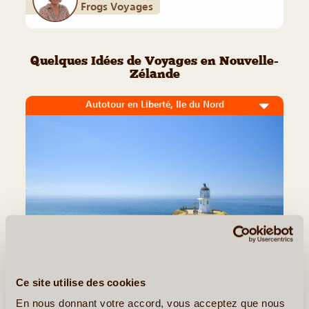
Frogs Voyages
Quelques Idées de Voyages en Nouvelle-
Zélande
Autotour en Liberté, Ile du Nord
Ce site utilise des cookies
19J/18N
©
En nous donnant votre accord, vous acceptez que nous
Explorez les merveilles de l’île du Nord au volant de votre propre