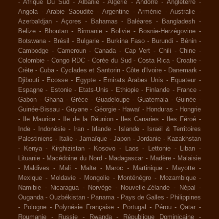
-
Afrique Du Sud
-
Albanie
-
Algérie
-
Andorre
-
Angleterre
-
Angola
-
Arabie Saoudite
-
Argentine
-
Arménie
-
Australie
-
Azerbaïdjan
-
Açores
-
Bahamas
-
Baléares
-
Bangladesh
-
Belize
-
Bhoutan
-
Birmanie
-
Bolivie
-
Bosnie-Herzégovine
-
Botswana
-
Brésil
-
Bulgarie
-
Burkina Faso
-
Burundi
-
Bénin
-
Cambodge
-
Cameroun
-
Canada
-
Cap Vert
-
Chili
-
Chine
-
Colombie
-
Congo RDC
-
Corée du Sud
-
Costa Rica
-
Croatie
-
Crète
-
Cuba
-
Cyclades et Santorin
-
Côte d'Ivoire
-
Danemark
-
Djibouti
-
Ecosse
-
Egypte
-
Emirats Arabes Unis
-
Equateur
-
Espagne
-
Estonie
-
Etats-Unis
-
Ethiopie
-
Finlande
-
France
-
Gabon
-
Ghana
-
Grèce
-
Guadeloupe
-
Guatemala
-
Guinée
-
Guinée-Bissau
-
Guyane
-
Géorgie
-
Hawaï
-
Honduras
-
Hongrie
-
Ile Maurice
-
Ile de la Réunion
-
Iles Canaries
-
Iles Féroé
-
Inde
-
Indonésie
-
Iran
-
Irlande
-
Islande
-
Israël & Territoires
Palestiniens
-
Italie
-
Jamaïque
-
Japon
-
Jordanie
-
Kazakhstan
-
Kenya
-
Kirghizistan
-
Kosovo
-
Laos
-
Lettonie
-
Liban
-
Lituanie
-
Macédoine du Nord
-
Madagascar
-
Madère
-
Malaisie
-
Maldives
-
Mali
-
Malte
-
Maroc
-
Martinique
-
Mayotte
-
Mexique
-
Moldavie
-
Mongolie
-
Monténégro
-
Mozambique
-
Namibie
-
Nicaragua
-
Norvège
-
Nouvelle-Zélande
-
Népal
-
Ouganda
-
Ouzbékistan
-
Panama
-
Pays de Galles
-
Philippines
-
Pologne
-
Polynésie Française
-
Portugal
-
Pérou
-
Qatar
-
Roumanie
-
Russie
-
Rwanda
-
République Dominicaine
-