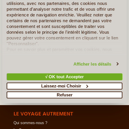
utilisions, avec nos partenaires, des cookies nous
véhicule, en toute autonomie. Cet autotour de 19 jours vous
permettant d’analyser notre trafic et de vous offrir une
emmène de Wellington à Cape Reinga, à travers une succession
expérience de navigation enrichie. Veuillez noter que
de paysages aussi spectaculaires que variés, entre (...)
certains de nos partenaires ne demandent pas votre
consentement et sont susceptibles de traiter vos
données selon le principe de l'intérêt légitime. Vous
En détail
≻
pouvez gérer votre consentement en cliquant sur le lien
"Personnaliser".
Autotour Liberté Ile du Sud
Pour en savoir plus et paramétrer vos cookies, nous
vous invitons à consulter notre
politique en matière de
Autotour en liberté sur les deux Iles
confidentialité et de cookies
.
Afficher les détails
Location de Camping Car
√ OK tout Accepter
»
Laissez-moi Choisir
Tous les circuits en Nouvelle-Zélande
Refuser
LE VOYAGE AUTREMENT
Qui sommes-nous ?