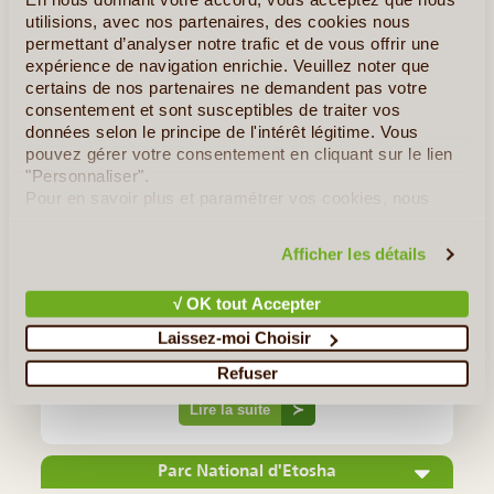
utilisions, avec nos partenaires, des cookies nous
permettant d’analyser notre trafic et de vous offrir une
expérience de navigation enrichie. Veuillez noter que
certains de nos partenaires ne demandent pas votre
consentement et sont susceptibles de traiter vos
données selon le principe de l'intérêt légitime. Vous
pouvez gérer votre consentement en cliquant sur le lien
"Personnaliser".
Pour en savoir plus et paramétrer vos cookies, nous
©
vous invitons à consulter notre
politique en matière de
Cape Cross, une histoire ancienne L'endroit tire son nom
confidentialité et de cookies
.
Afficher les détails
d'une expédition menée en 1486 par Diogo Cao. Avant lui,
aucun Européen n'avait atteint de territoires africains aussi
√ OK tout Accepter
méridionaux ; et, pour garder la mémoire de cette nouvelle «
Laissez-moi Choisir
(...)
Refuser
Lire la suite
≻
Parc National d'Etosha