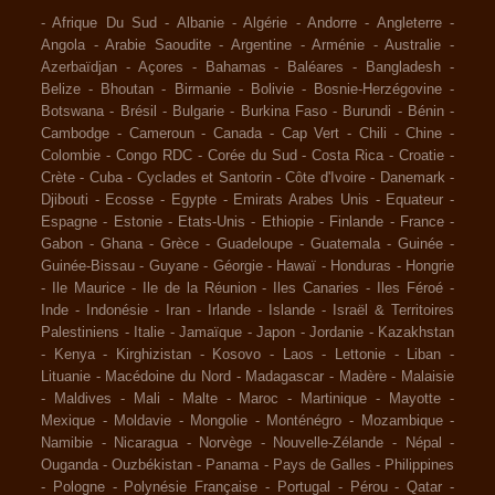
-
Afrique Du Sud
-
Albanie
-
Algérie
-
Andorre
-
Angleterre
-
Angola
-
Arabie Saoudite
-
Argentine
-
Arménie
-
Australie
-
Azerbaïdjan
-
Açores
-
Bahamas
-
Baléares
-
Bangladesh
-
Belize
-
Bhoutan
-
Birmanie
-
Bolivie
-
Bosnie-Herzégovine
-
Botswana
-
Brésil
-
Bulgarie
-
Burkina Faso
-
Burundi
-
Bénin
-
Cambodge
-
Cameroun
-
Canada
-
Cap Vert
-
Chili
-
Chine
-
Colombie
-
Congo RDC
-
Corée du Sud
-
Costa Rica
-
Croatie
-
Crète
-
Cuba
-
Cyclades et Santorin
-
Côte d'Ivoire
-
Danemark
-
Djibouti
-
Ecosse
-
Egypte
-
Emirats Arabes Unis
-
Equateur
-
Espagne
-
Estonie
-
Etats-Unis
-
Ethiopie
-
Finlande
-
France
-
Gabon
-
Ghana
-
Grèce
-
Guadeloupe
-
Guatemala
-
Guinée
-
Guinée-Bissau
-
Guyane
-
Géorgie
-
Hawaï
-
Honduras
-
Hongrie
-
Ile Maurice
-
Ile de la Réunion
-
Iles Canaries
-
Iles Féroé
-
Inde
-
Indonésie
-
Iran
-
Irlande
-
Islande
-
Israël & Territoires
Palestiniens
-
Italie
-
Jamaïque
-
Japon
-
Jordanie
-
Kazakhstan
-
Kenya
-
Kirghizistan
-
Kosovo
-
Laos
-
Lettonie
-
Liban
-
Lituanie
-
Macédoine du Nord
-
Madagascar
-
Madère
-
Malaisie
-
Maldives
-
Mali
-
Malte
-
Maroc
-
Martinique
-
Mayotte
-
Mexique
-
Moldavie
-
Mongolie
-
Monténégro
-
Mozambique
-
Namibie
-
Nicaragua
-
Norvège
-
Nouvelle-Zélande
-
Népal
-
Ouganda
-
Ouzbékistan
-
Panama
-
Pays de Galles
-
Philippines
-
Pologne
-
Polynésie Française
-
Portugal
-
Pérou
-
Qatar
-