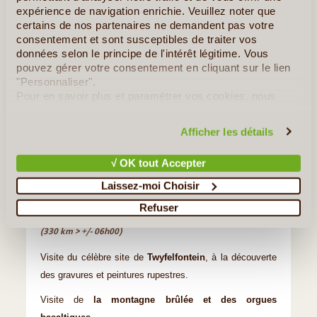
expérience de navigation enrichie. Veuillez noter que
certains de nos partenaires ne demandent pas votre
consentement et sont susceptibles de traiter vos
données selon le principe de l'intérêt légitime. Vous
pouvez gérer votre consentement en cliquant sur le lien
"Personnaliser".
Pour en savoir plus et paramétrer vos cookies, nous
vous invitons à consulter notre
politique en matière de
confidentialité et de cookies
.
Afficher les détails
√ OK tout Accepter
Laissez-moi Choisir
©
Refuser
Jour 7
:
Twyfelfontein - Swakopmund
(330 km > +/- 06h00)
Visite du célèbre site de
Twyfelfontein
, à la découverte
des gravures et peintures rupestres.
Visite de
la montagne brûlée et des orgues