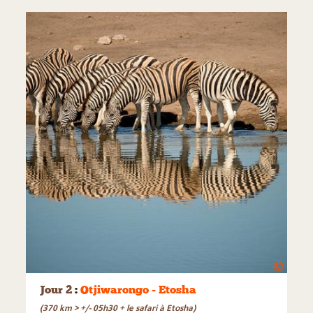
©
Jour 2
:
Otjiwarongo - Etosha
(370 km > +/- 05h30 + le safari à Etosha)