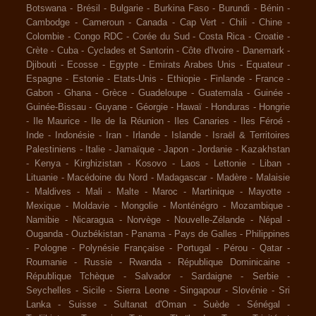
Botswana
-
Brésil
-
Bulgarie
-
Burkina Faso
-
Burundi
-
Bénin
-
Cambodge
-
Cameroun
-
Canada
-
Cap Vert
-
Chili
-
Chine
-
Colombie
-
Congo RDC
-
Corée du Sud
-
Costa Rica
-
Croatie
-
Crète
-
Cuba
-
Cyclades et Santorin
-
Côte d'Ivoire
-
Danemark
-
Djibouti
-
Ecosse
-
Egypte
-
Emirats Arabes Unis
-
Equateur
-
Espagne
-
Estonie
-
Etats-Unis
-
Ethiopie
-
Finlande
-
France
-
Gabon
-
Ghana
-
Grèce
-
Guadeloupe
-
Guatemala
-
Guinée
-
Guinée-Bissau
-
Guyane
-
Géorgie
-
Hawaï
-
Honduras
-
Hongrie
-
Ile Maurice
-
Ile de la Réunion
-
Iles Canaries
-
Iles Féroé
-
Inde
-
Indonésie
-
Iran
-
Irlande
-
Islande
-
Israël & Territoires
Palestiniens
-
Italie
-
Jamaïque
-
Japon
-
Jordanie
-
Kazakhstan
-
Kenya
-
Kirghizistan
-
Kosovo
-
Laos
-
Lettonie
-
Liban
-
Lituanie
-
Macédoine du Nord
-
Madagascar
-
Madère
-
Malaisie
-
Maldives
-
Mali
-
Malte
-
Maroc
-
Martinique
-
Mayotte
-
Mexique
-
Moldavie
-
Mongolie
-
Monténégro
-
Mozambique
-
Namibie
-
Nicaragua
-
Norvège
-
Nouvelle-Zélande
-
Népal
-
Ouganda
-
Ouzbékistan
-
Panama
-
Pays de Galles
-
Philippines
-
Pologne
-
Polynésie Française
-
Portugal
-
Pérou
-
Qatar
-
Roumanie
-
Russie
-
Rwanda
-
République Dominicaine
-
République Tchèque
-
Salvador
-
Sardaigne
-
Serbie
-
Seychelles
-
Sicile
-
Sierra Leone
-
Singapour
-
Slovénie
-
Sri
Lanka
-
Suisse
-
Sultanat d'Oman
-
Suède
-
Sénégal
-