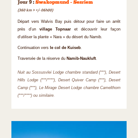
Jour 9
:
Swakopmund - Sesriem
(360 km > +/- 06h00)
Départ vers Walvis Bay puis détour pour faire un arrêt
près d’un
village Topnaar
et découvrir leur façon
d’utiliser la plante « Nara » du désert du Namib.
Continuation vers
le col de Kuiseb
.
Traversée de la réserve du
Namib-Naukluft
.
Nuit au Sossusvlei Lodge chambre standard (***), Desert
Hills Lodge (***/****), Desert Quiver Camp (***), Desert
Camp (***), Le Mirage Desert Lodge chambre Camelthorn
(***/****) ou similaire.