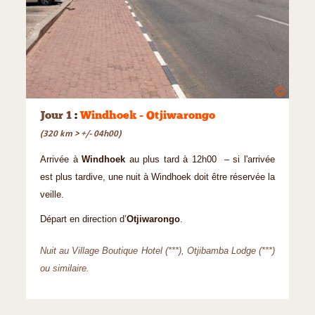
©
Jour 1
:
Windhoek - Otjiwarongo
(320 km > +/- 04h00)
Arrivée à
Windhoek
au plus tard à 12h00 – si l'arrivée
est plus tardive, une nuit à Windhoek doit être réservée la
veille.
Départ en direction d’
Otjiwarongo
.
Nuit au Village Boutique Hotel (***), Otjibamba Lodge (***)
ou similaire.