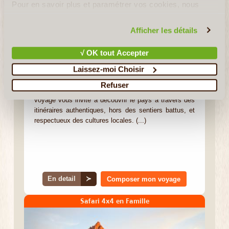
Pour en savoir plus et paramétrer vos cookies, nous
SA Travellers - Namibie
vous invitons à consulter notre
politique en matière de
confidentialité et de cookies
.
Votre Experte Locale
Afficher les détails
Tiphaine
√ OK tout Accepter
Laissez-moi Choisir
Bienvenue en Namibie, probablement l'une des
destinations les plus complètes et les plus riches de
Refuser
l'Afrique Australe. Depuis 2006, notre agence de
voyage vous invite à découvrir le pays à travers des
itinéraires authentiques, hors des sentiers battus, et
respectueux des cultures locales. (...)
En detail
≻
Composer mon voyage
Safari 4x4 en Famille