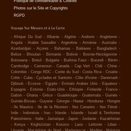
Politique de confidentialité & Cookies
Photos sur le Site et Copyrights
RGPD
Voyage Sur Mesure et à La Carte
-
Afrique Du Sud
-
Albanie
-
Algérie
-
Andorre
-
Angleterre
-
Angola
-
Arabie Saoudite
-
Argentine
-
Arménie
-
Australie
-
Azerbaïdjan
-
Açores
-
Bahamas
-
Baléares
-
Bangladesh
-
Belize
-
Bhoutan
-
Birmanie
-
Bolivie
-
Bosnie-Herzégovine
-
Botswana
-
Brésil
-
Bulgarie
-
Burkina Faso
-
Burundi
-
Bénin
-
Cambodge
-
Cameroun
-
Canada
-
Cap Vert
-
Chili
-
Chine
-
Colombie
-
Congo RDC
-
Corée du Sud
-
Costa Rica
-
Croatie
-
Crète
-
Cuba
-
Cyclades et Santorin
-
Côte d'Ivoire
-
Danemark
-
Djibouti
-
Ecosse
-
Egypte
-
Emirats Arabes Unis
-
Equateur
-
Espagne
-
Estonie
-
Etats-Unis
-
Ethiopie
-
Finlande
-
France
-
Gabon
-
Ghana
-
Grèce
-
Guadeloupe
-
Guatemala
-
Guinée
-
Guinée-Bissau
-
Guyane
-
Géorgie
-
Hawaï
-
Honduras
-
Hongrie
-
Ile Maurice
-
Ile de la Réunion
-
Iles Canaries
-
Iles Féroé
-
Inde
-
Indonésie
-
Iran
-
Irlande
-
Islande
-
Israël & Territoires
Palestiniens
-
Italie
-
Jamaïque
-
Japon
-
Jordanie
-
Kazakhstan
-
Kenya
-
Kirghizistan
-
Kosovo
-
Laos
-
Lettonie
-
Liban
-
Lituanie
-
Macédoine du Nord
-
Madagascar
-
Madère
-
Malaisie