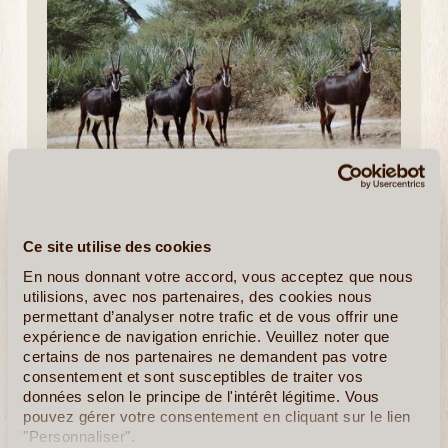
15J/14N
©
Moins célèbres qu’Etosha, Swakopmund ou le Namib, le
Caprivi a de nombreux atouts et mérite que l’on s’y attarde.
C’est un tout autre pays à l’intérieur même de la Namibie :
Ce site utilise des cookies
par son climat, ses ethnies, sa végétation ou (...)
En nous donnant votre accord, vous acceptez que nous
utilisions, avec nos partenaires, des cookies nous
En détail
≻
permettant d’analyser notre trafic et de vous offrir une
expérience de navigation enrichie. Veuillez noter que
certains de nos partenaires ne demandent pas votre
consentement et sont susceptibles de traiter vos
données selon le principe de l'intérêt légitime. Vous
pouvez gérer votre consentement en cliquant sur le lien
"Personnaliser".