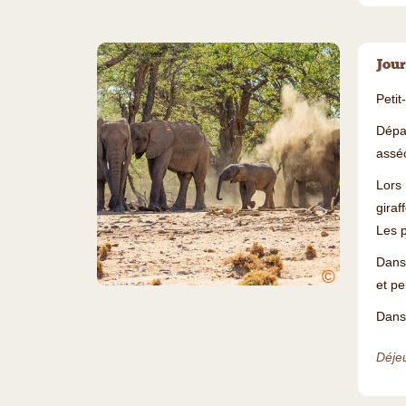
Jour
Petit
Dépar
assé
Lors 
giraf
Les p
Dans 
©
et pe
Dans 
Déjeu