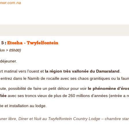
nwr.com.na
 5
:
Etosha - Twyfelfontein
km > 05h00)
-déjeuner.
t matinal vers l’ouest et
la région très vallonée du Damaraland
.
entrez dans le Namib de rocaille avec ses chaos granitiques ou la fau
ute, possibilité de faire un petit détour pour voir
le phénomène d’éros
fiée
avec ses troncs vieux de plus de 260 millions d’années (entrée a ré
ée et installation au lodge.
ner libre, Diner et Nuit au Twyfelfontein Country Lodge – chambre stan