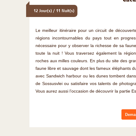
Circu
12 Jour(s) / 11 Nuit(s)
Le meilleur itinéraire pour un circuit de découvert
régions incontournables du pays tout en progres
nécessaire pour y observer la richesse de sa faune
toute la nuit ! Vous traversez également la régi
roches aux milles couleurs. En plus du site des gr
faune libre et sauvage dont les fameux éléphants du
avec Sandwich harbour ou les dunes tombent dans
de Sossusvlei ou satisfaire vos talents de photog
Vous aurez aussi l’occasion de découvrir la partie E
Deman