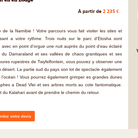
it en en Lodge
À partir de
2 235 €
e de la Namibie ! Votre parcours vous fait visiter les sites et
sant a votre rythme. Trois nuits sur le parc d’Etosha sont
 avec en point d’orgue une nuit auprès du point d’eau éclairé
on du Damaraland et ses vallées de chaos granitiques et ses
avures rupestres de Twyfelfontein, vous pouvez y observer une
 désert. La partie sud du pays son lot de spectacle également
 l’océan ! Vous pourrez également grimper es grandes dunes
raphes a Dead Vlei et ses arbres morts au cote fantomatique.
st du Kalahari avant de prendre le chemin du retour.
dez votre devis