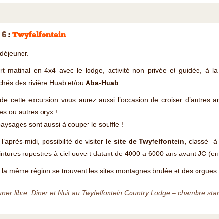
 6
:
Twyfelfontein
-déjeuner.
t matinal en 4x4 avec le lodge, activité non privée et guidée, à la
chés des rivière Huab et/ou
Aba-Huab
.
de cette excursion vous aurez aussi l’occasion de croiser d’autres a
fes ou autres oryx !
aysages sont aussi à couper le souffle !
l’après-midi, possibilité de visiter
le site de Twyfelfontein,
classé à 
intures rupestres à ciel ouvert datant de 4000 a 6000 ans avant JC (ent
la même région se trouvent les sites montagnes brulée et des orgues b
ner libre, Diner et Nuit au Twyfelfontein Country Lodge – chambre stan