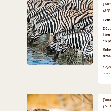
Jour
(315 
Petit
Dépa
Lors 
en pa
Selon
direc
©
Déjeu
www.
Jour
(+/- 