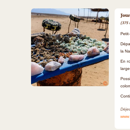
Jour
(375 
Petit
Dépar
la Na
En r
large
Possi
©
colon
Cont
Déjeu
www.