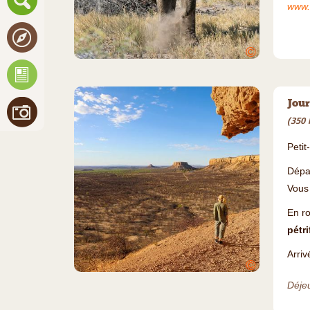
www.
©
Jour
(350 
Petit
Dépar
Vous 
En ro
pétri
Arriv
©
Déjeu