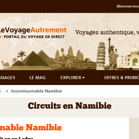
Abonnez-vous
GNAGES
LE MAG
EXPLORER
OFFRES & PROM
e
Incontournable Namibie
Circuits en Namibie
rnable Namibie