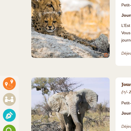
Petit
Jour
L’Est
Vous 
journ
Déjeu
©
Jour
(+/- 
Petit
Jour
Déjeu