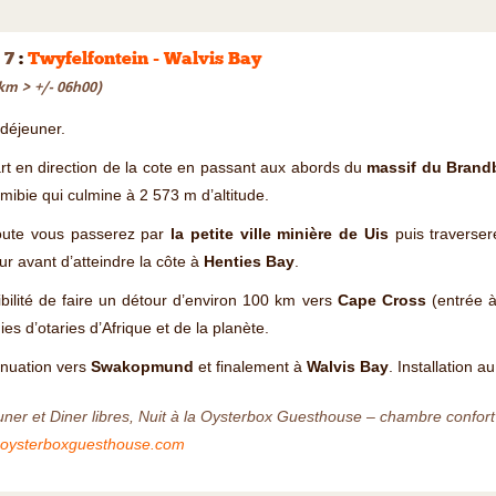
 7
:
Twyfelfontein - Walvis Bay
km > +/- 06h00)
-déjeuner.
t en direction de la cote en passant aux abords du
massif du Brand
mibie qui culmine à 2 573 m d’altitude.
oute vous passerez par
la petite ville minière de Uis
puis traverser
ur avant d’atteindre la côte à
Henties Bay
.
bilité de faire un détour d’environ 100 km vers
Cape Cross
(entrée à
ies d’otaries d’Afrique et de la planète.
inuation vers
Swakopmund
et finalement à
Walvis Bay
. Installation a
ner et Diner libres, Nuit à la Oysterbox Guesthouse – chambre confort 
oysterboxguesthouse.com