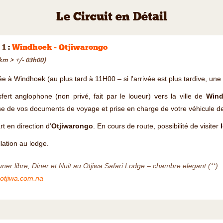
Le Circuit en Détail
 1
:
Windhoek - Otjiwarongo
km > +/- 03h00)
ée à Windhoek (au plus tard à 11H00 – si l'arrivée est plus tardive, une 
fert anglophone (non privé, fait par le loueur) vers la ville de
Wind
e de vos documents de voyage et prise en charge de votre véhicule de
t en direction d’
Otjiwarongo
. En cours de route, possibilité de visiter
llation au lodge.
ner libre, Diner et Nuit au Otjiwa Safari Lodge – chambre elegant (**)
otjiwa.com.na