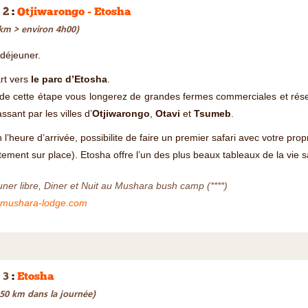
 2
:
Otjiwarongo - Etosha
km > environ 4h00)
-déjeuner.
rt vers
le parc d’Etosha
.
de cette étape vous longerez de grandes fermes commerciales et rése
ssant par les villes d’
Otjiwarongo
,
Otavi
et
Tsumeb
.
 l’heure d’arrivée, possibilite de faire un premier safari avec votre pr
tement sur place). Etosha offre l’un des plus beaux tableaux de la v
ner libre, Diner et Nuit au Mushara bush camp (****)
mushara-lodge.com
 3
:
Etosha
150 km dans la journée)