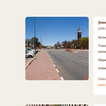
Jour
(215 
Arriv
Trans
remis
Dépar
Insta
©
Déjeu
www.