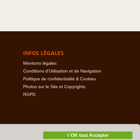
INFOS LÉGALES
Mentions légales
Conditions d'Utilisation et de Navigation
Politique de confidentialité & Cookies
Photos sur le Site et Copyrights
RGPD
baïdjan
-
Açores
-
Bahamas
-
Baléares
-
Bangladesh
-
-
Cambodge
-
Cameroun
-
Canada
-
Cap Vert
-
Chili
-
√ OK tout Accepter
ire
-
Danemark
-
Djibouti
-
Ecosse
-
Egypte
-
Emirats