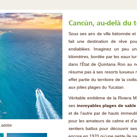
Cancún, au-delà du 
Sous ses airs de ville bétonnée et
fait une destination de rêve po
endiablées. Imaginez un peu u
kilomètres, bordée par les eaux tur
dans l'État de Quintana Roo au n
résume pas à ses resorts luxueux ni
effet partie du territoire de la civi
aux jolies plages du Yucatan.
Véritable emblème de la Riviera 
ses
incroyables plages de sable 
et de l'autre par de hauts immeuble
pour les amateurs de calme et d'aut
k.adobe
sentiers battus pour découvrir se
encore en 1970 qu'une petite île s