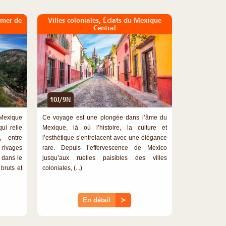
a mer de
Villes coloniales, Éclats du Mexique
Central
10J/9N
©
©
Mexique
Ce voyage est une plongée dans l’âme du
ui relie
Mexique, là où l’histoire, la culture et
 entre
l’esthétique s’entrelacent avec une élégance
rivages
rare. Depuis l’effervescence de Mexico
 dans le
jusqu’aux ruelles paisibles des villes
bruts et
coloniales, (...)
En détail
≻