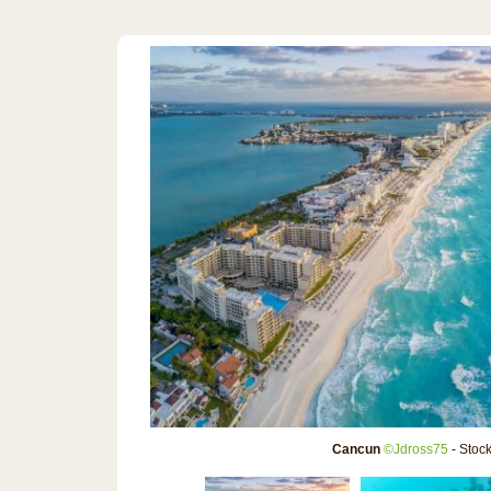
Cancun
©Jdross75
- Stoc