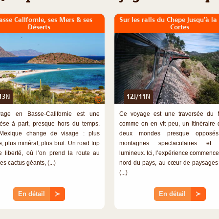
asse Californie, ses Mers & ses
Sur les rails du Chepe jusqu'à l
Déserts
Cortes
13N
12J/11N
©
age en Basse-Californie est une
Ce voyage est une traversée du 
èse à part, presque hors du temps.
comme on en vit peu, un itinéraire q
e Mexique change de visage : plus
deux mondes presque opposés,
 plus minéral, plus brut. Un road trip
montagnes spectaculaires et 
e liberté, où l’on prend la route au
lumineux. Ici, l’expérience commence
es cactus géants, (...)
nord du pays, au cœur de paysages 
(...)
En détail
≻
En détail
≻