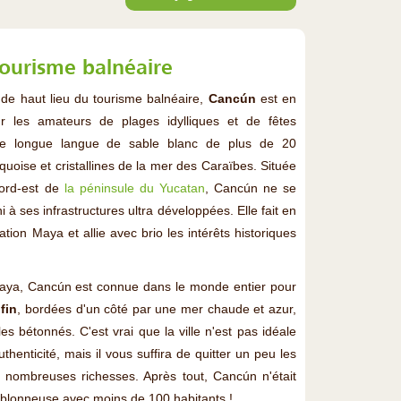
tourisme balnéaire
 de haut lieu du tourisme balnéaire,
Cancún
est en
ur les amateurs de plages idylliques et de fêtes
ne longue langue de sable blanc de plus de 20
quoise et cristallines de la mer des Caraïbes. Située
ord-est de
la péninsule du Yucatan
, Cancún ne se
 à ses infrastructures ultra développées. Elle fait en
lisation Maya et allie avec brio les intérêts historiques
Maya, Cancún est connue dans le monde entier pour
fin
, bordées d'un côté par une mer chaude et azur,
s bétonnés. C'est vrai que la ville n'est pas idéale
henticité, mais il vous suffira de quitter un peu les
s nombreuses richesses. Après tout, Cancún n'était
ablonneuse avec moins de 100 habitants !