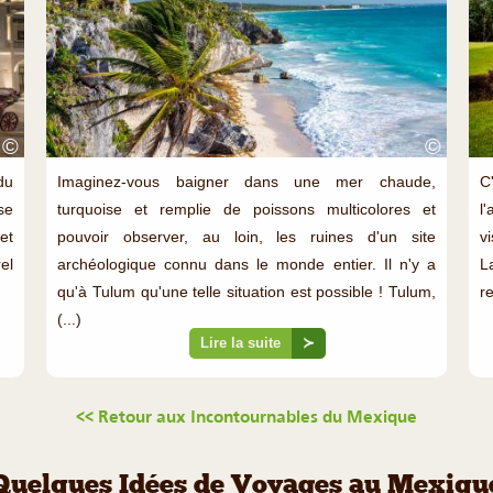
©
©
du
Imaginez-vous baigner dans une mer chaude,
C
se
turquoise et remplie de poissons multicolores et
l
et
pouvoir observer, au loin, les ruines d'un site
v
rel
archéologique connu dans le monde entier. Il n'y a
L
qu'à Tulum qu'une telle situation est possible ! Tulum,
re
(...)
Lire la suite
≻
<< Retour aux Incontournables du Mexique
Quelques Idées de Voyages au Mexiqu