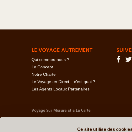
LE VOYAGE AUTREMENT
SUIVE
Qui sommes-nous ?
Le Concept
Notre Charte
Le Voyage en Direct... c'est quoi ?
Les Agents Locaux Partenaires
Voyage Sur Mesure et à La Carte
-
Afrique Du Sud
-
Albanie
-
Algérie
-
Andorre
-
Anglet
Belize
-
Bhoutan
-
Birmanie
-
Bolivie
-
Bosnie-Herzég
Ce site utilise des cookie
Chine
-
Colombie
-
Congo RDC
-
Corée du Sud
-
Co