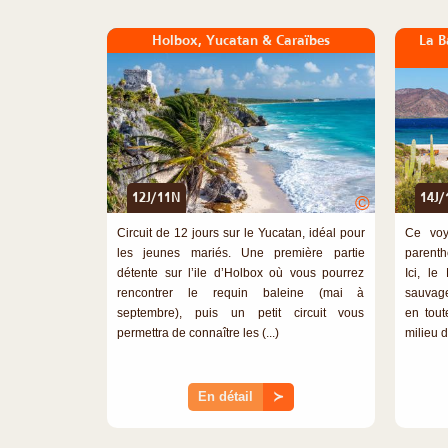
Holbox, Yucatan & Caraïbes
La B
12J/11N
14J/
©
Circuit de 12 jours sur le Yucatan, idéal pour
Ce voy
les jeunes mariés. Une première partie
parenth
détente sur l’ile d’Holbox où vous pourrez
Ici, l
rencontrer le requin baleine (mai à
sauvage,
septembre), puis un petit circuit vous
en tout
permettra de connaître les (...)
milieu d
En détail
≻