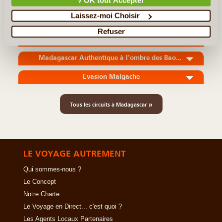
Laissez-moi Choisir
En détail
≻
Refuser
Roundtrip Madagascar
Madagascar Authentique à l’ombre des Baobabs
Evasion Malgache
»
Tous les circuits à Madagascar
LE VOYAGE AUTREMENT
Qui sommes-nous ?
Le Concept
Notre Charte
Le Voyage en Direct... c'est quoi ?
Les Agents Locaux Partenaires