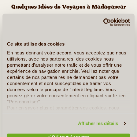
Quelques Idées de Voyages à Madagascar
L'Est Tropical
Ce site utilise des cookies
En nous donnant votre accord, vous acceptez que nous
utilisions, avec nos partenaires, des cookies nous
permettant d’analyser notre trafic et de vous offrir une
expérience de navigation enrichie. Veuillez noter que
certains de nos partenaires ne demandent pas votre
consentement et sont susceptibles de traiter vos
données selon le principe de l'intérêt légitime. Vous
pouvez gérer votre consentement en cliquant sur le lien
15J/14N
©
"Personnaliser".
Pour en savoir plus et paramétrer vos cookies, nous
La diversité de la faune et de la flore de l’île au sein d’une
vous invitons à consulter notre
politique en matière de
végétation luxuriante entre autre les orchidées de Sainte Marie et
confidentialité et de cookies
.
les Aye Aye de Nosy Mangabe, nous invite durant 15 jours et 14
Afficher les détails
nuits à les découvrir. C’est ce qui fait de (...)
√ OK tout Accepter