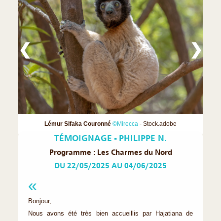
❮
❯
Lémur Sifaka Couronné
©Mirecca
- Stock.adobe
TÉMOIGNAGE - PHILIPPE N.
Programme : Les Charmes du Nord
DU 22/05/2025 AU 04/06/2025
Bonjour,
Nous avons été très bien accueillis par Hajatiana de