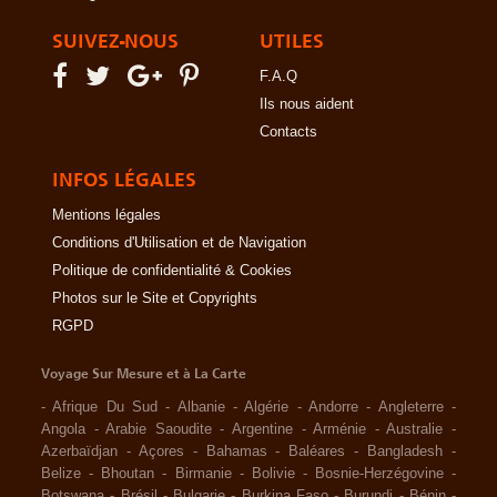
SUIVEZ-NOUS
UTILES
F.A.Q
Ils nous aident
Contacts
INFOS LÉGALES
Mentions légales
Conditions d'Utilisation et de Navigation
Politique de confidentialité & Cookies
Photos sur le Site et Copyrights
RGPD
Voyage Sur Mesure et à La Carte
-
Afrique Du Sud
-
Albanie
-
Algérie
-
Andorre
-
Angleterre
-
Angola
-
Arabie Saoudite
-
Argentine
-
Arménie
-
Australie
-
Azerbaïdjan
-
Açores
-
Bahamas
-
Baléares
-
Bangladesh
-
Belize
-
Bhoutan
-
Birmanie
-
Bolivie
-
Bosnie-Herzégovine
-
Botswana
-
Brésil
-
Bulgarie
-
Burkina Faso
-
Burundi
-
Bénin
-