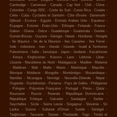
Cambodge
-
Cameroun
-
Canada
-
Cap Vert
-
Chili
-
Chine
-
Colombie
-
Congo RDC
-
Corée du Sud
-
Costa Rica
-
Croatie
-
Crète
-
Cuba
-
Cyclades et Santorin
-
Côte d'Ivoire
-
Danemark
-
Djibouti
-
Ecosse
-
Egypte
-
Emirats Arabes Unis
-
Equateur
-
Espagne
-
Estonie
-
Etats-Unis
-
Ethiopie
-
Finlande
-
France
-
Gabon
-
Ghana
-
Grèce
-
Guadeloupe
-
Guatemala
-
Guinée
-
Guinée-Bissau
-
Guyane
-
Géorgie
-
Hawaï
-
Honduras
-
Hongrie
-
Ile Maurice
-
Ile de la Réunion
-
Iles Canaries
-
Iles Féroé
-
Inde
-
Indonésie
-
Iran
-
Irlande
-
Islande
-
Israël & Territoires
Palestiniens
-
Italie
-
Jamaïque
-
Japon
-
Jordanie
-
Kazakhstan
-
Kenya
-
Kirghizistan
-
Kosovo
-
Laos
-
Lettonie
-
Liban
-
Lituanie
-
Macédoine du Nord
-
Madagascar
-
Madère
-
Malaisie
-
Maldives
-
Mali
-
Malte
-
Maroc
-
Martinique
-
Mayotte
-
Mexique
-
Moldavie
-
Mongolie
-
Monténégro
-
Mozambique
-
Namibie
-
Nicaragua
-
Norvège
-
Nouvelle-Zélande
-
Népal
-
Ouganda
-
Ouzbékistan
-
Panama
-
Pays de Galles
-
Philippines
-
Pologne
-
Polynésie Française
-
Portugal
-
Pérou
-
Qatar
-
Roumanie
-
Russie
-
Rwanda
-
République Dominicaine
-
République Tchèque
-
Salvador
-
Sardaigne
-
Serbie
-
Seychelles
-
Sicile
-
Sierra Leone
-
Singapour
-
Slovénie
-
Sri
Lanka
-
Suisse
-
Sultanat d'Oman
-
Suède
-
Sénégal
-
Tadjikistan
-
Tanzanie
-
Taïwan
-
Thaïlande
-
Togo
-
Trinité et