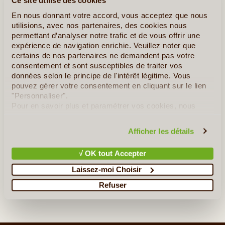
Ce site utilise des cookies
En nous donnant votre accord, vous acceptez que nous
15J/14N
©
utilisions, avec nos partenaires, des cookies nous
permettant d’analyser notre trafic et de vous offrir une
La traversée de la région la plus chaude de Madagascar avec le
expérience de navigation enrichie. Veuillez noter que
parc national d’Ankarafantsika, suivi des labyrinthes des Tsingys
certains de nos partenaires ne demandent pas votre
de l’Ankarana, rafraîchis par les plages de Nosy Be et les baies
consentement et sont susceptibles de traiter vos
d’Antsiranana feront de ce circuit de 15 jours (...)
données selon le principe de l'intérêt légitime. Vous
pouvez gérer votre consentement en cliquant sur le lien
"Personnaliser".
En détail
≻
Pour en savoir plus et paramétrer vos cookies, nous
vous invitons à consulter notre
politique en matière de
L'Ouest Insolite
confidentialité et de cookies
.
Afficher les détails
Au coeur de la Nature Malgache
√ OK tout Accepter
Les Tsingys de Bemaraha
Laissez-moi Choisir
Refuser
»
Tous les circuits à Madagascar