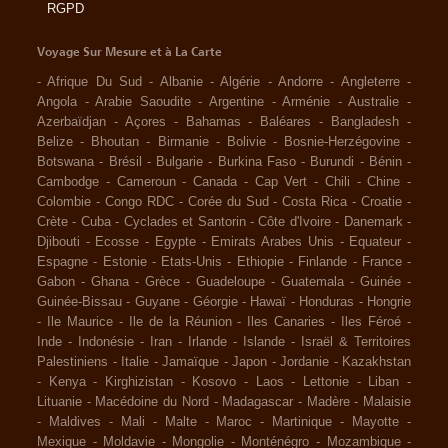
RGPD
Voyage Sur Mesure et à La Carte
-
Afrique Du Sud
-
Albanie
-
Algérie
-
Andorre
-
Angleterre
-
Angola
-
Arabie Saoudite
-
Argentine
-
Arménie
-
Australie
-
Azerbaïdjan
-
Açores
-
Bahamas
-
Baléares
-
Bangladesh
-
Belize
-
Bhoutan
-
Birmanie
-
Bolivie
-
Bosnie-Herzégovine
-
Botswana
-
Brésil
-
Bulgarie
-
Burkina Faso
-
Burundi
-
Bénin
-
Cambodge
-
Cameroun
-
Canada
-
Cap Vert
-
Chili
-
Chine
-
Colombie
-
Congo RDC
-
Corée du Sud
-
Costa Rica
-
Croatie
-
Crète
-
Cuba
-
Cyclades et Santorin
-
Côte d'Ivoire
-
Danemark
-
Djibouti
-
Ecosse
-
Egypte
-
Emirats Arabes Unis
-
Equateur
-
Espagne
-
Estonie
-
Etats-Unis
-
Ethiopie
-
Finlande
-
France
-
Gabon
-
Ghana
-
Grèce
-
Guadeloupe
-
Guatemala
-
Guinée
-
Guinée-Bissau
-
Guyane
-
Géorgie
-
Hawaï
-
Honduras
-
Hongrie
-
Ile Maurice
-
Ile de la Réunion
-
Iles Canaries
-
Iles Féroé
-
Inde
-
Indonésie
-
Iran
-
Irlande
-
Islande
-
Israël & Territoires
Palestiniens
-
Italie
-
Jamaïque
-
Japon
-
Jordanie
-
Kazakhstan
-
Kenya
-
Kirghizistan
-
Kosovo
-
Laos
-
Lettonie
-
Liban
-
Lituanie
-
Macédoine du Nord
-
Madagascar
-
Madère
-
Malaisie
-
Maldives
-
Mali
-
Malte
-
Maroc
-
Martinique
-
Mayotte
-
Mexique
-
Moldavie
-
Mongolie
-
Monténégro
-
Mozambique
-