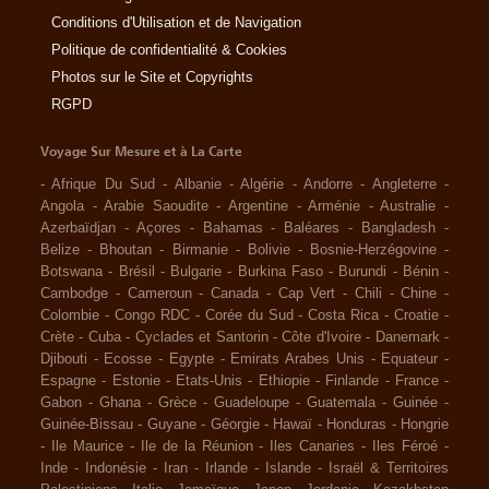
Conditions d'Utilisation et de Navigation
Politique de confidentialité & Cookies
Photos sur le Site et Copyrights
RGPD
Voyage Sur Mesure et à La Carte
-
Afrique Du Sud
-
Albanie
-
Algérie
-
Andorre
-
Angleterre
-
Angola
-
Arabie Saoudite
-
Argentine
-
Arménie
-
Australie
-
Azerbaïdjan
-
Açores
-
Bahamas
-
Baléares
-
Bangladesh
-
Belize
-
Bhoutan
-
Birmanie
-
Bolivie
-
Bosnie-Herzégovine
-
Botswana
-
Brésil
-
Bulgarie
-
Burkina Faso
-
Burundi
-
Bénin
-
Cambodge
-
Cameroun
-
Canada
-
Cap Vert
-
Chili
-
Chine
-
Colombie
-
Congo RDC
-
Corée du Sud
-
Costa Rica
-
Croatie
-
Crète
-
Cuba
-
Cyclades et Santorin
-
Côte d'Ivoire
-
Danemark
-
Djibouti
-
Ecosse
-
Egypte
-
Emirats Arabes Unis
-
Equateur
-
Espagne
-
Estonie
-
Etats-Unis
-
Ethiopie
-
Finlande
-
France
-
Gabon
-
Ghana
-
Grèce
-
Guadeloupe
-
Guatemala
-
Guinée
-
Guinée-Bissau
-
Guyane
-
Géorgie
-
Hawaï
-
Honduras
-
Hongrie
-
Ile Maurice
-
Ile de la Réunion
-
Iles Canaries
-
Iles Féroé
-
Inde
-
Indonésie
-
Iran
-
Irlande
-
Islande
-
Israël & Territoires