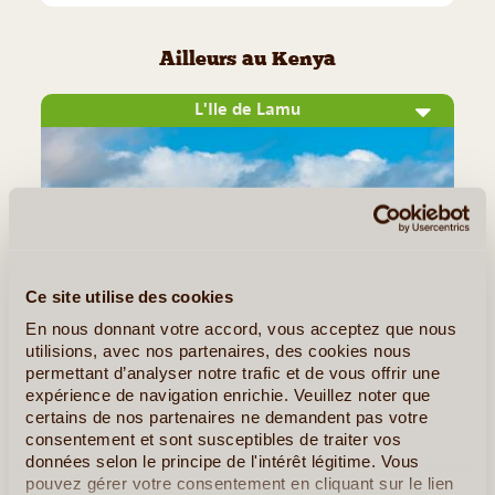
Ailleurs au Kenya
L'Ile de Lamu
Ce site utilise des cookies
En nous donnant votre accord, vous acceptez que nous
utilisions, avec nos partenaires, des cookies nous
©
permettant d’analyser notre trafic et de vous offrir une
expérience de navigation enrichie. Veuillez noter que
Située tout au nord de la côte kenyane non loin de la
certains de nos partenaires ne demandent pas votre
frontière somalienne, l’île de Lamu est l’un des plus beaux
consentement et sont susceptibles de traiter vos
joyaux naturels du pays. Flottant au beau milieu d’un petit
données selon le principe de l'intérêt légitime. Vous
pouvez gérer votre consentement en cliquant sur le lien
archipel, elle arbore de magnifiques plages de sable fin, de