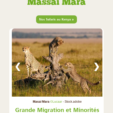
Massaï Mara
»
Nos Safaris au Kenya
❮
❯
Masai Mara
©Lucaar
- Stock.adobe
Grande Migration et Minorités