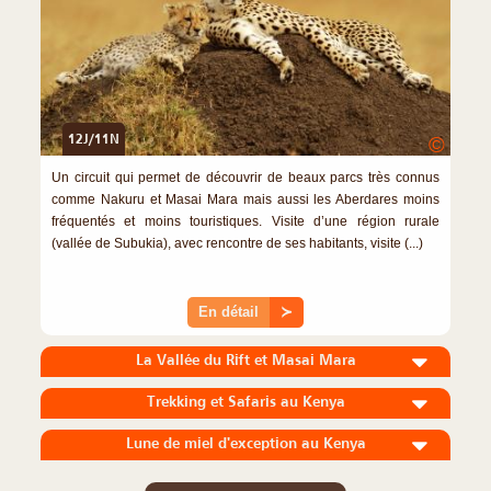
12J/11N
©
Un circuit qui permet de découvrir de beaux parcs très connus
comme Nakuru et Masai Mara mais aussi les Aberdares moins
fréquentés et moins touristiques. Visite d’une région rurale
(vallée de Subukia), avec rencontre de ses habitants, visite (...)
En détail
≻
La Vallée du Rift et Masai Mara
Trekking et Safaris au Kenya
Lune de miel d'exception au Kenya