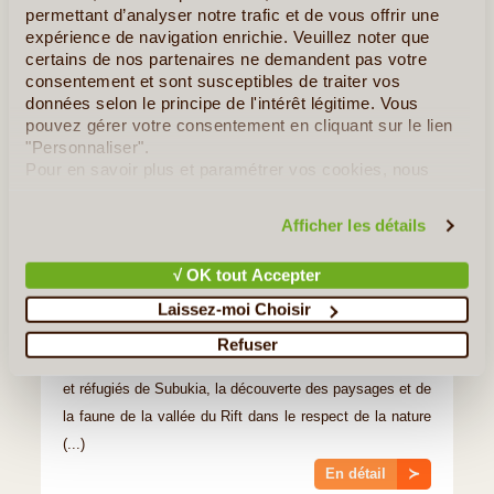
permettant d’analyser notre trafic et de vous offrir une
expérience de navigation enrichie. Veuillez noter que
certains de nos partenaires ne demandent pas votre
consentement et sont susceptibles de traiter vos
données selon le principe de l'intérêt légitime. Vous
pouvez gérer votre consentement en cliquant sur le lien
"Personnaliser".
Pour en savoir plus et paramétrer vos cookies, nous
vous invitons à consulter notre
politique en matière de
10J/9N
confidentialité et de cookies
.
©
Circuit proposé par
Afficher les détails
Wild Routes of Kenya
À partir de
1 640 €
√ OK tout Accepter
Laissez-moi Choisir
Un circuit de tourisme responsable qui met l'accent sur la
Refuser
rencontre avec les habitants, l'aide aux enfants orphelins
et réfugiés de Subukia, la découverte des paysages et de
la faune de la vallée du Rift dans le respect de la nature
(...)
En détail
≻