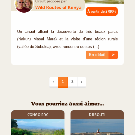
©
Circuit proposé par
Wild Routes of Kenya
À partir de
2 090 €
Un circuit alliant la découverte de très beaux parcs
(Nakuru Masai Mara) et la visite d’une région rurale
(vallée de Subukia), avec rencontre de ses (...)
En détail
≻
‹
1
2
›
Vous pourriez aussi aimer...
CONGO RDC
DJIBOUTI