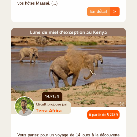
vos hôtes Maasai. (...)
En détail
≻
Lune de miel d'exception au Kenya
14J/13N
©
Circuit proposé par
Terra Africa
À partir de
5 247 $
Vous partez pour un voyage de 14 jours à la découverte