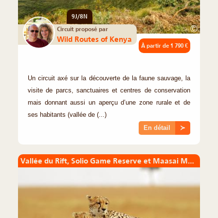
9J/8N
©
Circuit proposé par
Wild Routes of Kenya
À partir de
1 790 €
Un circuit axé sur la découverte de la faune sauvage, la
visite de parcs, sanctuaires et centres de conservation
mais donnant aussi un aperçu d’une zone rurale et de
ses habitants (vallée de (...)
En détail
≻
Vallée du Rift, Solio Game Reserve et Maasai Mara