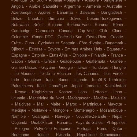
-
Afrique Du Sud
-
Albanie
-
Algérie
-
Andorre
-
Angleterre
-
Angola
-
Arabie Saoudite
-
Argentine
-
Arménie
-
Australie
-
Azerbaïdjan
-
Açores
-
Bahamas
-
Baléares
-
Bangladesh
-
Belize
-
Bhoutan
-
Birmanie
-
Bolivie
-
Bosnie-Herzégovine
-
Botswana
-
Brésil
-
Bulgarie
-
Burkina Faso
-
Burundi
-
Bénin
-
Cambodge
-
Cameroun
-
Canada
-
Cap Vert
-
Chili
-
Chine
-
Colombie
-
Congo RDC
-
Corée du Sud
-
Costa Rica
-
Croatie
-
Crète
-
Cuba
-
Cyclades et Santorin
-
Côte d'Ivoire
-
Danemark
-
Djibouti
-
Ecosse
-
Egypte
-
Emirats Arabes Unis
-
Equateur
-
Espagne
-
Estonie
-
Etats-Unis
-
Ethiopie
-
Finlande
-
France
-
Gabon
-
Ghana
-
Grèce
-
Guadeloupe
-
Guatemala
-
Guinée
-
Guinée-Bissau
-
Guyane
-
Géorgie
-
Hawaï
-
Honduras
-
Hongrie
-
Ile Maurice
-
Ile de la Réunion
-
Iles Canaries
-
Iles Féroé
-
Inde
-
Indonésie
-
Iran
-
Irlande
-
Islande
-
Israël & Territoires
Palestiniens
-
Italie
-
Jamaïque
-
Japon
-
Jordanie
-
Kazakhstan
-
Kenya
-
Kirghizistan
-
Kosovo
-
Laos
-
Lettonie
-
Liban
-
Lituanie
-
Macédoine du Nord
-
Madagascar
-
Madère
-
Malaisie
-
Maldives
-
Mali
-
Malte
-
Maroc
-
Martinique
-
Mayotte
-
Mexique
-
Moldavie
-
Mongolie
-
Monténégro
-
Mozambique
-
Namibie
-
Nicaragua
-
Norvège
-
Nouvelle-Zélande
-
Népal
-
Ouganda
-
Ouzbékistan
-
Panama
-
Pays de Galles
-
Philippines
-
Pologne
-
Polynésie Française
-
Portugal
-
Pérou
-
Qatar
-
Roumanie
-
Russie
-
Rwanda
-
République Dominicaine
-