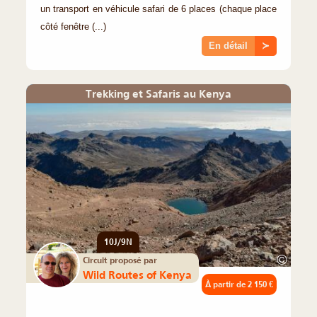
un transport en véhicule safari de 6 places (chaque place
côté fenêtre (...)
En détail
≻
Trekking et Safaris au Kenya
10J/9N
©
Circuit proposé par
Wild Routes of Kenya
À partir de
2 150 €