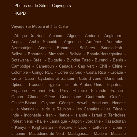
Photos sur le Site et Copyrights
RGPD
Voyage Sur Mesure et à La Carte
-
Afrique Du Sud
-
Albanie
-
Algérie
-
Andorre
-
Angleterre
-
Angola
-
Arabie Saoudite
-
Argentine
-
Arménie
-
Australie
-
Azerbaïdjan
-
Açores
-
Bahamas
-
Baléares
-
Bangladesh
-
Belize
-
Bhoutan
-
Birmanie
-
Bolivie
-
Bosnie-Herzégovine
-
Botswana
-
Brésil
-
Bulgarie
-
Burkina Faso
-
Burundi
-
Bénin
-
Cambodge
-
Cameroun
-
Canada
-
Cap Vert
-
Chili
-
Chine
-
Colombie
-
Congo RDC
-
Corée du Sud
-
Costa Rica
-
Croatie
-
Crète
-
Cuba
-
Cyclades et Santorin
-
Côte d'Ivoire
-
Danemark
-
Djibouti
-
Ecosse
-
Egypte
-
Emirats Arabes Unis
-
Equateur
-
Espagne
-
Estonie
-
Etats-Unis
-
Ethiopie
-
Finlande
-
France
-
Gabon
-
Ghana
-
Grèce
-
Guadeloupe
-
Guatemala
-
Guinée
-
Guinée-Bissau
-
Guyane
-
Géorgie
-
Hawaï
-
Honduras
-
Hongrie
-
Ile Maurice
-
Ile de la Réunion
-
Iles Canaries
-
Iles Féroé
-
Inde
-
Indonésie
-
Iran
-
Irlande
-
Islande
-
Israël & Territoires
Palestiniens
-
Italie
-
Jamaïque
-
Japon
-
Jordanie
-
Kazakhstan
-
Kenya
-
Kirghizistan
-
Kosovo
-
Laos
-
Lettonie
-
Liban
-
Lituanie
-
Macédoine du Nord
-
Madagascar
-
Madère
-
Malaisie