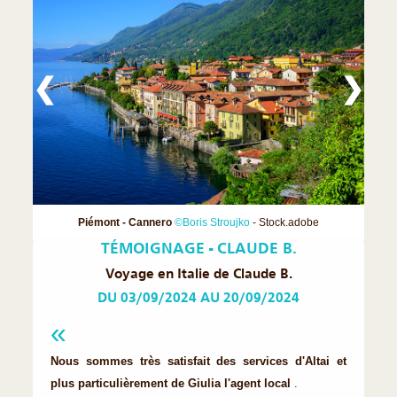
❮
❯
Piémont - Cannero
©Boris Stroujko
- Stock.adobe
TÉMOIGNAGE - CLAUDE B.
Voyage en Italie de Claude B.
DU 03/09/2024 AU 20/09/2024
Nous sommes très satisfait des services d'Altai et
plus particulièrement de Giulia l'agent local
.