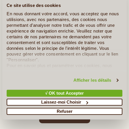
Ce site utilise des cookies
En nous donnant votre accord, vous acceptez que nous
utilisions, avec nos partenaires, des cookies nous
6J/5N
©
permettant d’analyser notre trafic et de vous offrir une
expérience de navigation enrichie. Veuillez noter que
Entre Pise en Toscane et Gênes en Ligure, s'étend un des plus
certains de nos partenaires ne demandent pas votre
beaux littoraux de la Méditerranée. Les criques et les plages
consentement et sont susceptibles de traiter vos
invitent à la baignade, les sentiers serpentent parmi le maquis et
données selon le principe de l'intérêt légitime. Vous
les terrasses couvertes de citronniers, d'oliviers (...)
pouvez gérer votre consentement en cliquant sur le lien
"Personnaliser".
Pour en savoir plus et paramétrer vos cookies, nous
En détail
≻
vous invitons à consulter notre
politique en matière de
confidentialité et de cookies
.
Mini Circuit en Liberté à Naples
Afficher les détails
Autotour dans le Nord de l'Italie
√ OK tout Accepter
Le Sud des Pouilles et Matera
Laissez-moi Choisir
Refuser
»
Tous les circuits en Italie