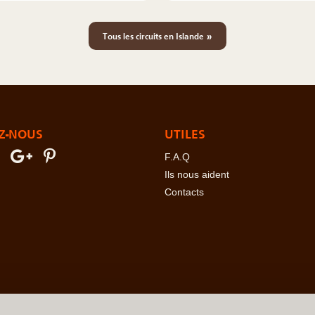
»
Tous les circuits en Islande
Z-NOUS
UTILES
F.A.Q
Ils nous aident
Contacts
erre
-
Angola
-
Arabie Saoudite
-
Argentine
-
Arménie
-
Australie
-
Azer
ovine
-
Botswana
-
Brésil
-
Bulgarie
-
Burkina Faso
-
Burundi
-
Bénin