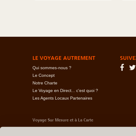
LE VOYAGE AUTREMENT
SUIVE
Qui sommes-nous ?
Le Concept
Notre Charte
Le Voyage en Direct... c'est quoi ?
Les Agents Locaux Partenaires
Voyage Sur Mesure et à La Carte
-
Afrique Du Sud
-
Albanie
-
Algérie
-
Andorre
-
Anglet
Belize
-
Bhoutan
-
Birmanie
-
Bolivie
-
Bosnie-Herzég