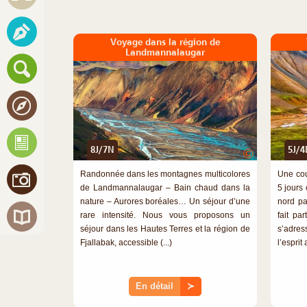
Voyage dans la région de
Landmannalaugar
8J/7N
5J/4
©
Randonnée dans les montagnes multicolores
Une cou
de Landmannalaugar – Bain chaud dans la
5 jours
nature – Aurores boréales… Un séjour d’une
nord pa
rare intensité. Nous vous proposons un
fait pa
séjour dans les Hautes Terres et la région de
s’adre
Fjallabak, accessible (...)
l’esprit 
En détail
≻