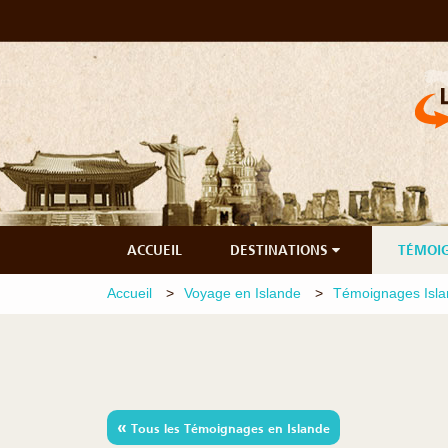
ACCUEIL
DESTINATIONS
TÉMOI
Accueil
Voyage en Islande
Témoignages Isl
«
Tous les Témoignages en Islande