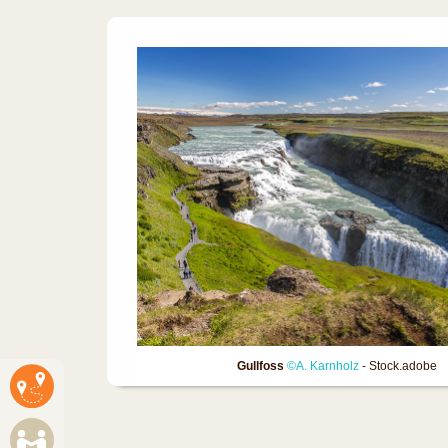
Gullfoss
©A. Karnholz
- Stock.adobe