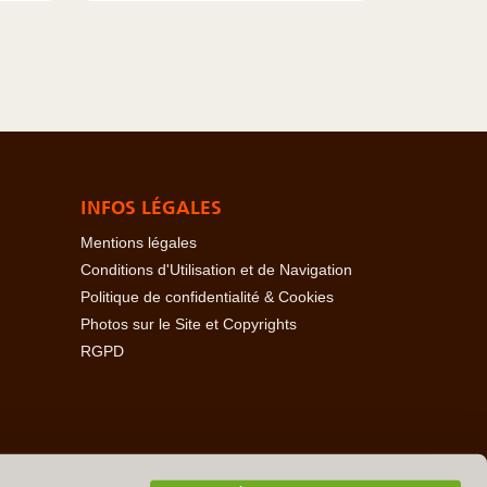
INFOS LÉGALES
Mentions légales
Conditions d'Utilisation et de Navigation
Politique de confidentialité & Cookies
Photos sur le Site et Copyrights
RGPD
baïdjan
-
Açores
-
Bahamas
-
Baléares
-
Bangladesh
-
-
Cambodge
-
Cameroun
-
Canada
-
Cap Vert
-
Chili
-