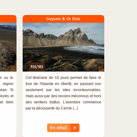
Geysers & Or Noir
10J/9N
©
©
ir ou le
Cet itinéraire de 10 jours permet de faire le
e région
tour de l'Islande en liberté, en passant non
éan. Si
seulement par les sites incontournables,
lorés et
mais aussi par des recoins méconnus et hors
et bien
des sentiers battus. L'aventure commence
par la découverte du Cercle (...)
En détail
≻