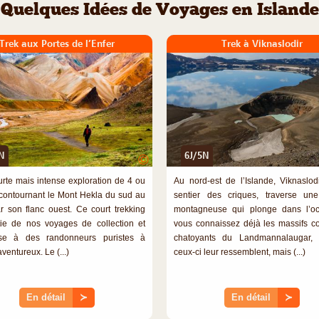
Quelques Idées de Voyages en Islande
Trek aux Portes de l’Enfer
Trek à Viknaslodir
N
6J/5N
©
rte mais intense exploration de 4 ou
Au nord-est de l’Islande, Viknaslod
 contournant le Mont Hekla du sud au
sentier des criques, traverse un
r son flanc ouest. Ce court trekking
montagneuse qui plonge dans l’oc
rtie de nos voyages de collection et
vous connaissez déjà les massifs co
sse à des randonneurs puristes à
chatoyants du Landmannalaugar, 
aventureux. Le (...)
ceux-ci leur ressemblent, mais (...)
En détail
≻
En détail
≻