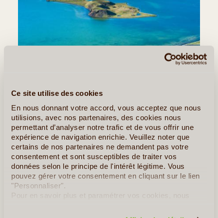
Ce site utilise des cookies
En nous donnant votre accord, vous acceptez que nous
utilisions, avec nos partenaires, des cookies nous
©
permettant d’analyser notre trafic et de vous offrir une
expérience de navigation enrichie. Veuillez noter que
Jour 5 - 6
:
Le lac Myvatn et Akureyri
certains de nos partenaires ne demandent pas votre
Distance : 265 Kms
consentement et sont susceptibles de traiter vos
données selon le principe de l'intérêt légitime. Vous
Petit déjeuner buffet à l’hôtel.
pouvez gérer votre consentement en cliquant sur le lien
"Personnaliser".
Vous vous dirigez vers
le lac Myvatn,
situé dans une
Pour en savoir plus et paramétrer vos cookies, nous
région volcanique très active –
le volcan Katla
n’est pas
vous invitons à consulter notre
politique en matière de
confidentialité et de cookies
.
loin. Les abords du lac sont dominés par des paysages