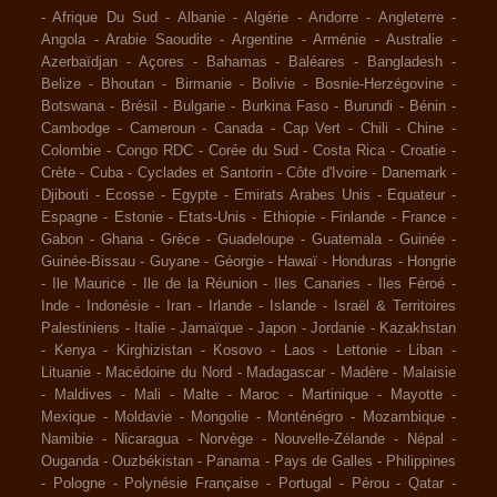
-
Afrique Du Sud
-
Albanie
-
Algérie
-
Andorre
-
Angleterre
-
Angola
-
Arabie Saoudite
-
Argentine
-
Arménie
-
Australie
-
Azerbaïdjan
-
Açores
-
Bahamas
-
Baléares
-
Bangladesh
-
Belize
-
Bhoutan
-
Birmanie
-
Bolivie
-
Bosnie-Herzégovine
-
Botswana
-
Brésil
-
Bulgarie
-
Burkina Faso
-
Burundi
-
Bénin
-
Cambodge
-
Cameroun
-
Canada
-
Cap Vert
-
Chili
-
Chine
-
Colombie
-
Congo RDC
-
Corée du Sud
-
Costa Rica
-
Croatie
-
Crète
-
Cuba
-
Cyclades et Santorin
-
Côte d'Ivoire
-
Danemark
-
Djibouti
-
Ecosse
-
Egypte
-
Emirats Arabes Unis
-
Equateur
-
Espagne
-
Estonie
-
Etats-Unis
-
Ethiopie
-
Finlande
-
France
-
Gabon
-
Ghana
-
Grèce
-
Guadeloupe
-
Guatemala
-
Guinée
-
Guinée-Bissau
-
Guyane
-
Géorgie
-
Hawaï
-
Honduras
-
Hongrie
-
Ile Maurice
-
Ile de la Réunion
-
Iles Canaries
-
Iles Féroé
-
Inde
-
Indonésie
-
Iran
-
Irlande
-
Islande
-
Israël & Territoires
Palestiniens
-
Italie
-
Jamaïque
-
Japon
-
Jordanie
-
Kazakhstan
-
Kenya
-
Kirghizistan
-
Kosovo
-
Laos
-
Lettonie
-
Liban
-
Lituanie
-
Macédoine du Nord
-
Madagascar
-
Madère
-
Malaisie
-
Maldives
-
Mali
-
Malte
-
Maroc
-
Martinique
-
Mayotte
-
Mexique
-
Moldavie
-
Mongolie
-
Monténégro
-
Mozambique
-
Namibie
-
Nicaragua
-
Norvège
-
Nouvelle-Zélande
-
Népal
-
Ouganda
-
Ouzbékistan
-
Panama
-
Pays de Galles
-
Philippines
-
Pologne
-
Polynésie Française
-
Portugal
-
Pérou
-
Qatar
-