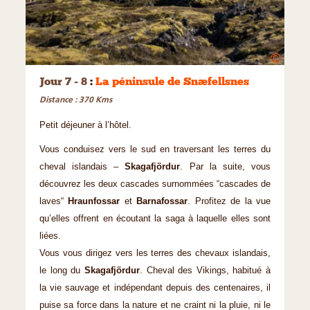
©
Jour 7 - 8
:
La péninsule de Snæfellsnes
Distance : 370 Kms
Petit déjeuner à l’hôtel.
Vous conduisez vers le sud en traversant les terres du
cheval islandais –
Skagafjördur
. Par la suite, vous
découvrez les deux cascades surnommées “cascades de
laves“
Hraunfossar
et
Barnafossar
. Profitez de la vue
qu’elles offrent en écoutant la saga à laquelle elles sont
liées.
Vous vous dirigez vers les terres des chevaux islandais,
le long du
Skagafjördur
. Cheval des Vikings, habitué à
la vie sauvage et indépendant depuis des centenaires, il
puise sa force dans la nature et ne craint ni la pluie, ni le