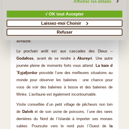
Afficher les détails
volcaniques, notamment des piliers de lave et des
pseudo cratères. Un lieu très populaire dans ces environs
√ OK tout Accepter
est
Dimmuborgir
(Châetau sombre). Dimmuborgir est
Laissez-moi Choisir
composé de plusieurs caves volcaniques et formations
Refuser
rocheuses. De plus, Myvatn est connu pour sa riche
avifaune.
Le prochain arrêt est aux cascades des Dieux –
Godafoss
, avant de se rendre à
Akureyri
. Une autre
journée pleine de moments forts vous attend.
La baie d
´Eyjafjordur
possède l’une des meilleures situations au
monde pour observer les baleines : une chance pour
vous de voir des baleines à bosse et des baleines de
Minke. L’avifaune est également incontournable.
Visite conseillée d´un petit village de pêcheurs non loin
de
Dalvik
et de son usine de poissons, l´une des rares
dernières du Nord de l´Islande à importer ses morues
salées. Poursuite vers le nord puis l´Ouest de
la