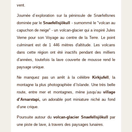
vent.
Journée d´exploration sur la péninsule de Snӕfellsnes
dominée par le
Snaefellsjökull
- surnommé le "volcan au
capuchon de neige" - un volcan-glacier qui a inspiré Jules
Verne pour son Voyage au centre de la Terre. Le point
culminant est de 1 446 mètres d'altitude. Les volcans
dans cette région ont été inactifs pendant des milliers
d’années, toutefois la lave couverte de mousse rend le
paysage unique.
Ne manquez pas un arrêt à la célèbre
Kirkjufell
, la
montagne la plus photographiée d´Islande. Une très belle
route, entre mer et montagnes, mène jusqu’au
village
d’Arnarstapi,
un adorable port miniature niché au fond
d’une crique.
Poursuite autour du
volcan-glacier Snaefellsjökull
par
une piste de lave, à travers des paysages lunaires.