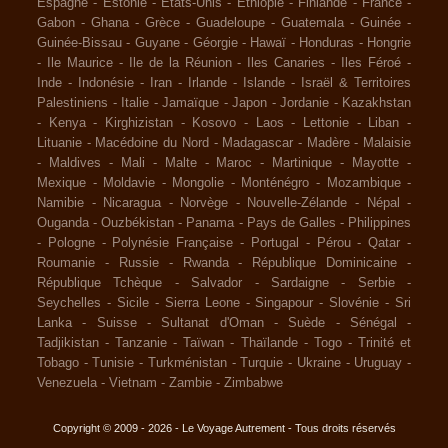
Espagne
-
Estonie
-
Etats-Unis
-
Ethiopie
-
Finlande
-
France
-
Gabon
-
Ghana
-
Grèce
-
Guadeloupe
-
Guatemala
-
Guinée
-
Guinée-Bissau
-
Guyane
-
Géorgie
-
Hawaï
-
Honduras
-
Hongrie
-
Ile Maurice
-
Ile de la Réunion
-
Iles Canaries
-
Iles Féroé
-
Inde
-
Indonésie
-
Iran
-
Irlande
-
Islande
-
Israël & Territoires
Palestiniens
-
Italie
-
Jamaïque
-
Japon
-
Jordanie
-
Kazakhstan
-
Kenya
-
Kirghizistan
-
Kosovo
-
Laos
-
Lettonie
-
Liban
-
Lituanie
-
Macédoine du Nord
-
Madagascar
-
Madère
-
Malaisie
-
Maldives
-
Mali
-
Malte
-
Maroc
-
Martinique
-
Mayotte
-
Mexique
-
Moldavie
-
Mongolie
-
Monténégro
-
Mozambique
-
Namibie
-
Nicaragua
-
Norvège
-
Nouvelle-Zélande
-
Népal
-
Ouganda
-
Ouzbékistan
-
Panama
-
Pays de Galles
-
Philippines
-
Pologne
-
Polynésie Française
-
Portugal
-
Pérou
-
Qatar
-
Roumanie
-
Russie
-
Rwanda
-
République Dominicaine
-
République Tchèque
-
Salvador
-
Sardaigne
-
Serbie
-
Seychelles
-
Sicile
-
Sierra Leone
-
Singapour
-
Slovénie
-
Sri
Lanka
-
Suisse
-
Sultanat d'Oman
-
Suède
-
Sénégal
-
Tadjikistan
-
Tanzanie
-
Taïwan
-
Thaïlande
-
Togo
-
Trinité et
Tobago
-
Tunisie
-
Turkménistan
-
Turquie
-
Ukraine
-
Uruguay
-
Venezuela
-
Vietnam
-
Zambie
-
Zimbabwe
Copyright © 2009 - 2026 - Le Voyage Autrement - Tous droits réservés