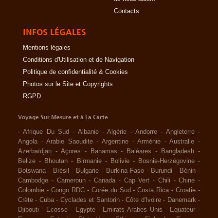
Contacts
INFOS LÉGALES
Mentions légales
Conditions d'Utilisation et de Navigation
Politique de confidentialité & Cookies
Photos sur le Site et Copyrights
RGPD
Voyage Sur Mesure et à La Carte
-
Afrique Du Sud
-
Albanie
-
Algérie
-
Andorre
-
Angleterre
-
Angola
-
Arabie Saoudite
-
Argentine
-
Arménie
-
Australie
-
Azerbaïdjan
-
Açores
-
Bahamas
-
Baléares
-
Bangladesh
-
Belize
-
Bhoutan
-
Birmanie
-
Bolivie
-
Bosnie-Herzégovine
-
Botswana
-
Brésil
-
Bulgarie
-
Burkina Faso
-
Burundi
-
Bénin
-
Cambodge
-
Cameroun
-
Canada
-
Cap Vert
-
Chili
-
Chine
-
Colombie
-
Congo RDC
-
Corée du Sud
-
Costa Rica
-
Croatie
-
Crète
-
Cuba
-
Cyclades et Santorin
-
Côte d'Ivoire
-
Danemark
-
Djibouti
-
Ecosse
-
Egypte
-
Emirats Arabes Unis
-
Equateur
-