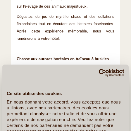
sur l'élevage de ces animaux majestueux.
Dégustez du jus de myrtille chaud et des collations
finlandaises tout en écoutant ces histoires fascinantes.
Après cette expérience mémorable, nous vous
ramènerons à votre hôtel.
Chasse aux aurores boréales en traîneau à huskies
Venez vivre cette expérience unique lors d'une nuit autour
des aurores boréales au coeur de la Laponie !
Partez à la chasse aux aurores boréales à travers la
Ce site utilise des cookies
nature finlandaise enneigée à bord de votre traineau tiré
En nous donnant votre accord, vous acceptez que nous
par un attelage de huskies ! Après cette folle balade,
utilisions, avec nos partenaires, des cookies nous
vous aurez l'occasion de découvrir les collations
permettant d’analyser notre trafic et de vous offrir une
traditionnelles de la région autour d'un feu de camp.
expérience de navigation enrichie. Veuillez noter que
certains de nos partenaires ne demandent pas votre