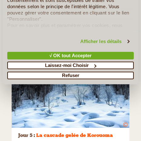
consentement et sont susceptibles de traiter vos
données selon le principe de l'intérêt légitime. Vous
pouvez gérer votre consentement en cliquant sur le lien
"Personnaliser".
Pour en savoir plus et paramétrer vos cookies, nous
vous invitons à consulter notre
politique en matière de
confidentialité et de cookies
.
Afficher les détails
√ OK tout Accepter
Laissez-moi Choisir
Refuser
©
Jour 5
:
La cascade gelée de Korouoma