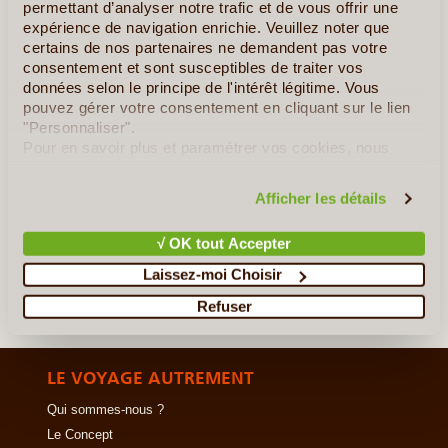
charmant mélange des deux cultures. Laissez (...)
permettant d’analyser notre trafic et de vous offrir une
expérience de navigation enrichie. Veuillez noter que
certains de nos partenaires ne demandent pas votre
En détail
≻
consentement et sont susceptibles de traiter vos
données selon le principe de l'intérêt légitime. Vous
Emerveillement chez le Père Noël
pouvez gérer votre consentement en cliquant sur le lien
"Personnaliser".
Voyage en Terre de Glace
Pour en savoir plus et paramétrer vos cookies, nous
vous invitons à consulter notre
politique en matière de
La Laponie en été - Séjour multi-activités
confidentialité et de cookies
.
Afficher les détails
»
Tous les circuits en Finlande
√ OK tout Accepter
Laissez-moi Choisir
Refuser
LE VOYAGE AUTREMENT
Qui sommes-nous ?
Le Concept