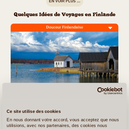
EN VOIR PLUS ...
Quelques Idées de Voyages en Finlande
Douceur Finlandaise
7J/6N
©
Ce site utilise des cookies
Bienvenue à Åland, archipel envoûtant situé entre la Suède et la
Finlande. Bien qu’appartenant à la Finlande, ses habitants sont
En nous donnant votre accord, vous acceptez que nous
suédophones et les 20.000 îles et îlots qui le composent sont un
utilisions, avec nos partenaires, des cookies nous