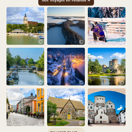
Nos Voyages en Finlande
©
©
©
©
©
©
©
©
©