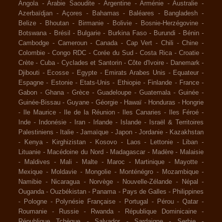
Angola
-
Arabie Saoudite
-
Argentine
-
Arménie
-
Australie
-
Azerbaïdjan
-
Açores
-
Bahamas
-
Baléares
-
Bangladesh
-
Belize
-
Bhoutan
-
Birmanie
-
Bolivie
-
Bosnie-Herzégovine
-
Botswana
-
Brésil
-
Bulgarie
-
Burkina Faso
-
Burundi
-
Bénin
-
Cambodge
-
Cameroun
-
Canada
-
Cap Vert
-
Chili
-
Chine
-
Colombie
-
Congo RDC
-
Corée du Sud
-
Costa Rica
-
Croatie
-
Crète
-
Cuba
-
Cyclades et Santorin
-
Côte d'Ivoire
-
Danemark
-
Djibouti
-
Ecosse
-
Egypte
-
Emirats Arabes Unis
-
Equateur
-
Espagne
-
Estonie
-
Etats-Unis
-
Ethiopie
-
Finlande
-
France
-
Gabon
-
Ghana
-
Grèce
-
Guadeloupe
-
Guatemala
-
Guinée
-
Guinée-Bissau
-
Guyane
-
Géorgie
-
Hawaï
-
Honduras
-
Hongrie
-
Ile Maurice
-
Ile de la Réunion
-
Iles Canaries
-
Iles Féroé
-
Inde
-
Indonésie
-
Iran
-
Irlande
-
Islande
-
Israël & Territoires
Palestiniens
-
Italie
-
Jamaïque
-
Japon
-
Jordanie
-
Kazakhstan
-
Kenya
-
Kirghizistan
-
Kosovo
-
Laos
-
Lettonie
-
Liban
-
Lituanie
-
Macédoine du Nord
-
Madagascar
-
Madère
-
Malaisie
-
Maldives
-
Mali
-
Malte
-
Maroc
-
Martinique
-
Mayotte
-
Mexique
-
Moldavie
-
Mongolie
-
Monténégro
-
Mozambique
-
Namibie
-
Nicaragua
-
Norvège
-
Nouvelle-Zélande
-
Népal
-
Ouganda
-
Ouzbékistan
-
Panama
-
Pays de Galles
-
Philippines
-
Pologne
-
Polynésie Française
-
Portugal
-
Pérou
-
Qatar
-
Roumanie
-
Russie
-
Rwanda
-
République Dominicaine
-
République Tchèque
-
Salvador
-
Sardaigne
-
Serbie
-