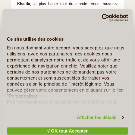
Khalifa
, la plus haute tour du monde. Vous trouverez
1200 boutiques et le célèbre aquarium avec des requins.
Temps libre jusqu’au rendez-vous pour la Burj Khalifa.
Vous monterez au 124ème étage pour découvrir la ville
vue d’en haut. La ville s’illuminera progressivement et
Ce site utilise des cookies
deviendra une véritable merveille. Ouvrez les yeux et
En nous donnant votre accord, vous acceptez que nous
admirez cette vue incroyable sur la ville.
utilisions, avec nos partenaires, des cookies nous
permettant d’analyser notre trafic et de vous offrir une
Alors rien de mieux pour terminer la journée que de
expérience de navigation enrichie. Veuillez noter que
profiter du
spectacle de sons et lumières des fontaines
certains de nos partenaires ne demandent pas votre
consentement et sont susceptibles de traiter vos
dansantes
.
données selon le principe de l'intérêt légitime. Vous
pouvez gérer votre consentement en cliquant sur le lien
"Personnaliser".
Pour en savoir plus et paramétrer vos cookies, nous
vous invitons à consulter notre
politique en matière de
confidentialité et de cookies
.
Afficher les détails
√ OK tout Accepter