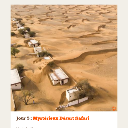
©
Jour 5
:
Mystérieux Désert Safari