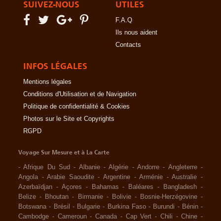
SUIVEZ-NOUS
UTILES
F.A.Q
Ils nous aident
Contacts
INFOS LÉGALES
Mentions légales
Conditions d'Utilisation et de Navigation
Politique de confidentialité & Cookies
Photos sur le Site et Copyrights
RGPD
Voyage Sur Mesure et à La Carte
-
Afrique Du Sud
-
Albanie
-
Algérie
-
Andorre
-
Angleterre
-
Angola
-
Arabie Saoudite
-
Argentine
-
Arménie
-
Australie
-
Azerbaïdjan
-
Açores
-
Bahamas
-
Baléares
-
Bangladesh
-
Belize
-
Bhoutan
-
Birmanie
-
Bolivie
-
Bosnie-Herzégovine
-
Botswana
-
Brésil
-
Bulgarie
-
Burkina Faso
-
Burundi
-
Bénin
-
Cambodge
-
Cameroun
-
Canada
-
Cap Vert
-
Chili
-
Chine
-