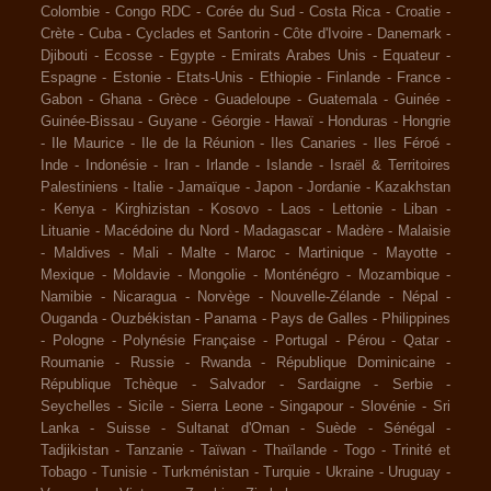
Colombie
-
Congo RDC
-
Corée du Sud
-
Costa Rica
-
Croatie
-
Crète
-
Cuba
-
Cyclades et Santorin
-
Côte d'Ivoire
-
Danemark
-
Djibouti
-
Ecosse
-
Egypte
-
Emirats Arabes Unis
-
Equateur
-
Espagne
-
Estonie
-
Etats-Unis
-
Ethiopie
-
Finlande
-
France
-
Gabon
-
Ghana
-
Grèce
-
Guadeloupe
-
Guatemala
-
Guinée
-
Guinée-Bissau
-
Guyane
-
Géorgie
-
Hawaï
-
Honduras
-
Hongrie
-
Ile Maurice
-
Ile de la Réunion
-
Iles Canaries
-
Iles Féroé
-
Inde
-
Indonésie
-
Iran
-
Irlande
-
Islande
-
Israël & Territoires
Palestiniens
-
Italie
-
Jamaïque
-
Japon
-
Jordanie
-
Kazakhstan
-
Kenya
-
Kirghizistan
-
Kosovo
-
Laos
-
Lettonie
-
Liban
-
Lituanie
-
Macédoine du Nord
-
Madagascar
-
Madère
-
Malaisie
-
Maldives
-
Mali
-
Malte
-
Maroc
-
Martinique
-
Mayotte
-
Mexique
-
Moldavie
-
Mongolie
-
Monténégro
-
Mozambique
-
Namibie
-
Nicaragua
-
Norvège
-
Nouvelle-Zélande
-
Népal
-
Ouganda
-
Ouzbékistan
-
Panama
-
Pays de Galles
-
Philippines
-
Pologne
-
Polynésie Française
-
Portugal
-
Pérou
-
Qatar
-
Roumanie
-
Russie
-
Rwanda
-
République Dominicaine
-
République Tchèque
-
Salvador
-
Sardaigne
-
Serbie
-
Seychelles
-
Sicile
-
Sierra Leone
-
Singapour
-
Slovénie
-
Sri
Lanka
-
Suisse
-
Sultanat d'Oman
-
Suède
-
Sénégal
-
Tadjikistan
-
Tanzanie
-
Taïwan
-
Thaïlande
-
Togo
-
Trinité et
Tobago
-
Tunisie
-
Turkménistan
-
Turquie
-
Ukraine
-
Uruguay
-