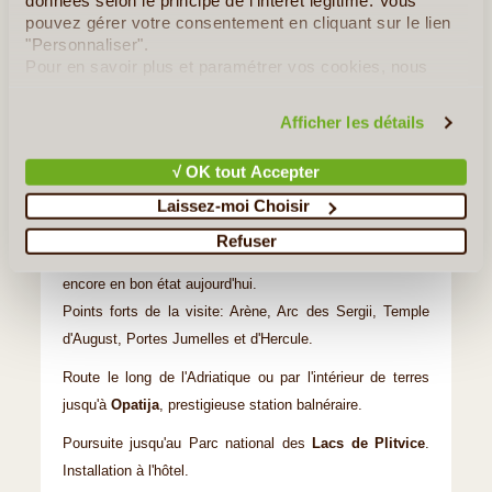
données selon le principe de l'intérêt légitime. Vous
Jour 5
:
Rovinj - Pula - PN des Lacs de
pouvez gérer votre consentement en cliquant sur le lien
Plitvice
"Personnaliser".
Pour en savoir plus et paramétrer vos cookies, nous
Distance: 293km - tps trajet: 04:30
vous invitons à consulter notre
politique en matière de
confidentialité et de cookies
.
Itinéraire suggéré
Afficher les détails
De l'Adriatique au plus beau parc national de Croatie.
√ OK tout Accepter
Départ de
Rovinj
pour rejoindre
Pula
pour une visite
libre, sans guide. Cette cité doit sa renommée à la
Laissez-moi Choisir
beauté de ses monuments romains, à l'image de l'arène
Refuser
de Pula qui fait partie des six plus grands amphithéâtres
encore en bon état aujourd'hui.
Points forts de la visite: Arène, Arc des Sergii, Temple
d'August, Portes Jumelles et d'Hercule.
Route le long de l'Adriatique ou par l'intérieur de terres
jusqu'à
Opatija
, prestigieuse station balnéraire.
Poursuite jusqu'au Parc national des
Lacs de Plitvice
.
Installation à l'hôtel.