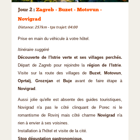
Jour 2
:
Zagreb - Buzet - Motovun -
Novigrad
Distance: 257km - tps trajet: 04:00
Prise en main du véhicule à votre hôtel.
Itinéraire suggéré
Découverte de l'Istrie verte et ses villages perchés.
Départ de Zagreb pour rejoindre la
région de l'Istrie
.
Visite sur la route des villages de
Buzet
,
Motovun
,
Oprtalj
,
Groznjan
et
Buje
avant de faire étape à
Novigrad
.
Aussi jolie qu'elle est absente des guides touristiques,
Novigrad n'a pas le côté clinquant de Porec ni le
romantisme de Rovinj mais côté charme
Novigrad
n'a
rien à envier à ses voisines.
Installation à l'hôtel et visite de la cité.
Stop dégustation gastronomique.