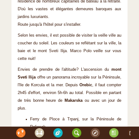
résidence de nombreux capitaines de bateau à la retraite.
D'où les vastes et élégantes demeures baroques aux
jardins luxuriants.
Route jusqu'à l'hôtel pour s'installer.
Selon les envies, il est possible de visiter la veille ville au
coucher du soleil. Les couleurs se reflétant sur la ville, la
baie et le mont Sveti Ilija. Marco Polo veille sur vous
cette nuit!
Envies de prendre de l'altitude? L'ascension du
mont
Sveti Ilija
offre un panorama incroyable sur la Péninsule,
l'Ile de Korcula et la mer. Depuis
Orebic
, il faut compter
2h45 d'effort, environ 5h-6h au total. Possible en partant
de très bonne heure de
Makarska
ou avec un jour de
plus.
Ferry de Ploce à Trpanj, sur la Péninsule de
Peljesak.
Ferry d'Orebic à Domince, sur l'île de Korcula.