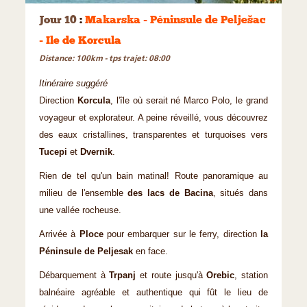
Jour 10
:
Makarska - Péninsule de Pelješac
- Ile de Korcula
Distance: 100km - tps trajet: 08:00
Itinéraire suggéré
Direction
Korcula
, l'île où serait né Marco Polo, le grand
voyageur et explorateur. A peine réveillé, vous découvrez
des eaux cristallines, transparentes et turquoises vers
Tucepi
et
Dvernik
.
Rien de tel qu'un bain matinal! Route panoramique au
milieu de l'ensemble
des lacs de Bacina
, situés dans
une vallée rocheuse.
Arrivée à
Ploce
pour embarquer sur le ferry, direction
la
Péninsule de Peljesak
en face.
Débarquement à
Trpanj
et route jusqu'à
Orebic
, station
balnéaire agréable et authentique qui fût le lieu de