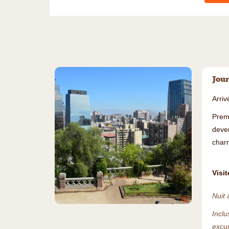
Jour
Arri
Premi
deven
char
Visi
Nuit 
©
Inclu
excur