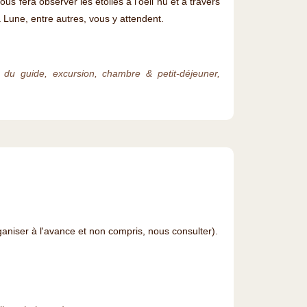
 fera observer les étoiles à l'oeil nu et à travers
 Lune, entre autres, vous y attendent.
is du guide, excursion, chambre & petit-déjeuner,
aniser à l'avance et non compris, nous consulter).