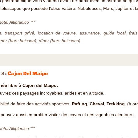
 gastronomique vous y attend avant de partir avec un astronome qui vous
 télescopes que possède l'observatoire. Nébuleuses, Mars, Jupiter et la
hôtel Altiplanico ***
s: transport privé, location de voiture, assurance, guide local, fra
ner (hors boisson), dîner (hors boissons).
 3
:
Cajon Del Maipo
née libre à Cajon del Maipo.
vrez ces paysages incroyables, arides et en altitude.
bilité de faire des activités sportives:
Rafting, Cheval, Trekking.
(à org
pouvez aussi en profiter visiter des caves et des vignobles alentours.
hôtel Altiplanico ***