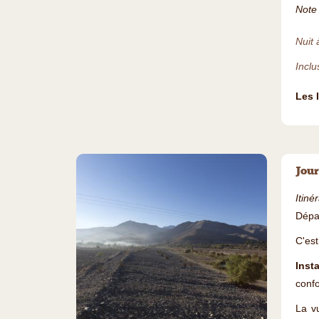
Note 
Nuit à
Inclu
Les 
Jour
Itiné
Dépar
C'est
Inst
confo
La vu