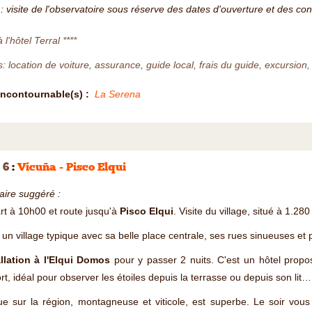
: visite de l'observatoire sous réserve des dates d'ouverture et des co
 l'hôtel Terral ****
s: location de voiture, assurance, guide local, frais du guide, excursion
Incontournable(s) :
La Serena
 6
:
Vicuña - Pisco Elqui
raire suggéré :
t à 10h00 et route jusqu'à
Pisco Elqui
. Visite du village, situé à 1.280
 un village typique avec sa belle place centrale, ses rues sinueuses et 
allation à l'Elqui Domos
pour y passer 2 nuits. C'est un hôtel pro
rt, idéal pour observer les étoiles depuis la terrasse ou depuis son lit…
e sur la région, montagneuse et viticole, est superbe. Le soir vous 