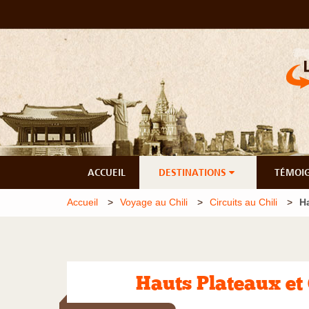
ACCUEIL
DESTINATIONS
TÉMOI
Accueil
Voyage au Chili
Circuits au Chili
Ha
Hauts Plateaux et 