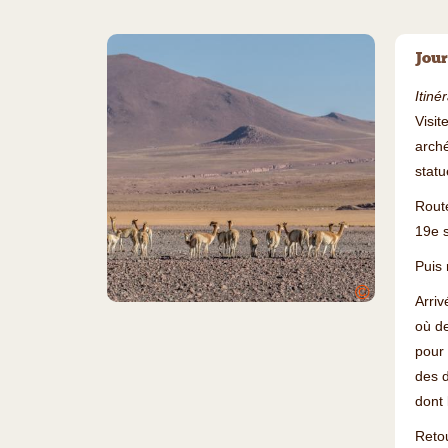
Jour
Itiné
Visit
arch
statu
Route
19e s
Puis 
©
Arri
où de
pour 
des d
dont 
Reto