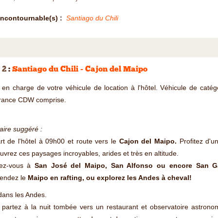
Incontournable(s) :
Santiago du Chili
 2
:
Santiago du Chili - Cajon del Maipo
 en charge de votre véhicule de location à l'hôtel. Véhicule de caté
rance CDW comprise.
raire suggéré :
t de l'hôtel à 09h00 et route vers le
Cajon del Maipo.
Profitez d'u
vrez ces paysages incroyables, arides et très en altitude.
tez-vous à
San José del Maipo, San Alfonso ou encore San Ga
endez le
Maipo en rafting, ou explorez les Andes à cheval!
dans les Andes.
partez à la nuit tombée vers un restaurant et observatoire astronom