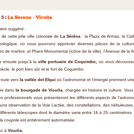
 5
:
La Serena - Vicuña
raire suggéré :
e de cette jolie ville coloniale de
La Séréna
: la Plaza de Armas, la Ca
éologique, où nous pourrons apprécier diverses pièces de la cultur
es de marbre, el Phare Monumental (icône de la ville), l'Avenue de la M
 ensuite jusqu'à la
ville portuaire de Coquimbo,
où vous découvrez 
iècle, le port bien sûr et le fort de Coquimbo.
route vers
la vallée del Elqui
où l'astronomie et l'énergie prennent un
vée dans
la bourgade de Vicuña
, chargée en histoire et culture. Vou
s professionnels vous présenteront les différents aspects de l'astrono
une observation de la Voie Lactée, des constellations, des nébuleuses, 
ifférents télescopes dont le diamètre varie entre 16 à 25 centimètres. 
la coupole est entièrement automatisée.
ur à
Vicuña.