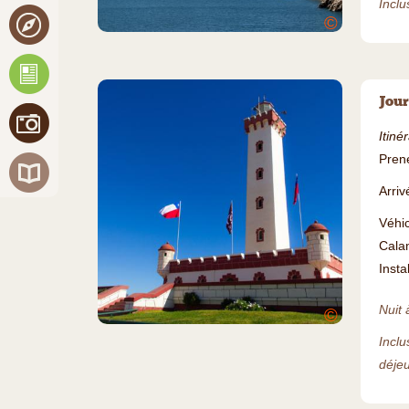
Inclu
©
Jour
Itiné
Prene
Arriv
Véhic
Cala
Insta
Nuit 
©
Inclu
déjeu