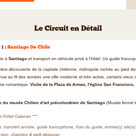
Le Circuit en Détail
 1
:
Santiago De Chile
vée à
Santiago
et transport en véhicule privé à l'hôtel. Un guide fran
ère découverte de la capitale chilienne, métropole nichée au pied de
ue au fil des années une ville moderne et très active, certains vieu
me romantique.
Visite de la Plaza de Armas, l'église San Francisco, l
te du musée Chilien d'art précolombien de Santiago
(Musée fermé le
à l'hôtel Galerias ***.
s: transfert arrivée, guide francophone, frais du guide, entrée(s) site
sion, chambre & petit-déjeuner
.