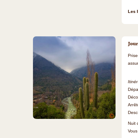
Les 
Jour
Prise
assu
Itiné
Dépar
Décou
Arrê
Desc
©
Nuit 
Vous 