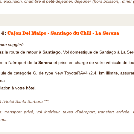
s: excursion, chambre & petit-déjeuner, déjeuner (hors boisson), dîner 
 4
:
Cajon Del Maipo - Santiago du Chili - La Serena
raire suggéré :
z la route de retour à
Santiago
. Vol domestique de Santiago à La Sere
ée à l'aéroport de
la Serena
et prise en charge de votre véhicule de loca
ule de catégorie G, de type New ToyotaRAV4 /2.4, km illimité, assur
ma.
llation à votre hôtel.
à l'Hotel Santa Barbara ***.
s: transport privé, vol intérieur, taxes d'aéroport, transfert arrivée
ner.