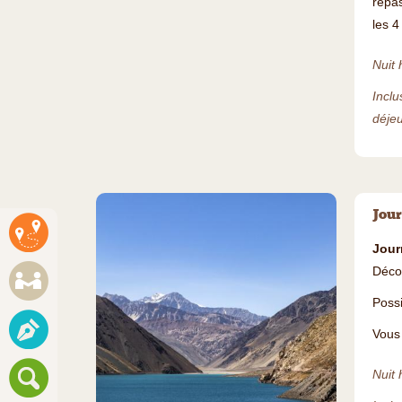
repas
les 4
Nuit 
Inclu
déjeu
Jour
Jour
Décou
Possi
Vous 
Nuit 