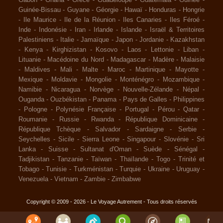
Guinée-Bissau
-
Guyane
-
Géorgie
-
Hawaï
-
Honduras
-
Hongrie
-
Ile Maurice
-
Ile de la Réunion
-
Iles Canaries
-
Iles Féroé
-
Inde
-
Indonésie
-
Iran
-
Irlande
-
Islande
-
Israël & Territoires
Palestiniens
-
Italie
-
Jamaïque
-
Japon
-
Jordanie
-
Kazakhstan
-
Kenya
-
Kirghizistan
-
Kosovo
-
Laos
-
Lettonie
-
Liban
-
Lituanie
-
Macédoine du Nord
-
Madagascar
-
Madère
-
Malaisie
-
Maldives
-
Mali
-
Malte
-
Maroc
-
Martinique
-
Mayotte
-
Mexique
-
Moldavie
-
Mongolie
-
Monténégro
-
Mozambique
-
Namibie
-
Nicaragua
-
Norvège
-
Nouvelle-Zélande
-
Népal
-
Ouganda
-
Ouzbékistan
-
Panama
-
Pays de Galles
-
Philippines
-
Pologne
-
Polynésie Française
-
Portugal
-
Pérou
-
Qatar
-
Roumanie
-
Russie
-
Rwanda
-
République Dominicaine
-
République Tchèque
-
Salvador
-
Sardaigne
-
Serbie
-
Seychelles
-
Sicile
-
Sierra Leone
-
Singapour
-
Slovénie
-
Sri
Lanka
-
Suisse
-
Sultanat d'Oman
-
Suède
-
Sénégal
-
Tadjikistan
-
Tanzanie
-
Taïwan
-
Thaïlande
-
Togo
-
Trinité et
Tobago
-
Tunisie
-
Turkménistan
-
Turquie
-
Ukraine
-
Uruguay
-
Venezuela
-
Vietnam
-
Zambie
-
Zimbabwe
Copyright © 2009 - 2026 - Le Voyage Autrement - Tous droits réservés