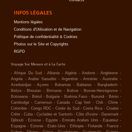
INFOS LÉGALES
Mentions légales
Conditions d'Utilisation et de Navigation
Politique de confidentialité & Cookies
Photos sur le Site et Copyrights
RGPD
Voyage Sur Mesure et à La Carte
-
Afrique Du Sud
-
Albanie
-
Algérie
-
Andorre
-
Angleterre
-
Angola
-
Arabie Saoudite
-
Argentine
-
Arménie
-
Australie
-
Azerbaïdjan
-
Açores
-
Bahamas
-
Baléares
-
Bangladesh
-
Belize
-
Bhoutan
-
Birmanie
-
Bolivie
-
Bosnie-Herzégovine
-
Botswana
-
Brésil
-
Bulgarie
-
Burkina Faso
-
Burundi
-
Bénin
-
Cambodge
-
Cameroun
-
Canada
-
Cap Vert
-
Chili
-
Chine
-
Colombie
-
Congo RDC
-
Corée du Sud
-
Costa Rica
-
Croatie
-
Crète
-
Cuba
-
Cyclades et Santorin
-
Côte d'Ivoire
-
Danemark
-
Djibouti
-
Ecosse
-
Egypte
-
Emirats Arabes Unis
-
Equateur
-
Espagne
-
Estonie
-
Etats-Unis
-
Ethiopie
-
Finlande
-
France
-
Gabon
-
Ghana
-
Grèce
-
Guadeloupe
-
Guatemala
-
Guinée
-