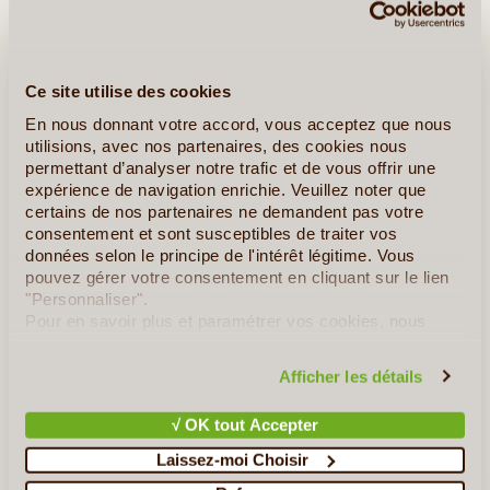
culture de l'hévéa à la transformation en usine en passant
par la récolte du latex. Surnommé l'or blanc du Cambodge,
l'hévéa est cultivé dans la province depuis près d'un
siècle.
Ce site utilise des cookies
En nous donnant votre accord, vous acceptez que nous
utilisions, avec nos partenaires, des cookies nous
permettant d’analyser notre trafic et de vous offrir une
Ailleurs au Cambodge
expérience de navigation enrichie. Veuillez noter que
certains de nos partenaires ne demandent pas votre
Kampot
consentement et sont susceptibles de traiter vos
données selon le principe de l'intérêt légitime. Vous
pouvez gérer votre consentement en cliquant sur le lien
"Personnaliser".
Pour en savoir plus et paramétrer vos cookies, nous
vous invitons à consulter notre
politique en matière de
confidentialité et de cookies
.
Afficher les détails
√ OK tout Accepter
Laissez-moi Choisir
©