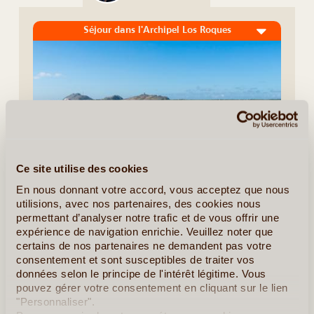
Séjour dans l'Archipel Los Roques
Ce site utilise des cookies
En nous donnant votre accord, vous acceptez que nous
7J/6N
utilisions, avec nos partenaires, des cookies nous
©
permettant d’analyser notre trafic et de vous offrir une
L’archipel de Los Roques, «le paradis sur terre» dixit
expérience de navigation enrichie. Veuillez noter que
Christophe Colomb, classé parc national, est l’une des plus
certains de nos partenaires ne demandent pas votre
importantes réserves marines des Caraïbes avec 225.000
consentement et sont susceptibles de traiter vos
hectares d’atolls coralliens. Le (...)
données selon le principe de l'intérêt légitime. Vous
pouvez gérer votre consentement en cliquant sur le lien
"Personnaliser".
En détail
≻