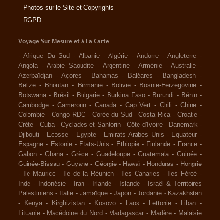
Photos sur le Site et Copyrights
RGPD
Voyage Sur Mesure et à La Carte
-
Afrique Du Sud
-
Albanie
-
Algérie
-
Andorre
-
Angleterre
-
Angola
-
Arabie Saoudite
-
Argentine
-
Arménie
-
Australie
-
Azerbaïdjan
-
Açores
-
Bahamas
-
Baléares
-
Bangladesh
-
Belize
-
Bhoutan
-
Birmanie
-
Bolivie
-
Bosnie-Herzégovine
-
Botswana
-
Brésil
-
Bulgarie
-
Burkina Faso
-
Burundi
-
Bénin
-
Cambodge
-
Cameroun
-
Canada
-
Cap Vert
-
Chili
-
Chine
-
Colombie
-
Congo RDC
-
Corée du Sud
-
Costa Rica
-
Croatie
-
Crète
-
Cuba
-
Cyclades et Santorin
-
Côte d'Ivoire
-
Danemark
-
Djibouti
-
Ecosse
-
Egypte
-
Emirats Arabes Unis
-
Equateur
-
Espagne
-
Estonie
-
Etats-Unis
-
Ethiopie
-
Finlande
-
France
-
Gabon
-
Ghana
-
Grèce
-
Guadeloupe
-
Guatemala
-
Guinée
-
Guinée-Bissau
-
Guyane
-
Géorgie
-
Hawaï
-
Honduras
-
Hongrie
-
Ile Maurice
-
Ile de la Réunion
-
Iles Canaries
-
Iles Féroé
-
Inde
-
Indonésie
-
Iran
-
Irlande
-
Islande
-
Israël & Territoires
Palestiniens
-
Italie
-
Jamaïque
-
Japon
-
Jordanie
-
Kazakhstan
-
Kenya
-
Kirghizistan
-
Kosovo
-
Laos
-
Lettonie
-
Liban
-
Lituanie
-
Macédoine du Nord
-
Madagascar
-
Madère
-
Malaisie