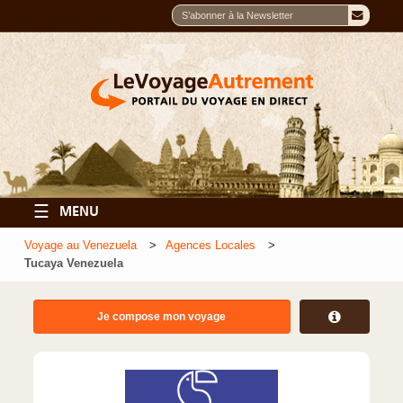
☰
MENU
Voyage au Venezuela
Agences Locales
Tucaya Venezuela
Je compose mon voyage