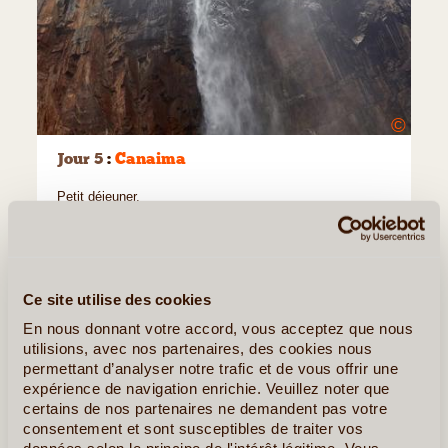
©
Jour 5
:
Canaima
Petit déjeuner.
Journée libre pour profiter des installations de votre
campement ou pour organiser des activités en option.
Ce site utilise des cookies
En nous donnant votre accord, vous acceptez que nous
Option : Excursion au Canyon de Kavac avec survol
utilisions, avec nos partenaires, des cookies nous
du Salto Angel (tarif selon campement, nous
permettant d’analyser notre trafic et de vous offrir une
consulter)
expérience de navigation enrichie. Veuillez noter que
Nous embarquons à bord d’une avionnette (généralement
certains de nos partenaires ne demandent pas votre
consentement et sont susceptibles de traiter vos
CESSNA 206 – 5 places) pour un vol en direction du