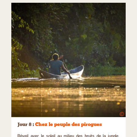
©
Jour 8
:
Chez le peuple des pirogues
Réveil avec le soleil au milieu des bruits de la jungle.