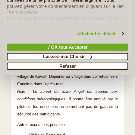
données selon le principe de l'intérêt légitime. Vous
village indien de Kavak (45 min.). Nous survolons les
pouvez gérer votre consentement en cliquant sur le lien
fabuleux paysages du parc de Canaima, l’impressionnant
"Personnaliser".
Auyantepuy et le célèbre Salto Angel, la plus haute chute
Pour en savoir plus et paramétrer vos cookies, nous
vous invitons à consulter notre
politique en matière de
d’eau du monde. Arrivés à Kavak, une courte randonnée
confidentialité et de cookies
.
(20min) à travers la savane nous emmène jusqu’à la
Afficher les détails
surprenante grotte de Kavak. Nous devons nager un peu
pour pénétrer à l’intérieur de la grotte et découvrir la
√ OK tout Accepter
superbe cascade qui jaillit du fond. Un endroit rempli
Laissez-moi Choisir
d’une puissance surprenante… Après une agréable
Refuser
baignade dans ces eaux vertueuses, nous rejoignons le
village de Kavak. Déjeuner au village puis vol retour vers
Canaima dans l’après-midi.
Note : Le survol du Salto Angel est soumis aux
conditions météorologiques
. Il pourra être annulé par le
pilote si les conditions ne permettent pas de garantir la
sécurité des participants.
Autres excursions possibles :