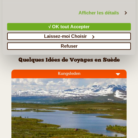
vous invitons à consulter notre
politique en matière de
confidentialité et de cookies
.
Afficher les détails
L'île d'Öland
√ OK tout Accepter
L'Icehotel
Laissez-moi Choisir
<< Retour aux Incontournables de Suède
Refuser
Quelques Idées de Voyages en Suède
Kungsleden