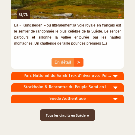
8J/7N
©
La « Kungsleden » ou littéralement la voie royale en français est
le sentier de randonnée le plus célèbre de la Suède. Le sentier
parcours et sillonne la vallée entourée par les hautes
montagnes. Un challenge de taille pour des premiers (...)
En détail
≻
Parc National du Sarek Trek d’hiver avec Pulka
Stockholm & Rencontre du Peuple Sami en Laponie 8 Jours / 7 Nuits
Suède Authentique
»
Tous les circuits en Suède