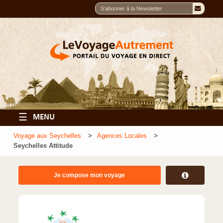
☰
MENU
Voyage aux Seychelles
Agences Locales
Seychelles Attitude
Je compose mon voyage