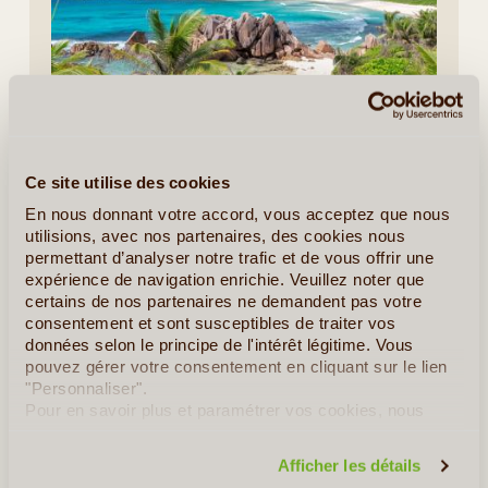
9J/8N
©
Début de votre séjour à Praslin. Praslin est fière d’abriter la
célèbre Vallée de Mai, un des deux sites Seychellois classés
Ce site utilise des cookies
au patrimoine mondial de l'UNESCO. L'Île fut baptisée Praslin
En nous donnant votre accord, vous acceptez que nous
en honneur du Duc de (...)
utilisions, avec nos partenaires, des cookies nous
permettant d’analyser notre trafic et de vous offrir une
expérience de navigation enrichie. Veuillez noter que
En détail
≻
certains de nos partenaires ne demandent pas votre
consentement et sont susceptibles de traiter vos
Séjour Badamier aux Seychelles
données selon le principe de l'intérêt légitime. Vous
pouvez gérer votre consentement en cliquant sur le lien
Séjour Cocos de Mer aux Seychelles
"Personnaliser".
Pour en savoir plus et paramétrer vos cookies, nous
Séjour Robinson aux Seychelles
vous invitons à consulter notre
politique en matière de
confidentialité et de cookies
.
Afficher les détails