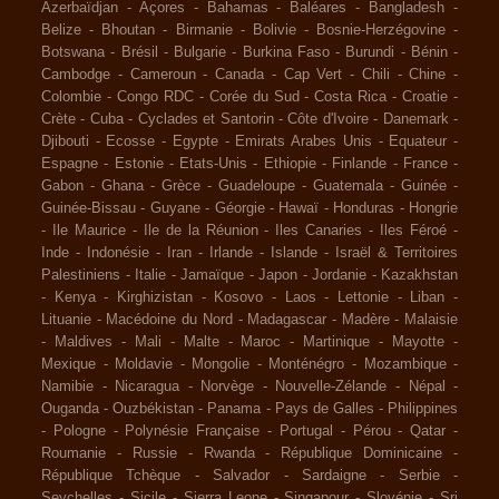
Azerbaïdjan
-
Açores
-
Bahamas
-
Baléares
-
Bangladesh
-
Belize
-
Bhoutan
-
Birmanie
-
Bolivie
-
Bosnie-Herzégovine
-
Botswana
-
Brésil
-
Bulgarie
-
Burkina Faso
-
Burundi
-
Bénin
-
Cambodge
-
Cameroun
-
Canada
-
Cap Vert
-
Chili
-
Chine
-
Colombie
-
Congo RDC
-
Corée du Sud
-
Costa Rica
-
Croatie
-
Crète
-
Cuba
-
Cyclades et Santorin
-
Côte d'Ivoire
-
Danemark
-
Djibouti
-
Ecosse
-
Egypte
-
Emirats Arabes Unis
-
Equateur
-
Espagne
-
Estonie
-
Etats-Unis
-
Ethiopie
-
Finlande
-
France
-
Gabon
-
Ghana
-
Grèce
-
Guadeloupe
-
Guatemala
-
Guinée
-
Guinée-Bissau
-
Guyane
-
Géorgie
-
Hawaï
-
Honduras
-
Hongrie
-
Ile Maurice
-
Ile de la Réunion
-
Iles Canaries
-
Iles Féroé
-
Inde
-
Indonésie
-
Iran
-
Irlande
-
Islande
-
Israël & Territoires
Palestiniens
-
Italie
-
Jamaïque
-
Japon
-
Jordanie
-
Kazakhstan
-
Kenya
-
Kirghizistan
-
Kosovo
-
Laos
-
Lettonie
-
Liban
-
Lituanie
-
Macédoine du Nord
-
Madagascar
-
Madère
-
Malaisie
-
Maldives
-
Mali
-
Malte
-
Maroc
-
Martinique
-
Mayotte
-
Mexique
-
Moldavie
-
Mongolie
-
Monténégro
-
Mozambique
-
Namibie
-
Nicaragua
-
Norvège
-
Nouvelle-Zélande
-
Népal
-
Ouganda
-
Ouzbékistan
-
Panama
-
Pays de Galles
-
Philippines
-
Pologne
-
Polynésie Française
-
Portugal
-
Pérou
-
Qatar
-
Roumanie
-
Russie
-
Rwanda
-
République Dominicaine
-
République Tchèque
-
Salvador
-
Sardaigne
-
Serbie
-
Seychelles
-
Sicile
-
Sierra Leone
-
Singapour
-
Slovénie
-
Sri