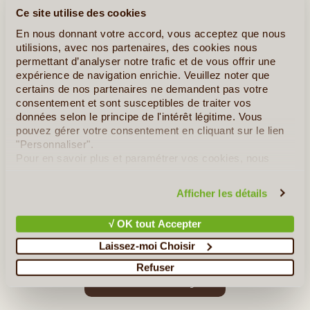
Ce site utilise des cookies
En nous donnant votre accord, vous acceptez que nous
utilisions, avec nos partenaires, des cookies nous
permettant d’analyser notre trafic et de vous offrir une
expérience de navigation enrichie. Veuillez noter que
certains de nos partenaires ne demandent pas votre
consentement et sont susceptibles de traiter vos
données selon le principe de l'intérêt légitime. Vous
pouvez gérer votre consentement en cliquant sur le lien
8J/7N
©
"Personnaliser".
Tiraillée entre les différentes puissances, qui au cours de
Pour en savoir plus et paramétrer vos cookies, nous
l'histoire ont cherché à asseoir leur domination sur cette île, la
vous invitons à consulter notre
politique en matière de
Sardaigne est avant tout restée... sarde! Les envahisseurs se
confidentialité et de cookies
.
Afficher les détails
sont succédé, les civilisations se sont croisées : (...)
√ OK tout Accepter
En détail
≻
Laissez-moi Choisir
Refuser
»
Tous les circuits en Sardaigne