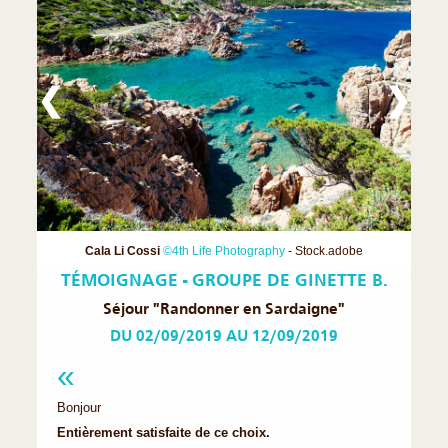
❮
❯
Cala Li Cossi
©4th Life Photography
- Stock.adobe
TÉMOIGNAGE - GROUPE DE GINETTE B.
Séjour "Randonner en Sardaigne"
DU 02/09/2019 AU 12/09/2019
Bonjour
Entièrement satisfaite de ce choix.