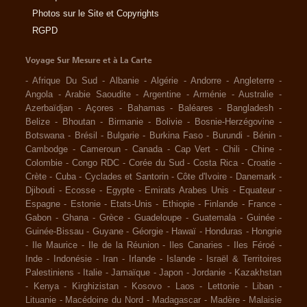
Photos sur le Site et Copyrights
RGPD
Voyage Sur Mesure et à La Carte
-
Afrique Du Sud
-
Albanie
-
Algérie
-
Andorre
-
Angleterre
-
Angola
-
Arabie Saoudite
-
Argentine
-
Arménie
-
Australie
-
Azerbaïdjan
-
Açores
-
Bahamas
-
Baléares
-
Bangladesh
-
Belize
-
Bhoutan
-
Birmanie
-
Bolivie
-
Bosnie-Herzégovine
-
Botswana
-
Brésil
-
Bulgarie
-
Burkina Faso
-
Burundi
-
Bénin
-
Cambodge
-
Cameroun
-
Canada
-
Cap Vert
-
Chili
-
Chine
-
Colombie
-
Congo RDC
-
Corée du Sud
-
Costa Rica
-
Croatie
-
Crète
-
Cuba
-
Cyclades et Santorin
-
Côte d'Ivoire
-
Danemark
-
Djibouti
-
Ecosse
-
Egypte
-
Emirats Arabes Unis
-
Equateur
-
Espagne
-
Estonie
-
Etats-Unis
-
Ethiopie
-
Finlande
-
France
-
Gabon
-
Ghana
-
Grèce
-
Guadeloupe
-
Guatemala
-
Guinée
-
Guinée-Bissau
-
Guyane
-
Géorgie
-
Hawaï
-
Honduras
-
Hongrie
-
Ile Maurice
-
Ile de la Réunion
-
Iles Canaries
-
Iles Féroé
-
Inde
-
Indonésie
-
Iran
-
Irlande
-
Islande
-
Israël & Territoires
Palestiniens
-
Italie
-
Jamaïque
-
Japon
-
Jordanie
-
Kazakhstan
-
Kenya
-
Kirghizistan
-
Kosovo
-
Laos
-
Lettonie
-
Liban
-
Lituanie
-
Macédoine du Nord
-
Madagascar
-
Madère
-
Malaisie