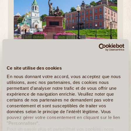
10J/9N
©
Ce programme de séjour en Russie vous offre l’occasion
unique de découvrir les trois grand pôles de la vie du pays
Ce site utilise des cookies
qui, à différents moments, ont occupé la place centrale dans
En nous donnant votre accord, vous acceptez que nous
sa longue histoire. Nous vous familiariserons avec (...)
utilisions, avec nos partenaires, des cookies nous
permettant d’analyser notre trafic et de vous offrir une
En détail
≻
expérience de navigation enrichie. Veuillez noter que
certains de nos partenaires ne demandent pas votre
consentement et sont susceptibles de traiter vos
données selon le principe de l'intérêt légitime. Vous
pouvez gérer votre consentement en cliquant sur le lien
"Personnaliser".
Pour en savoir plus et paramétrer vos cookies, nous