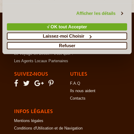
vous invitons à consulter notre
politique en matière de
confidentialité et de cookies
.
Afficher les détails
LE VOYAGE AUTREMENT
√ OK tout Accepter
Qui sommes-nous ?
Laissez-moi Choisir
Le Concept
Refuser
Notre Charte
Le Voyage en Direct... c'est quoi ?
Les Agents Locaux Partenaires
SUIVEZ-NOUS
UTILES
F.A.Q
Ils nous aident
Contacts
INFOS LÉGALES
Mentions légales
Conditions d'Utilisation et de Navigation