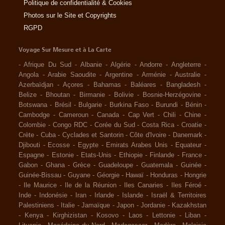
Politique de confidentialité & Cookies
Photos sur le Site et Copyrights
RGPD
Voyage Sur Mesure et à La Carte
-
Afrique Du Sud
-
Albanie
-
Algérie
-
Andorre
-
Angleterre
-
Angola
-
Arabie Saoudite
-
Argentine
-
Arménie
-
Australie
-
Azerbaïdjan
-
Açores
-
Bahamas
-
Baléares
-
Bangladesh
-
Belize
-
Bhoutan
-
Birmanie
-
Bolivie
-
Bosnie-Herzégovine
-
Botswana
-
Brésil
-
Bulgarie
-
Burkina Faso
-
Burundi
-
Bénin
-
Cambodge
-
Cameroun
-
Canada
-
Cap Vert
-
Chili
-
Chine
-
Colombie
-
Congo RDC
-
Corée du Sud
-
Costa Rica
-
Croatie
-
Crète
-
Cuba
-
Cyclades et Santorin
-
Côte d'Ivoire
-
Danemark
-
Djibouti
-
Ecosse
-
Egypte
-
Emirats Arabes Unis
-
Equateur
-
Espagne
-
Estonie
-
Etats-Unis
-
Ethiopie
-
Finlande
-
France
-
Gabon
-
Ghana
-
Grèce
-
Guadeloupe
-
Guatemala
-
Guinée
-
Guinée-Bissau
-
Guyane
-
Géorgie
-
Hawaï
-
Honduras
-
Hongrie
-
Ile Maurice
-
Ile de la Réunion
-
Iles Canaries
-
Iles Féroé
-
Inde
-
Indonésie
-
Iran
-
Irlande
-
Islande
-
Israël & Territoires
Palestiniens
-
Italie
-
Jamaïque
-
Japon
-
Jordanie
-
Kazakhstan
-
Kenya
-
Kirghizistan
-
Kosovo
-
Laos
-
Lettonie
-
Liban
-