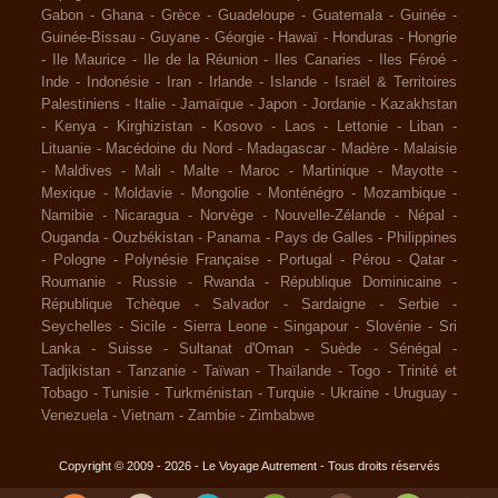
Gabon
-
Ghana
-
Grèce
-
Guadeloupe
-
Guatemala
-
Guinée
-
Guinée-Bissau
-
Guyane
-
Géorgie
-
Hawaï
-
Honduras
-
Hongrie
-
Ile Maurice
-
Ile de la Réunion
-
Iles Canaries
-
Iles Féroé
-
Inde
-
Indonésie
-
Iran
-
Irlande
-
Islande
-
Israël & Territoires
Palestiniens
-
Italie
-
Jamaïque
-
Japon
-
Jordanie
-
Kazakhstan
-
Kenya
-
Kirghizistan
-
Kosovo
-
Laos
-
Lettonie
-
Liban
-
Lituanie
-
Macédoine du Nord
-
Madagascar
-
Madère
-
Malaisie
-
Maldives
-
Mali
-
Malte
-
Maroc
-
Martinique
-
Mayotte
-
Mexique
-
Moldavie
-
Mongolie
-
Monténégro
-
Mozambique
-
Namibie
-
Nicaragua
-
Norvège
-
Nouvelle-Zélande
-
Népal
-
Ouganda
-
Ouzbékistan
-
Panama
-
Pays de Galles
-
Philippines
-
Pologne
-
Polynésie Française
-
Portugal
-
Pérou
-
Qatar
-
Roumanie
-
Russie
-
Rwanda
-
République Dominicaine
-
République Tchèque
-
Salvador
-
Sardaigne
-
Serbie
-
Seychelles
-
Sicile
-
Sierra Leone
-
Singapour
-
Slovénie
-
Sri
Lanka
-
Suisse
-
Sultanat d'Oman
-
Suède
-
Sénégal
-
Tadjikistan
-
Tanzanie
-
Taïwan
-
Thaïlande
-
Togo
-
Trinité et
Tobago
-
Tunisie
-
Turkménistan
-
Turquie
-
Ukraine
-
Uruguay
-
Venezuela
-
Vietnam
-
Zambie
-
Zimbabwe
Copyright © 2009 - 2026 - Le Voyage Autrement - Tous droits réservés