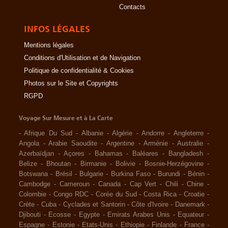
Contacts
INFOS LÉGALES
Mentions légales
Conditions d'Utilisation et de Navigation
Politique de confidentialité & Cookies
Photos sur le Site et Copyrights
RGPD
Voyage Sur Mesure et à La Carte
-
Afrique Du Sud
-
Albanie
-
Algérie
-
Andorre
-
Angleterre
-
Angola
-
Arabie Saoudite
-
Argentine
-
Arménie
-
Australie
-
Azerbaïdjan
-
Açores
-
Bahamas
-
Baléares
-
Bangladesh
-
Belize
-
Bhoutan
-
Birmanie
-
Bolivie
-
Bosnie-Herzégovine
-
Botswana
-
Brésil
-
Bulgarie
-
Burkina Faso
-
Burundi
-
Bénin
-
Cambodge
-
Cameroun
-
Canada
-
Cap Vert
-
Chili
-
Chine
-
Colombie
-
Congo RDC
-
Corée du Sud
-
Costa Rica
-
Croatie
-
Crète
-
Cuba
-
Cyclades et Santorin
-
Côte d'Ivoire
-
Danemark
-
Djibouti
-
Ecosse
-
Egypte
-
Emirats Arabes Unis
-
Equateur
-
Espagne
-
Estonie
-
Etats-Unis
-
Ethiopie
-
Finlande
-
France
-