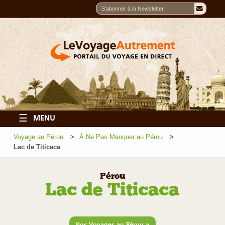
☰
MENU
Voyage au Pérou
À Ne Pas Manquer au Pérou
Lac de Titicaca
Pérou
Lac de Titicaca
»
Nos Voyages au Pérou