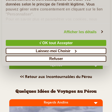
Figurant parmi les sept nouvelles merveilles du monde élues
données selon le principe de l'intérêt légitime. Vous
en 2007, le site de Machu Picchu fait partie des destinations
pouvez gérer votre consentement en cliquant sur le lien
"Personnaliser".
sud-américaines les plus fascinantes. Des ruines incas de
Pour en savoir plus et paramétrer vos cookies, nous
toute beauté, datant du 15ème siècle, émergent entre les
vous invitons à consulter notre
politique en matière de
(...)
confidentialité et de cookies
.
Afficher les détails
Lire la suite
≻
√ OK tout Accepter
Laissez-moi Choisir
La Réserve nationale de Pacaya-Samiria
Refuser
Iquitos
<< Retour aux Incontournables du Pérou
Quelques Idées de Voyages au Pérou
Regards Andins