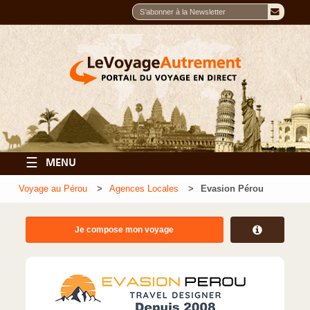
☰
MENU
Voyage au Pérou
Agences Locales
Evasion Pérou
Je compose mon voyage