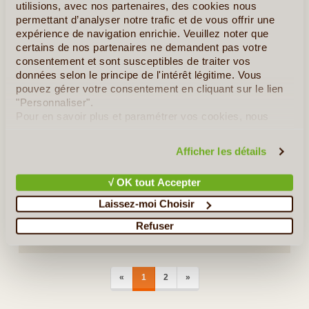
utilisions, avec nos partenaires, des cookies nous
Ce voyage de 9 jours vous emmène au cœur des paysages
permettant d’analyser notre trafic et de vous offrir une
emblématiques et des cultures fascinantes du Pérou. De la
expérience de navigation enrichie. Veuillez noter que
vibrante Lima aux ruelles chargées d’histoire de Cusco, en
certains de nos partenaires ne demandent pas votre
passant par les villages colorés de la (...)
consentement et sont susceptibles de traiter vos
données selon le principe de l'intérêt légitime. Vous
pouvez gérer votre consentement en cliquant sur le lien
En détail
≻
"Personnaliser".
Pour en savoir plus et paramétrer vos cookies, nous
La Magie des Andes du Pérou A la Bolivie...
vous invitons à consulter notre
politique en matière de
confidentialité et de cookies
.
Des Andes Péruviennes à L’Essentiel du Chili
Afficher les détails
Les Incontournables et la Côte Pacifique
√ OK tout Accepter
Regards Andins
Laissez-moi Choisir
Refuser
Aventures Amazoniennes au Pérou
PREVIOUS
NEXT
«
1
2
»