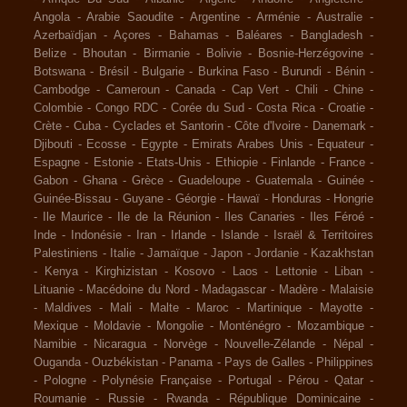
Angola
-
Arabie Saoudite
-
Argentine
-
Arménie
-
Australie
-
Azerbaïdjan
-
Açores
-
Bahamas
-
Baléares
-
Bangladesh
-
Belize
-
Bhoutan
-
Birmanie
-
Bolivie
-
Bosnie-Herzégovine
-
Botswana
-
Brésil
-
Bulgarie
-
Burkina Faso
-
Burundi
-
Bénin
-
Cambodge
-
Cameroun
-
Canada
-
Cap Vert
-
Chili
-
Chine
-
Colombie
-
Congo RDC
-
Corée du Sud
-
Costa Rica
-
Croatie
-
Crète
-
Cuba
-
Cyclades et Santorin
-
Côte d'Ivoire
-
Danemark
-
Djibouti
-
Ecosse
-
Egypte
-
Emirats Arabes Unis
-
Equateur
-
Espagne
-
Estonie
-
Etats-Unis
-
Ethiopie
-
Finlande
-
France
-
Gabon
-
Ghana
-
Grèce
-
Guadeloupe
-
Guatemala
-
Guinée
-
Guinée-Bissau
-
Guyane
-
Géorgie
-
Hawaï
-
Honduras
-
Hongrie
-
Ile Maurice
-
Ile de la Réunion
-
Iles Canaries
-
Iles Féroé
-
Inde
-
Indonésie
-
Iran
-
Irlande
-
Islande
-
Israël & Territoires
Palestiniens
-
Italie
-
Jamaïque
-
Japon
-
Jordanie
-
Kazakhstan
-
Kenya
-
Kirghizistan
-
Kosovo
-
Laos
-
Lettonie
-
Liban
-
Lituanie
-
Macédoine du Nord
-
Madagascar
-
Madère
-
Malaisie
-
Maldives
-
Mali
-
Malte
-
Maroc
-
Martinique
-
Mayotte
-
Mexique
-
Moldavie
-
Mongolie
-
Monténégro
-
Mozambique
-
Namibie
-
Nicaragua
-
Norvège
-
Nouvelle-Zélande
-
Népal
-
Ouganda
-
Ouzbékistan
-
Panama
-
Pays de Galles
-
Philippines
-
Pologne
-
Polynésie Française
-
Portugal
-
Pérou
-
Qatar
-
Roumanie
-
Russie
-
Rwanda
-
République Dominicaine
-