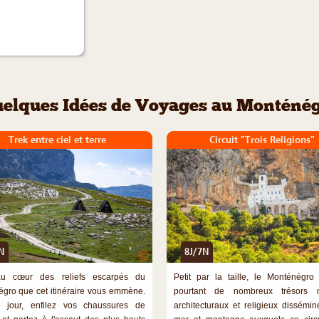
elques Idées de Voyages au Monténé
Trek entre ciel et terre
Circuit "Trois Religions"
N
8J/7N
©
au cœur des reliefs escarpés du
Petit par la taille, le Monténégro
gro que cet itinéraire vous emmène.
pourtant de nombreux trésors na
 jour, enfilez vos chaussures de
architecturaux et religieux dissémin