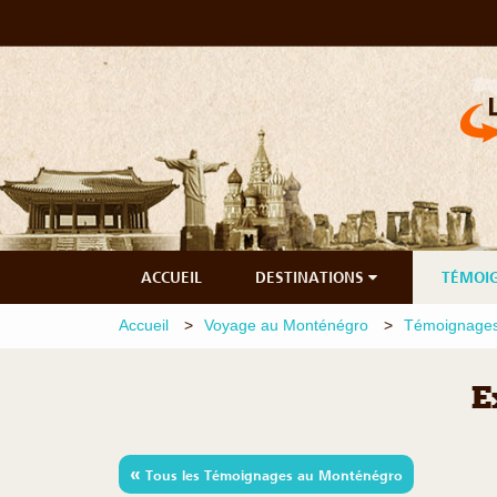
ACCUEIL
DESTINATIONS
TÉMOI
Accueil
Voyage au Monténégro
Témoignages
E
«
Tous les Témoignages au Monténégro