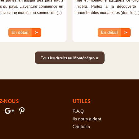
et partez à l'assaut des plus hauts
mer et montagne auxquels ce circ
s du pays. L'aventure commence en
initiera. Partez à la découverte
 avec une montée au sommet du (...)
innombrables monastères (dont le (...
En détail
≻
En détail
≻
»
Tous les circuits au Monténégro
Z-NOUS
UTILES
F.A.Q
Ils nous aident
Contacts