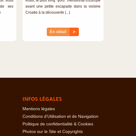
uit vous
Kotor, le plus long "fjord" méridional d'Europe
 de ses
avant une petite escapade dans la voisine
)
Croatie à la découverte (...)
En détail
≻
INFOS LÉGALES
Mentions légales
Conditions d'Utilisation et de Navigation
Politique de confidentialité & Cookies
Photos sur le Site et Copyrights