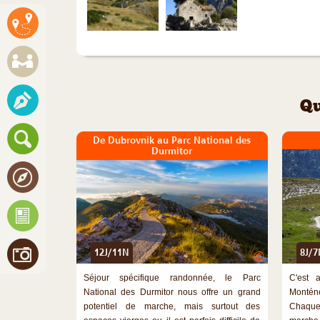
Qu
De Dubrovnik au Parc National des
Durmitor
12J/11N
8J/7
©
Séjour spécifique randonnée, le Parc
C'est 
National des Durmitor nous offre un grand
Monténé
potentiel de marche, mais surtout des
Chaque