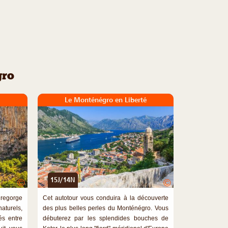
gro
Le Monténégro en Liberté
15J/14N
©
©
 regorge
Cet autotour vous conduira à la découverte
turels,
des plus belles perles du Monténégro. Vous
és entre
débuterez par les splendides bouches de