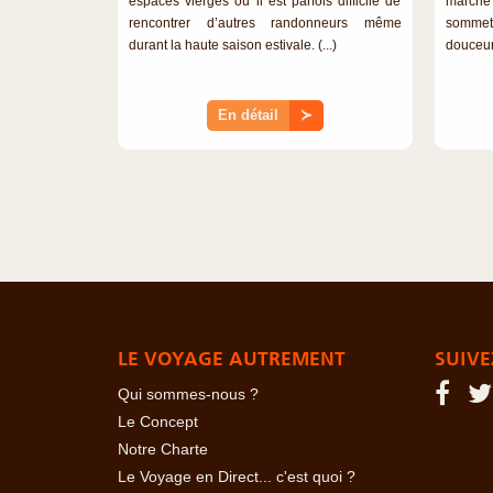
espaces vierges ou il est parfois difficile de
marche 
rencontrer d’autres randonneurs même
sommet
durant la haute saison estivale. (...)
douceur
En détail
≻
LE VOYAGE AUTREMENT
SUIVE
Qui sommes-nous ?
Le Concept
Notre Charte
Le Voyage en Direct... c'est quoi ?