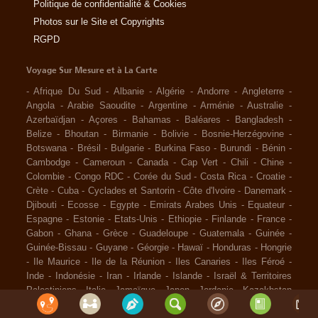
Politique de confidentialité & Cookies
Photos sur le Site et Copyrights
RGPD
Voyage Sur Mesure et à La Carte
-
Afrique Du Sud
-
Albanie
-
Algérie
-
Andorre
-
Angleterre
-
Angola
-
Arabie Saoudite
-
Argentine
-
Arménie
-
Australie
-
Azerbaïdjan
-
Açores
-
Bahamas
-
Baléares
-
Bangladesh
-
Belize
-
Bhoutan
-
Birmanie
-
Bolivie
-
Bosnie-Herzégovine
-
Botswana
-
Brésil
-
Bulgarie
-
Burkina Faso
-
Burundi
-
Bénin
-
Cambodge
-
Cameroun
-
Canada
-
Cap Vert
-
Chili
-
Chine
-
Colombie
-
Congo RDC
-
Corée du Sud
-
Costa Rica
-
Croatie
-
Crète
-
Cuba
-
Cyclades et Santorin
-
Côte d'Ivoire
-
Danemark
-
Djibouti
-
Ecosse
-
Egypte
-
Emirats Arabes Unis
-
Equateur
-
Espagne
-
Estonie
-
Etats-Unis
-
Ethiopie
-
Finlande
-
France
-
Gabon
-
Ghana
-
Grèce
-
Guadeloupe
-
Guatemala
-
Guinée
-
Guinée-Bissau
-
Guyane
-
Géorgie
-
Hawaï
-
Honduras
-
Hongrie
-
Ile Maurice
-
Ile de la Réunion
-
Iles Canaries
-
Iles Féroé
-
Inde
-
Indonésie
-
Iran
-
Irlande
-
Islande
-
Israël & Territoires
Palestiniens
-
Italie
-
Jamaïque
-
Japon
-
Jordanie
-
Kazakhstan
-
Kenya
-
Kirghizistan
-
Kosovo
-
Laos
-
Lettonie
-
Liban
-