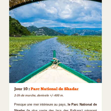
©
Jour 10
:
Parc National de Skadar
2-3h de marche, denivele +/- 400 m.
Presque une mer intérieure au pays,
le Parc National de
Skadar
(le plus vaste des lacs des Balkans) séparant