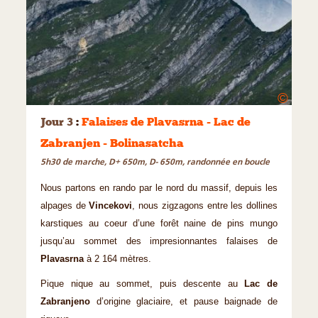
©
Jour 3
:
Falaises de Plavasrna - Lac de
Zabranjen - Bolinasatcha
5h30 de marche, D+ 650m, D- 650m, randonnée en boucle
Nous partons en rando par le nord du massif, depuis les
alpages de
Vincekovi
, nous zigzagons entre les dollines
karstiques au coeur d’une forêt naine de pins mungo
jusqu’au sommet des impresionnantes falaises de
Plavasrna
à 2 164 mètres.
Pique nique au sommet, puis descente au
Lac de
Zabranjeno
d’origine glaciaire, et pause baignade de