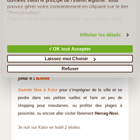
données selon le principe de l'intérêt légitime. Vous
pouvez gérer votre consentement en cliquant sur le lien
"Personnaliser".
Pour en savoir plus et paramétrer vos cookies, nous
vous invitons à consulter notre
politique en matière de
confidentialité et de cookies
.
Afficher les détails
√ OK tout Accepter
Laissez-moi Choisir
©
Refuser
Jour 8
:
Kotor
Journée libre à Kotor
pour s’imprégner de la ville et se
perdre dans ses petites ruelles et faire un peu de
shopping pour mesdames, ou profiter des plages à
proximité, ou encore aller visiter librement
Herceg-Novi.
3e nuit sur Kotor en hotêl 2 étoiles.