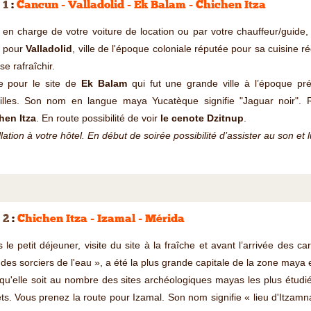
 1
:
Cancun - Valladolid - Ek Balam - Chichen Itza
 en charge de votre voiture de location ou par votre chauffeur/guide
e pour
Valladolid
, ville de l'époque coloniale réputée pour sa cuisine 
se rafraîchir.
e pour le site de
Ek Balam
qui fut une grande ville à l’époque pré
illes. Son nom en langue maya Yucatèque signifie "Jaguar noir". R
hen Itza
. En route possibilité de voir
le cenote Dzitnup
.
llation à votre hôtel. En début de soirée possibilité d’assister au son et 
 2
:
Chichen Itza - Izamal - Mérida
 le petit déjeuner, visite du site à la fraîche et avant l’arrivée des ca
 des sorciers de l'eau », a été la plus grande capitale de la zone maya
qu'elle soit au nombre des sites archéologiques mayas les plus étudiés
ts. Vous prenez la route pour Izamal. Son nom signifie « lieu d'Itzamna 