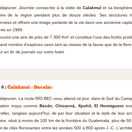
 déjeuner. Journée consacrée à la visite de
Calakmul
et sa biosphère
stoire de la région pendant plus de douze siècles. Ses structures 
rvées et offrent une image parlante de la vie dans une ancienne capi
rée en 1989.
couvre une aire de près de 7.300 Km² et constitue l’une des forêts protég
and nombre d’espèces rares tant au niveau de la faune que de la flore
r en fin de journée sur votre hotel.
 8
:
Calakmul - Bacalar
 déjeuner
.
La route RÍO BEC vous attend ce jour, dans le Sud du Cam
lisation maya comme
Becán, Chicanná, Xpuhil, El Hormiguero
exe
relles, rangées aujourd'hui, de par leur situation et le style de leur 
toire, situé à moins de 100 km de la frontière du Guatemala, plus de 50 
t de cités florissantes entre les années 500 à 800 après J.-C. L'archi