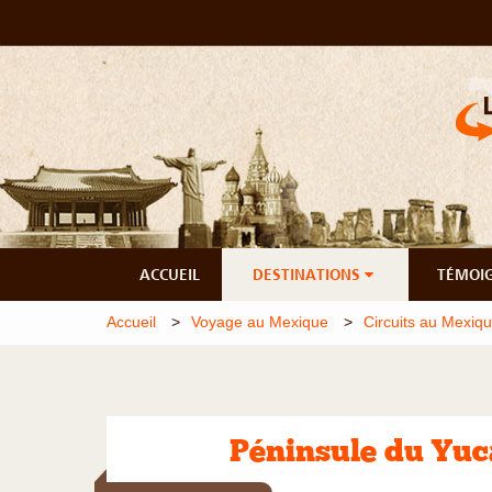
ACCUEIL
DESTINATIONS
TÉMOI
Accueil
Voyage au Mexique
Circuits au Mexiq
Péninsule du Yuc