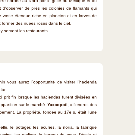
erre bordée au Nord par le golfe du Mexique et au
'observer de près les colonies de flamants qui
te vaste étendue riche en plancton et en larves de
t former des nuées roses dans le ciel.
y servent les restaurants.
n vous aurez l’opportunité de visiter l’hacienda
tán.
i prit fin lorsque les haciendas furent divisées en
apparition sur le marché.
Yaxcopoil
, « l'endroit des
pement. La propriété, fondée au 17e s, était l'une
e, le potager, les écuries, la noria, la fabrique
asins, les ateliers, le bureau de paye, l'école et