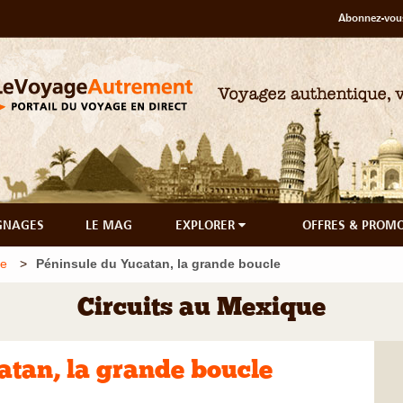
Abonnez-vous
GNAGES
LE MAG
EXPLORER
OFFRES & PROM
ue
Péninsule du Yucatan, la grande boucle
Circuits au Mexique
atan, la grande boucle