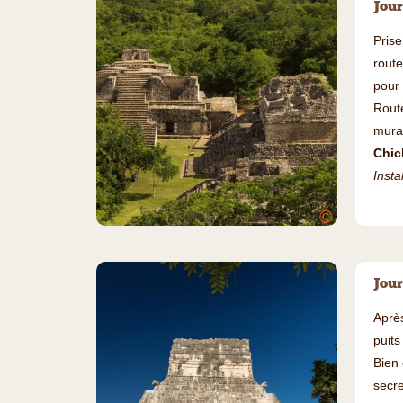
Jour
Prise
rout
pour 
Rout
mura
Chic
Insta
©
Jour
Après
puits
Bien 
secre