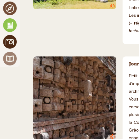
©
l'inf
Les i
(« ré
Insta
Jour
Petit
d'im
archi
Vous
cors
plusi
la Co
Grâce
©
ensem