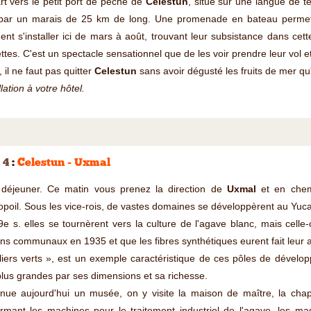
t vers le petit port de pêche de
Celestun
, situé sur une langue de t
par un marais de 25 km de long. Une promenade en bateau permet d
ent s'installer ici de mars à août, trouvant leur subsistance dans cet
ttes. C'est un spectacle sensationnel que de les voir prendre leur vol e
, il ne faut pas quitter
Celestun
sans avoir dégusté les fruits de mer qu'
llation à votre hôtel.
 4
:
Celestun - Uxmal
t déjeuner. Ce matin vous prenez la direction de
Uxmal
et en chemi
poil. Sous les vice-rois, de vastes domaines se développèrent au Yuca
e s. elles se tournèrent vers la culture de l'agave blanc, mais celle-c
ins communaux en 1935 et que les fibres synthétiques eurent fait leur 
iers verts », est un exemple caractéristique de ces pôles de dévelop
lus grandes par ses dimensions et sa richesse.
ue aujourd'hui un musée, on y visite la maison de maître, la chapell
rmant les machines pour le traitement industriel de l'agave, les mag