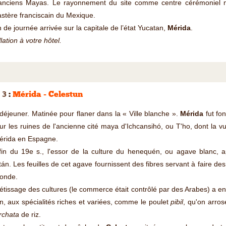
anciens Mayas. Le rayonnement du site comme centre cérémoniel may
stère franciscain du Mexique.
n de journée arrivée sur la capitale de l’état Yucatan,
Mérida
.
llation à votre hôtel.
 3
:
Mérida - Celestun
 déjeuner. Matinée pour flaner dans la « Ville blanche ».
Mérida
fut fo
 sur les ruines de l'ancienne cité maya d'Ichcansihó, ou T'ho, dont la 
érida en Espagne.
fin du 19e s., l'essor de la culture du henequén, ou agave blanc, a
án. Les feuilles de cet agave fournissent des fibres servant à faire de
onde.
tissage des cultures (le commerce était contrôlé par des Arabes) a enrich
n, aux spécialités riches et variées, comme le poulet
pibil
, qu'on arros
rchata
de riz.