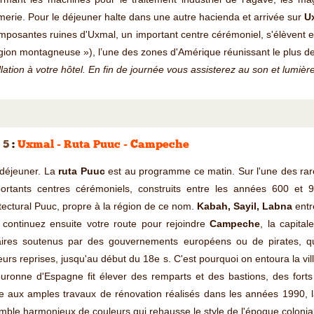
irmerie. Pour le déjeuner halte dans une autre hacienda et arrivée sur
U
mposantes ruines d'Uxmal, un important centre cérémoniel, s'élèvent 
gion montagneuse »), l’une des zones d'Amérique réunissant le plus de
llation à votre hôtel. En fin de journée vous assisterez au son et lumières
 5
:
Uxmal - Ruta Puuc - Campeche
 déjeuner. La
ruta Puuc
est au programme ce matin. Sur l'une des rare
portants centres cérémoniels, construits entre les années 600 et 9
tectural Puuc, propre à la région de ce nom.
Kabah, Sayil, Labna
entre
 continuez ensuite votre route pour rejoindre
Campeche
, la capital
aires soutenus par des gouvernements européens ou de pirates, qui d
eurs reprises, jusqu'au début du 18e s. C'est pourquoi on entoura la vil
uronne d'Espagne fit élever des remparts et des bastions, des forts 
 aux amples travaux de rénovation réalisés dans les années 1990, la 
ble harmonieux de couleurs qui rehausse le style de l'époque colonia