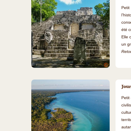
Petit
l'hi
conse
été c
Elle 
un gr
Retou
©
Jour
Petit
civi
cultu
terri
autan