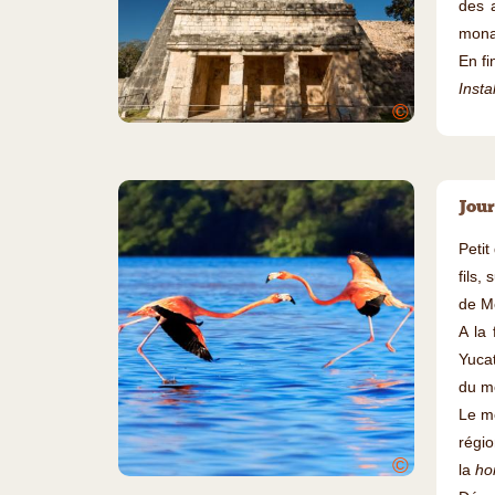
des 
mona
En fi
Insta
©
Jour
Petit
fils,
de M
A la 
Yucat
du m
Le mé
régio
©
la
ho