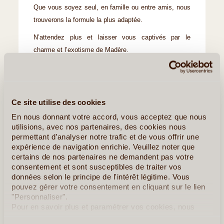
Que vous soyez seul, en famille ou entre amis, nous
trouverons la formule la plus adaptée.
N’attendez plus et laisser vous captivés par le
charme et l’exotisme de Madère.
Sandrine Gallo
Ce site utilise des cookies
En nous donnant votre accord, vous acceptez que nous
utilisions, avec nos partenaires, des cookies nous
Idées de Voyages à Madère
permettant d’analyser notre trafic et de vous offrir une
expérience de navigation enrichie. Veuillez noter que
Idées de Circuits
certains de nos partenaires ne demandent pas votre
Terra Lusitania - Madère
consentement et sont susceptibles de traiter vos
données selon le principe de l'intérêt légitime. Vous
pouvez gérer votre consentement en cliquant sur le lien
Madère en Liberté
"Personnaliser".
Pour en savoir plus et paramétrer vos cookies, nous
vous invitons à consulter notre
politique en matière de