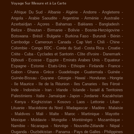
Voyage Sur Mesure et à La Carte
-
Afrique Du Sud
-
Albanie
-
Algérie
-
Andorre
-
Angleterre
-
Angola
-
Arabie Saoudite
-
Argentine
-
Arménie
-
Australie
-
Azerbaïdjan
-
Açores
-
Bahamas
-
Baléares
-
Bangladesh
-
Belize
-
Bhoutan
-
Birmanie
-
Bolivie
-
Bosnie-Herzégovine
-
Botswana
-
Brésil
-
Bulgarie
-
Burkina Faso
-
Burundi
-
Bénin
-
Cambodge
-
Cameroun
-
Canada
-
Cap Vert
-
Chili
-
Chine
-
Colombie
-
Congo RDC
-
Corée du Sud
-
Costa Rica
-
Croatie
-
Crète
-
Cuba
-
Cyclades et Santorin
-
Côte d'Ivoire
-
Danemark
-
Djibouti
-
Ecosse
-
Egypte
-
Emirats Arabes Unis
-
Equateur
-
Espagne
-
Estonie
-
Etats-Unis
-
Ethiopie
-
Finlande
-
France
-
Gabon
-
Ghana
-
Grèce
-
Guadeloupe
-
Guatemala
-
Guinée
-
Guinée-Bissau
-
Guyane
-
Géorgie
-
Hawaï
-
Honduras
-
Hongrie
-
Ile Maurice
-
Ile de la Réunion
-
Iles Canaries
-
Iles Féroé
-
Inde
-
Indonésie
-
Iran
-
Irlande
-
Islande
-
Israël & Territoires
Palestiniens
-
Italie
-
Jamaïque
-
Japon
-
Jordanie
-
Kazakhstan
-
Kenya
-
Kirghizistan
-
Kosovo
-
Laos
-
Lettonie
-
Liban
-
Lituanie
-
Macédoine du Nord
-
Madagascar
-
Madère
-
Malaisie
-
Maldives
-
Mali
-
Malte
-
Maroc
-
Martinique
-
Mayotte
-
Mexique
-
Moldavie
-
Mongolie
-
Monténégro
-
Mozambique
-
Namibie
-
Nicaragua
-
Norvège
-
Nouvelle-Zélande
-
Népal
-
Ouganda
-
Ouzbékistan
-
Panama
-
Pays de Galles
-
Philippines