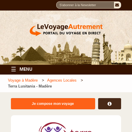
☰
MENU
Voyage à Madère
Agences Locales
Terra Lusitania - Madère
Je compose mon voyage