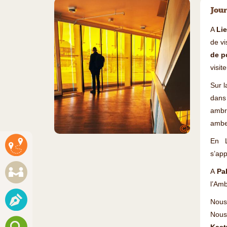
Jour
A
Li
de vi
de p
visit
Sur l
dans
ambre
amber
©
En L
s’app
A
Pa
l’Amb
Nous 
Nous