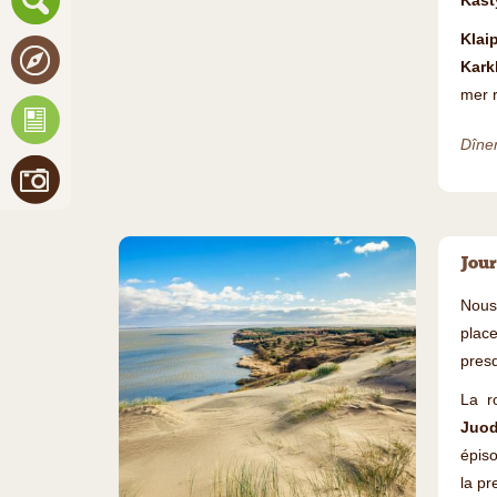
Kast
Klai
Kark
mer r
Dîner
Jour
Nous 
plac
presq
La r
Juod
épiso
la pr