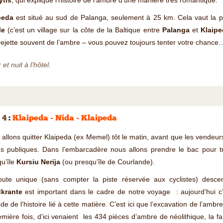
ytis
, qui explique l’histoire de l’ambre d’une manière très romantique.
peda
est situé au sud de Palanga, seulement à 25 km. Cela vaut la pe
le
(c’est un village sur la côte de la Baltique entre
Palanga
et
Klaip
ejette souvent de l’ambre – vous pouvez toujours tenter votre chance
 et nuit à l’hôtel.
 4
:
Klaipeda - Nida - Klaipeda
allons quitter Klaipeda (ex Memel) tôt le matin, avant que les vendeur
es publiques. Dans l’embarcadère nous allons prendre le bac pour tr
u’île
Kursiu Nerija
(ou presqu’île de Courlande).
oute unique (sans compter la piste réservée aux cyclistes) desce
krante
est important dans le cadre de notre voyage : aujourd’hui c’
de de l’histoire lié à cette matière. C’est ici que l’excavation de l’a
emière fois, d’ici venaient les 434 pièces d’ambre de néolithique, la 