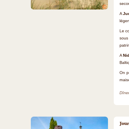
secon
©
A
Ju
légen
Le co
sous 
patri
A
Ni
Balti
On p
maiso
Dîner
Jour