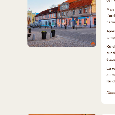
ce n
Mais
L’arc
harmo
Après
temps
©
Kuld
subsi
étage
La va
au mo
Kuld
Dîner