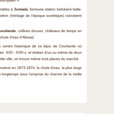
 européen ».
éables à
Jurmala
, fameuse station balnéaire balte.
béton (héritage de l’époque soviétique) coexistent
Courlande
: collines douces, châteaux de temps en
a chute d’eau d’Abava).
 le centre historique de ce bijou de Courlande où
 en XVII - XVIII s. et dotées d’un ou même de deux
etite ville, on trouve même trois places du marché.
struit en 1873-1874, la chute d’eau, la plus large
p longtemps sous l’emprise du charme de la vieille