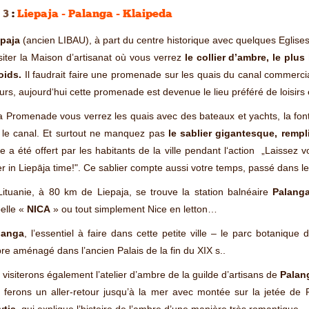
 3
:
Liepaja - Palanga - Klaipeda
epaja
(ancien LIBAU), à part du centre historique avec quelques Eglises 
siter la Maison d’artisanat où vous verrez
le collier d’ambre, le pl
oids.
Il faudrait faire une promenade sur les quais du canal commercia
eurs, aujourd‘hui cette promenade est devenue le lieu préféré de loisirs 
a Promenade vous verrez les quais avec des bateaux et yachts, la fon
 le canal. Et surtout ne manquez pas
le sablier gigantesque, rempl
 a été offert par les habitants de la ville pendant l‘action „Laissez
 in Liepāja time!". Ce sablier compte aussi votre temps, passé dans l
ituanie, à 80 km de Liepaja, se trouve la station balnéaire
Palang
elle «
NICA
» ou tout simplement Nice en letton…
langa
, l’essentiel à faire dans cette petite ville – le parc botanique 
re aménagé dans l’ancien Palais de la fin du XIX s..
visiterons également l’atelier d’ambre de la guilde d’artisans de
Palan
 ferons un aller-retour jusqu’à la mer avec montée sur la jetée de