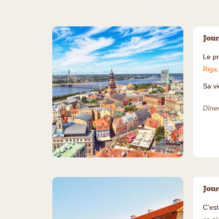
Jour
Le pr
Riga
.
Sa vi
Dîner
©
Jour
C’est