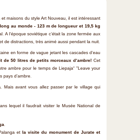
et maisons du style Art Nouveau, il est intéressant
us long au monde - 123 m de longueur et 19,5 kg
l. A l‘époque soviétique c‘était la zone fermée aux
et de distractions, très animé aussi pendant la nuit.
taine en forme de vague jetant les cascades d‘eau
it de 50 litres de petits morceaux d‘ambre!
Cet
 votre ambre pour le temps de Liepaja“ "Leave your
es pays d’ambre.
a
. Mais avant vous allez passer par le village qui
dans lequel il faudrait visiter le Musée National de
ga
.
 Palanga et
la visite du monument de Jurate et