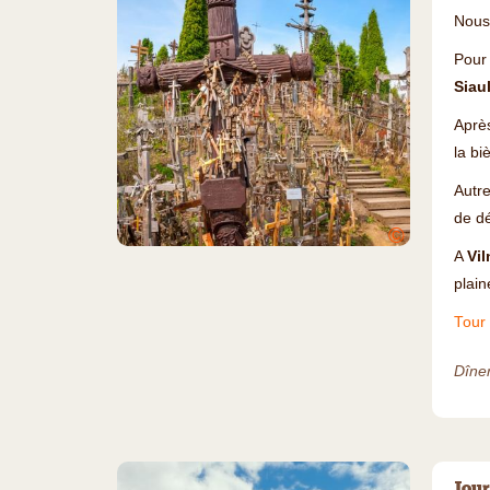
Nous 
Pour 
Siaul
Après
la bi
Autre
de dé
©
A
Vil
plain
Tour 
Dîner
Jour