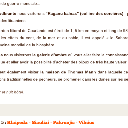
de guerre mondiale...
odkrante
nous visiterons
“Raganu kalnas” (colline des sorcières)
- 
des lituaniens.
rdon littoral de Courlande est étroit de 1, 5 km en moyen et long de 9
les effets du vent, de la mer et du sable, il est appelé « le Sahar
moine mondial de la biosphère.
da
nous visiterons
la galerie d’ambre
où vous aller faire la connaissan
que et aller avoir la possibilité d’acheter des bijoux de très haute valeur 
eut également visiter
la maison de Thomas Mann
dans laquelle ce
ns traditionnelles de pêcheurs, se promener dans les dunes sur les sen
 et nuit hôtel.
 5
:
Klaipeda - Siauliai - Pakruojis - Vilnius