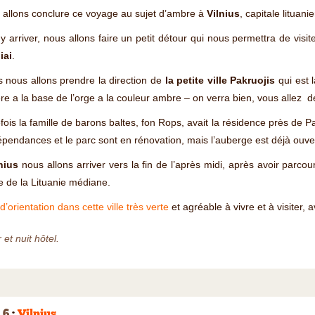
allons conclure ce voyage au sujet d’ambre à
Vilnius
, capitale lituani
y arriver, nous allons faire un petit détour qui nous permettra de visite
iai
.
 nous allons prendre la direction de
la petite ville Pakruojis
qui est 
ère a la base de l’orge a la couleur ambre – on verra bien, vous allez d
fois la famille de barons baltes, fon Rops, avait la résidence près de 
pendances et le parc sont en rénovation, mais l’auberge est déjà ouv
nius
nous allons arriver vers la fin de l’après midi, après avoir parco
e de la Lituanie médiane.
d’orientation dans cette ville très verte
et agréable à vivre et à visiter, 
 et nuit hôtel.
 6
:
Vilnius