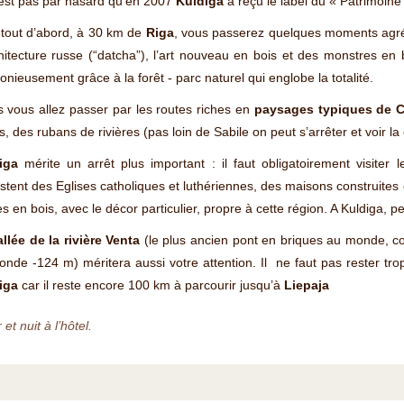
’est pas par hasard qu’en 2007
Kuldiga
a reçu le label du « Patrimoine
 tout d’abord, à 30 km de
Riga
, vous passerez quelques moments agr
hitecture russe (“datcha”), l’art nouveau en bois et des monstres en 
nieusement grâce à la forêt - parc naturel qui englobe la totalité.
 vous allez passer par les routes riches en
paysages typiques de 
, des rubans de rivières (pas loin de Sabile on peut s’arrêter et voir l
iga
mérite un arrêt plus important : il faut obligatoirement visiter
stent des Eglises catholiques et luthériennes, des maisons construites
s en bois, avec le décor particulier, propre à cette région. A Kuldiga, p
llée de la rivière Venta
(le plus ancien pont en briques au monde, con
nde -124 m) méritera aussi votre attention. Il ne faut pas rester tro
iga
car il reste encore 100 km à parcourir jusqu’à
Liepaja
 et nuit à l’hôtel.