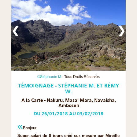
❮
❯
©Stéphanie M.
- Tous Droits Réservés
TÉMOIGNAGE - STÉPHANIE M. ET RÉMY
W.
A la Carte - Nakuru, Masai Mara, Navaisha,
Amboseli
DU 26/01/2018 AU 03/02/2018
Bonjour
Super safari de 8 jours créé sur mesure par Mireille