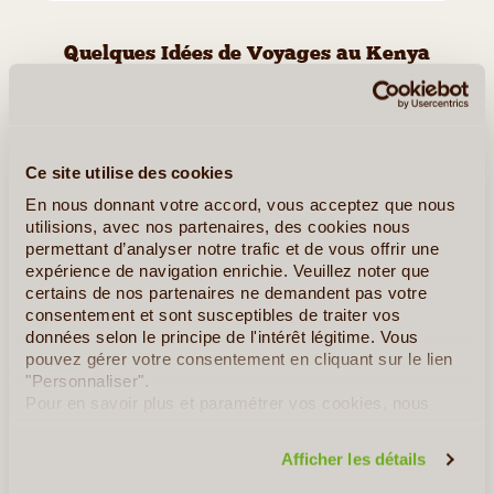
Quelques Idées de Voyages au Kenya
Vallée du Rift, Solio Game Reserve et Maasai Mara
Ce site utilise des cookies
En nous donnant votre accord, vous acceptez que nous
utilisions, avec nos partenaires, des cookies nous
permettant d’analyser notre trafic et de vous offrir une
expérience de navigation enrichie. Veuillez noter que
certains de nos partenaires ne demandent pas votre
consentement et sont susceptibles de traiter vos
données selon le principe de l'intérêt légitime. Vous
pouvez gérer votre consentement en cliquant sur le lien
"Personnaliser".
12J/11N
©
Pour en savoir plus et paramétrer vos cookies, nous
vous invitons à consulter notre
politique en matière de
Un circuit qui permet de découvrir de beaux parcs très connus
confidentialité et de cookies
.
comme Nakuru et Masai Mara mais aussi les Aberdares moins
Afficher les détails
fréquentés et moins touristiques. Visite d’une région rurale
(vallée de Subukia), avec rencontre de ses habitants, visite (...)