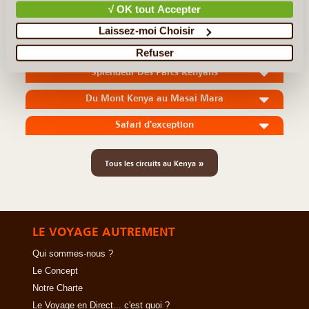
√ OK tout Accepter
Laissez-moi Choisir
En détail
≻
Refuser
Splendeur Des Parcs Kenyans
Du Mont Kenya au Masai Mara
Safari d'exception
»
Tous les circuits au Kenya
LE VOYAGE AUTREMENT
Qui sommes-nous ?
Le Concept
Notre Charte
Le Voyage en Direct... c'est quoi ?