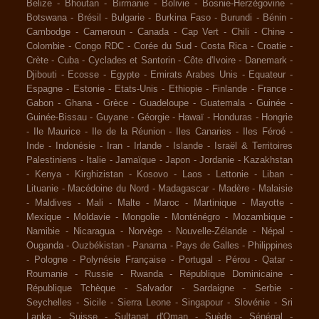
Belize
-
Bhoutan
-
Birmanie
-
Bolivie
-
Bosnie-Herzégovine
-
Botswana
-
Brésil
-
Bulgarie
-
Burkina Faso
-
Burundi
-
Bénin
-
Cambodge
-
Cameroun
-
Canada
-
Cap Vert
-
Chili
-
Chine
-
Colombie
-
Congo RDC
-
Corée du Sud
-
Costa Rica
-
Croatie
-
Crète
-
Cuba
-
Cyclades et Santorin
-
Côte d'Ivoire
-
Danemark
-
Djibouti
-
Ecosse
-
Egypte
-
Emirats Arabes Unis
-
Equateur
-
Espagne
-
Estonie
-
Etats-Unis
-
Ethiopie
-
Finlande
-
France
-
Gabon
-
Ghana
-
Grèce
-
Guadeloupe
-
Guatemala
-
Guinée
-
Guinée-Bissau
-
Guyane
-
Géorgie
-
Hawaï
-
Honduras
-
Hongrie
-
Ile Maurice
-
Ile de la Réunion
-
Iles Canaries
-
Iles Féroé
-
Inde
-
Indonésie
-
Iran
-
Irlande
-
Islande
-
Israël & Territoires
Palestiniens
-
Italie
-
Jamaïque
-
Japon
-
Jordanie
-
Kazakhstan
-
Kenya
-
Kirghizistan
-
Kosovo
-
Laos
-
Lettonie
-
Liban
-
Lituanie
-
Macédoine du Nord
-
Madagascar
-
Madère
-
Malaisie
-
Maldives
-
Mali
-
Malte
-
Maroc
-
Martinique
-
Mayotte
-
Mexique
-
Moldavie
-
Mongolie
-
Monténégro
-
Mozambique
-
Namibie
-
Nicaragua
-
Norvège
-
Nouvelle-Zélande
-
Népal
-
Ouganda
-
Ouzbékistan
-
Panama
-
Pays de Galles
-
Philippines
-
Pologne
-
Polynésie Française
-
Portugal
-
Pérou
-
Qatar
-
Roumanie
-
Russie
-
Rwanda
-
République Dominicaine
-
République Tchèque
-
Salvador
-
Sardaigne
-
Serbie
-
Seychelles
-
Sicile
-
Sierra Leone
-
Singapour
-
Slovénie
-
Sri
Lanka
-
Suisse
-
Sultanat d'Oman
-
Suède
-
Sénégal
-