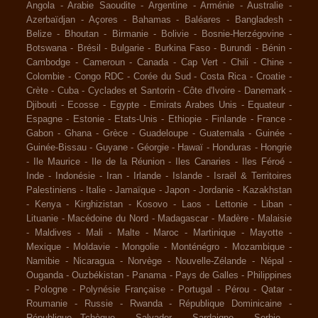
Angola
-
Arabie Saoudite
-
Argentine
-
Arménie
-
Australie
-
Azerbaïdjan
-
Açores
-
Bahamas
-
Baléares
-
Bangladesh
-
Belize
-
Bhoutan
-
Birmanie
-
Bolivie
-
Bosnie-Herzégovine
-
Botswana
-
Brésil
-
Bulgarie
-
Burkina Faso
-
Burundi
-
Bénin
-
Cambodge
-
Cameroun
-
Canada
-
Cap Vert
-
Chili
-
Chine
-
Colombie
-
Congo RDC
-
Corée du Sud
-
Costa Rica
-
Croatie
-
Crète
-
Cuba
-
Cyclades et Santorin
-
Côte d'Ivoire
-
Danemark
-
Djibouti
-
Ecosse
-
Egypte
-
Emirats Arabes Unis
-
Equateur
-
Espagne
-
Estonie
-
Etats-Unis
-
Ethiopie
-
Finlande
-
France
-
Gabon
-
Ghana
-
Grèce
-
Guadeloupe
-
Guatemala
-
Guinée
-
Guinée-Bissau
-
Guyane
-
Géorgie
-
Hawaï
-
Honduras
-
Hongrie
-
Ile Maurice
-
Ile de la Réunion
-
Iles Canaries
-
Iles Féroé
-
Inde
-
Indonésie
-
Iran
-
Irlande
-
Islande
-
Israël & Territoires
Palestiniens
-
Italie
-
Jamaïque
-
Japon
-
Jordanie
-
Kazakhstan
-
Kenya
-
Kirghizistan
-
Kosovo
-
Laos
-
Lettonie
-
Liban
-
Lituanie
-
Macédoine du Nord
-
Madagascar
-
Madère
-
Malaisie
-
Maldives
-
Mali
-
Malte
-
Maroc
-
Martinique
-
Mayotte
-
Mexique
-
Moldavie
-
Mongolie
-
Monténégro
-
Mozambique
-
Namibie
-
Nicaragua
-
Norvège
-
Nouvelle-Zélande
-
Népal
-
Ouganda
-
Ouzbékistan
-
Panama
-
Pays de Galles
-
Philippines
-
Pologne
-
Polynésie Française
-
Portugal
-
Pérou
-
Qatar
-
Roumanie
-
Russie
-
Rwanda
-
République Dominicaine
-