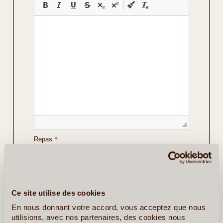
Repas
*
Vos Préférences
Avec Guide
Ce site utilise des cookies
Avec Voiture de Location
En nous donnant votre accord, vous acceptez que nous
utilisions, avec nos partenaires, des cookies nous
Détails sur le voyage envisagé
*