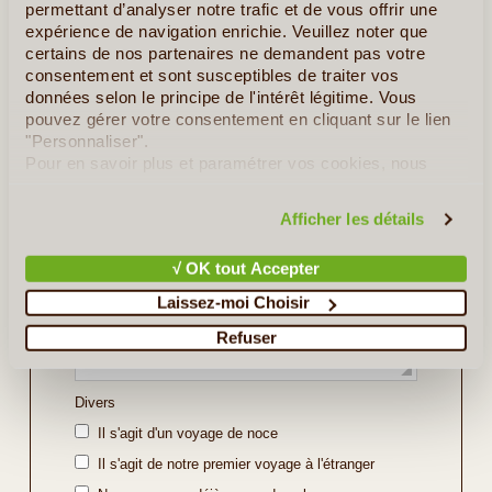
permettant d’analyser notre trafic et de vous offrir une
Indiquez ici les régions ou sites que vous souhaitez
expérience de navigation enrichie. Veuillez noter que
découvrir ou bien l'itinéraire souhaité (soyez le plus
certains de nos partenaires ne demandent pas votre
précis possible).
consentement et sont susceptibles de traiter vos
données selon le principe de l'intérêt légitime. Vous
pouvez gérer votre consentement en cliquant sur le lien
"Personnaliser".
Pour en savoir plus et paramétrer vos cookies, nous
vous invitons à consulter notre
politique en matière de
confidentialité et de cookies
.
Afficher les détails
√ OK tout Accepter
Laissez-moi Choisir
Refuser
Divers
Il s'agit d'un voyage de noce
Il s'agit de notre premier voyage à l'étranger