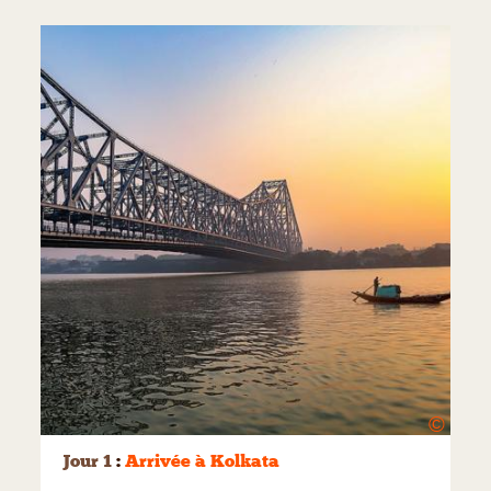
©
Jour 1
:
Arrivée à Kolkata