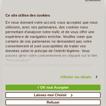
Ce site utilise des cookies
En nous donnant votre accord, vous acceptez que nous
utilisions, avec nos partenaires, des cookies nous
permettant d’analyser notre trafic et de vous offrir une
expérience de navigation enrichie. Veuillez noter que
certains de nos partenaires ne demandent pas votre
©
consentement et sont susceptibles de traiter vos
données selon le principe de l'intérêt légitime. Vous
Jour 6
:
Gopalpur - Rayagada
pouvez gérer votre consentement en cliquant sur le lien
Distance : 220 Kms / 5h
"Personnaliser".
Pour en savoir plus et paramétrer vos cookies, nous
Petit-déjeuner à l’hôtel puis départ direction
Rayagada
.
vous invitons à consulter notre
politique en matière de
confidentialité et de cookies
.
En cours de route, visite des villages tribaux
Kumuti
,
Afficher les détails
Saura
et
desia kondh
.
√ OK tout Accepter
Déjeuner.
Visite des sources d’eau de Taptani
et
Laissez-moi Choisir
découverte des tisseurs.
Refuser
Diner et nuit à l'hôtel.