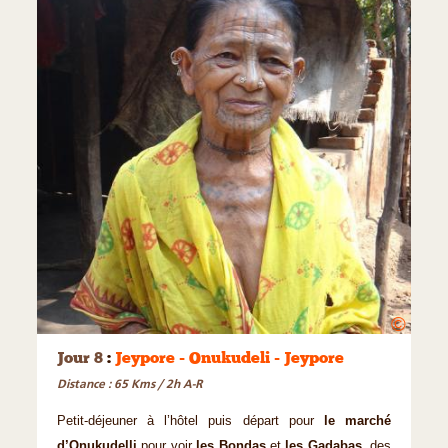
©
Jour 8
:
Jeypore - Onukudeli - Jeypore
Distance : 65 Kms / 2h A-R
Petit-déjeuner à l’hôtel puis départ pour
le marché
d’Onukudelli
pour voir
les Bondas
et
les Gadabas
, des