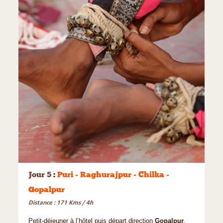
©
Jour 5
:
Puri - Raghurajpur - Chilka -
Gopalpur
Distance : 171 Kms / 4h
Petit-déjeuner à l’hôtel puis départ direction
Gopalpur
.