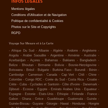
INFOS LÉGALES
Mentions légales
Conditions d'Utilisation et de Navigation
Politique de confidentialité & Cookies
Photos sur le Site et Copyrights
RGPD
Voyage Sur Mesure et à La Carte
-
Afrique Du Sud
-
Albanie
-
Algérie
-
Andorre
-
Angleterre
-
Angola
-
Arabie Saoudite
-
Argentine
-
Arménie
-
Australie
-
Azerbaïdjan
-
Açores
-
Bahamas
-
Baléares
-
Bangladesh
-
Belize
-
Bhoutan
-
Birmanie
-
Bolivie
-
Bosnie-Herzégovine
-
Botswana
-
Brésil
-
Bulgarie
-
Burkina Faso
-
Burundi
-
Bénin
-
Cambodge
-
Cameroun
-
Canada
-
Cap Vert
-
Chili
-
Chine
-
Colombie
-
Congo RDC
-
Corée du Sud
-
Costa Rica
-
Croatie
-
Crète
-
Cuba
-
Cyclades et Santorin
-
Côte d'Ivoire
-
Danemark
-
Djibouti
-
Ecosse
-
Egypte
-
Emirats Arabes Unis
-
Equateur
-
Espagne
-
Estonie
-
Etats-Unis
-
Ethiopie
-
Finlande
-
France
-
Gabon
-
Ghana
-
Grèce
-
Guadeloupe
-
Guatemala
-
Guinée
-
Guinée-Bissau
-
Guyane
-
Géorgie
-
Hawaï
-
Honduras
-
Hongrie