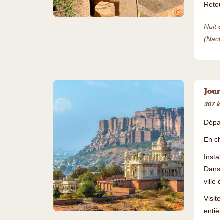
Reto
©
Nuit 
(Nac
Jour
307 k
Dépa
En ch
Insta
Dans 
ville
Visi
©
entiè