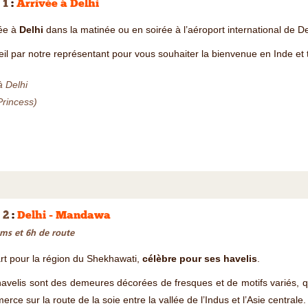
 1
:
Arrivée à Delhi
vée à
Delhi
dans la matinée ou en soirée à l’aéroport international de De
il par notre représentant pour vous souhaiter la bienvenue en Inde et tr
à Delhi
Princess)
 2
:
Delhi - Mandawa
ms et 6h de route
t pour la région du Shekhawati,
célèbre pour ses havelis
.
avelis sont des demeures décorées de fresques et de motifs variés, q
rce sur la route de la soie entre la vallée de l’Indus et l’Asie centrale.