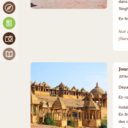
dans 
©
Singh
En fi
Nuit 
(Nar
Jour
331km
Dépa
En ro
Insta
En fi
des c