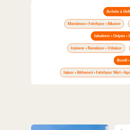
Arrivée à Del
Mandawa - Fatehpur - Bikaner
Jaisalmer - Osiyan -
Jojawar - Ranakpur - Udaipur
Bundi -
Jaipur - Abhaneri - Fatehpur Sikri - Ag