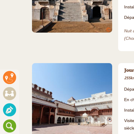
Insta
Dépar
©
Nuit
(Cho
Jour
255km
Dépa
En ch
Insta
Visi
siècl