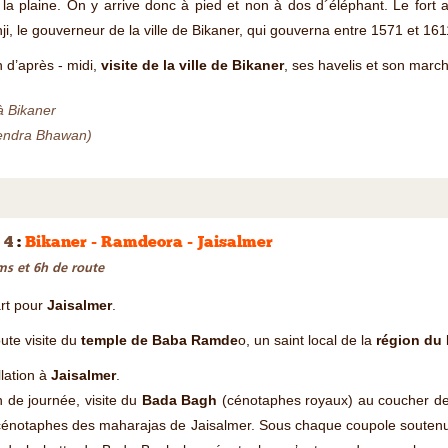
la plaine. On y arrive donc à pied et non à dos d´éléphant. Le fort a
ji, le gouverneur de la ville de Bikaner, qui gouverna entre 1571 et 161
n d’après - midi,
visite de la ville de Bikaner
, ses havelis et son march
à Bikaner
endra Bhawan)
 4
:
Bikaner - Ramdeora - Jaisalmer
s et 6h de route
rt pour
Jaisalmer
.
ute visite du
temple de Baba Ramde
o, un saint local de la
région du
llation à
Jaisalmer
.
n de journée, visite du
Bada Bagh
(cénotaphes royaux) au coucher de
énotaphes des maharajas de Jaisalmer. Sous chaque coupole soutenue p