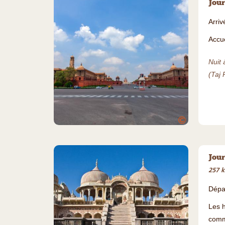
Jour
Arri
Accue
Nuit 
(Taj 
©
Jour
257 k
Dépar
Les h
comme