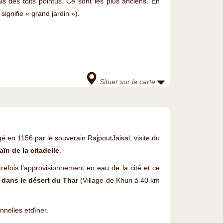
 des toits pointus. Ce sont les plus anciens. En
ignifie « grand jardin »).
Situer sur la carte
gé en 1156 par le souverain RajpoutJaisal, visite du
aïn de la citadelle
.
trefois l’approvisionnement en eau de la cité et ce
dans le désert du Thar
(Village de Khuri à 40 km
nnelles etdîner.