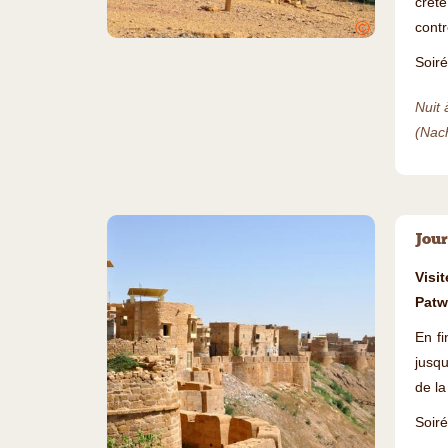
crête
©
contr
Soiré
Nuit 
(Nac
Jour
Visi
Patw
En fi
jusqu
de la 
Soiré