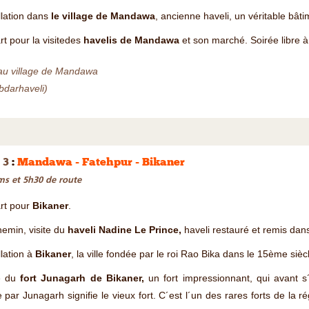
llation dans
le village de Mandawa
, ancienne haveli, un véritable bât
t pour la visitedes
havelis de Mandawa
et son marché. Soirée libre à 
 au village de Mandawa
bdarhaveli)
 3
:
Mandawa - Fatehpur - Bikaner
s et 5h30 de route
rt pour
Bikaner
.
emin, visite du
haveli Nadine Le Prince,
haveli restauré et remis dans 
llation à
Bikaner
, la ville fondée par le roi Rao Bika dans le 15ème siè
te du
fort Junagarh de Bikaner,
un fort impressionnant, qui avant 
e par Junagarh signifie le vieux fort. C´est l´un des rares forts de la r