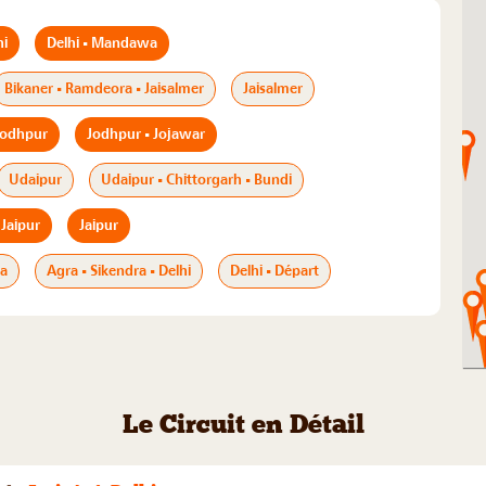
hi
Delhi - Mandawa
Bikaner - Ramdeora - Jaisalmer
Jaisalmer
 Jodhpur
Jodhpur - Jojawar
Udaipur
Udaipur - Chittorgarh - Bundi
 Jaipur
Jaipur
ra
Agra - Sikendra - Delhi
Delhi - Départ
Le Circuit en Détail