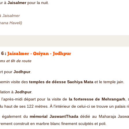
ur à
Jaisalmer
pour la nuit.
à Jaisalmer
hana Haveli)
 6
:
Jaisalmer - Osiyan - Jodhpur
ms et 6h de route
rt pour
Jodhpur
.
emin visite des
temples de déesse Sachiya Mata
et le temple jain.
llation à
Jodhpur
.
l’après-midi départ pour la visite de
la forteresse de Mehrangarh
, 
 du haut de ses 122 mètres. À l'intérieur de celui-ci se trouve un palais
te également du
mémorial JaswantThada
dédié au Maharaja Jaswan
rement construit en marbre blanc finement sculptés et poli.