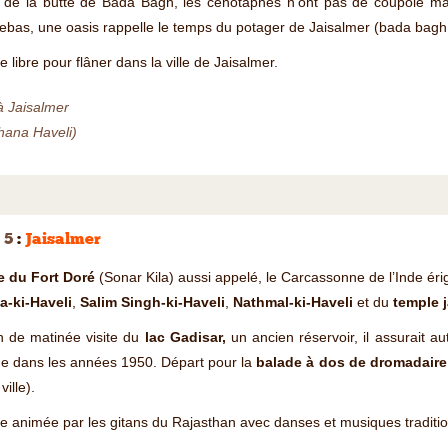
 de la butte de Bada Bagh, les cénotaphes n’ont pas de coupole mais
ebas, une oasis rappelle le temps du potager de Jaisalmer (bada bagh s
e libre pour flâner dans la ville de Jaisalmer.
à Jaisalmer
hana Haveli)
 5
:
Jaisalmer
te du Fort Doré
(Sonar Kila) aussi appelé, le Carcassonne de l’Inde éri
a-ki-Haveli
,
Salim Singh-ki-Haveli
,
Nathmal-ki-Haveli
et du
temple j
n de matinée visite du
lac Gadisar,
un ancien réservoir, il assurait au
e dans les années 1950. Départ pour la
balade à dos de dromadaire 
ville).
e animée par les gitans du Rajasthan avec danses et musiques traditio