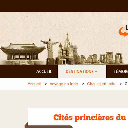
ACCUEIL
DESTINATIONS
TÉMOI
Accueil
Voyage en Inde
Circuits en Inde
C
Cités princières d