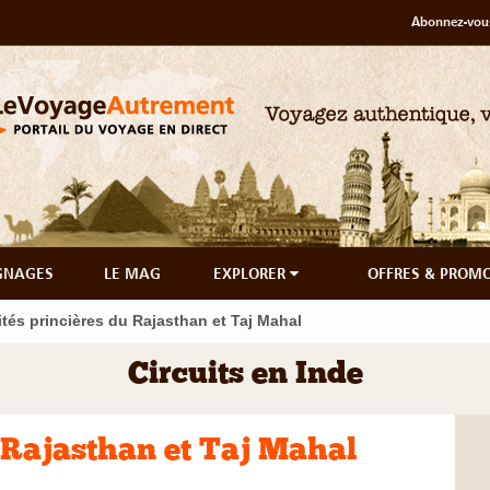
Abonnez-vous
GNAGES
LE MAG
EXPLORER
OFFRES & PROM
ités princières du Rajasthan et Taj Mahal
Circuits en Inde
u Rajasthan et Taj Mahal