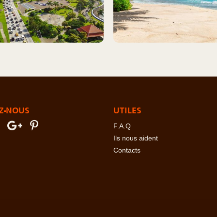
Z-NOUS
UTILES
F.A.Q
Ils nous aident
Contacts