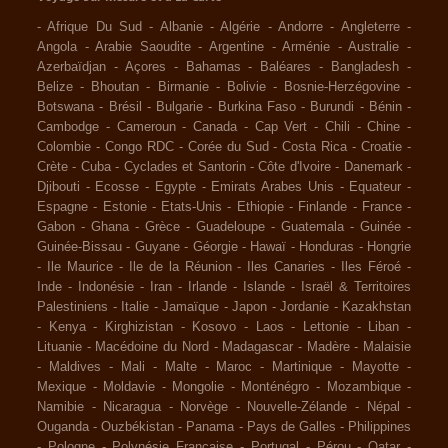
-
Afrique Du Sud
-
Albanie
-
Algérie
-
Andorre
-
Angleterre
-
Angola
-
Arabie Saoudite
-
Argentine
-
Arménie
-
Australie
-
Azerbaïdjan
-
Açores
-
Bahamas
-
Baléares
-
Bangladesh
-
Belize
-
Bhoutan
-
Birmanie
-
Bolivie
-
Bosnie-Herzégovine
-
Botswana
-
Brésil
-
Bulgarie
-
Burkina Faso
-
Burundi
-
Bénin
-
Cambodge
-
Cameroun
-
Canada
-
Cap Vert
-
Chili
-
Chine
-
Colombie
-
Congo RDC
-
Corée du Sud
-
Costa Rica
-
Croatie
-
Crète
-
Cuba
-
Cyclades et Santorin
-
Côte d'Ivoire
-
Danemark
-
Djibouti
-
Ecosse
-
Egypte
-
Emirats Arabes Unis
-
Equateur
-
Espagne
-
Estonie
-
Etats-Unis
-
Ethiopie
-
Finlande
-
France
-
Gabon
-
Ghana
-
Grèce
-
Guadeloupe
-
Guatemala
-
Guinée
-
Guinée-Bissau
-
Guyane
-
Géorgie
-
Hawaï
-
Honduras
-
Hongrie
-
Ile Maurice
-
Ile de la Réunion
-
Iles Canaries
-
Iles Féroé
-
Inde
-
Indonésie
-
Iran
-
Irlande
-
Islande
-
Israël & Territoires
Palestiniens
-
Italie
-
Jamaïque
-
Japon
-
Jordanie
-
Kazakhstan
-
Kenya
-
Kirghizistan
-
Kosovo
-
Laos
-
Lettonie
-
Liban
-
Lituanie
-
Macédoine du Nord
-
Madagascar
-
Madère
-
Malaisie
-
Maldives
-
Mali
-
Malte
-
Maroc
-
Martinique
-
Mayotte
-
Mexique
-
Moldavie
-
Mongolie
-
Monténégro
-
Mozambique
-
Namibie
-
Nicaragua
-
Norvège
-
Nouvelle-Zélande
-
Népal
-
Ouganda
-
Ouzbékistan
-
Panama
-
Pays de Galles
-
Philippines
-
Pologne
-
Polynésie Française
-
Portugal
-
Pérou
-
Qatar
-