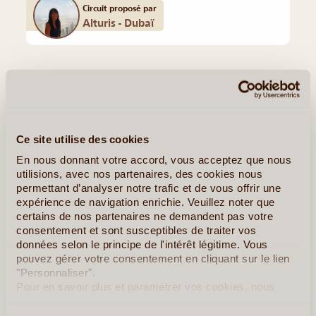
Circuit proposé par
Alturis - Dubaï
Quelques Idées de Voyages aux Emirats
Arabes Unis
Le Grand Tour des Emirats Arabes Unis
Ce site utilise des cookies
En nous donnant votre accord, vous acceptez que nous
utilisions, avec nos partenaires, des cookies nous
permettant d’analyser notre trafic et de vous offrir une
expérience de navigation enrichie. Veuillez noter que
certains de nos partenaires ne demandent pas votre
consentement et sont susceptibles de traiter vos
données selon le principe de l'intérêt légitime. Vous
pouvez gérer votre consentement en cliquant sur le lien
"Personnaliser".
Pour en savoir plus et paramétrer vos cookies, nous
vous invitons à consulter notre
politique en matière de
8J/7N
©
confidentialité et de cookies
.