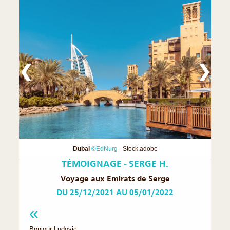
❮
❯
Dubai
©EdNurg
- Stock.adobe
TÉMOIGNAGE - SERGE H.
Voyage aux Emirats de Serge
DU 25/12/2021 AU 05/01/2022
Bonjour Ludovic,