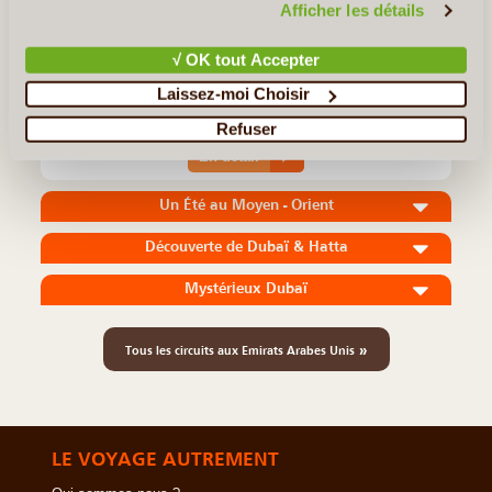
Afficher les détails
Vous rêvez de découvrir les différentes facettes des Emirats
Arabes Unis en multipliant les étapes sur une courte durée ? Cet
√ OK tout Accepter
itinéraire à personnaliser vous permet de visiter les sept Emirats
Arabes Unis et Musandam au cours du même (...)
Laissez-moi Choisir
Refuser
En détail
≻
Un Été au Moyen - Orient
Découverte de Dubaï & Hatta
Mystérieux Dubaï
»
Tous les circuits aux Emirats Arabes Unis
LE VOYAGE AUTREMENT