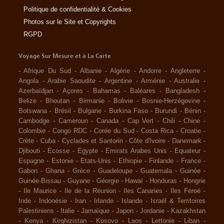
Politique de confidentialité & Cookies
Photos sur le Site et Copyrights
RGPD
Voyage Sur Mesure et à La Carte
-
Afrique Du Sud
-
Albanie
-
Algérie
-
Andorre
-
Angleterre
-
Angola
-
Arabie Saoudite
-
Argentine
-
Arménie
-
Australie
-
Azerbaïdjan
-
Açores
-
Bahamas
-
Baléares
-
Bangladesh
-
Belize
-
Bhoutan
-
Birmanie
-
Bolivie
-
Bosnie-Herzégovine
-
Botswana
-
Brésil
-
Bulgarie
-
Burkina Faso
-
Burundi
-
Bénin
-
Cambodge
-
Cameroun
-
Canada
-
Cap Vert
-
Chili
-
Chine
-
Colombie
-
Congo RDC
-
Corée du Sud
-
Costa Rica
-
Croatie
-
Crète
-
Cuba
-
Cyclades et Santorin
-
Côte d'Ivoire
-
Danemark
-
Djibouti
-
Ecosse
-
Egypte
-
Emirats Arabes Unis
-
Equateur
-
Espagne
-
Estonie
-
Etats-Unis
-
Ethiopie
-
Finlande
-
France
-
Gabon
-
Ghana
-
Grèce
-
Guadeloupe
-
Guatemala
-
Guinée
-
Guinée-Bissau
-
Guyane
-
Géorgie
-
Hawaï
-
Honduras
-
Hongrie
-
Ile Maurice
-
Ile de la Réunion
-
Iles Canaries
-
Iles Féroé
-
Inde
-
Indonésie
-
Iran
-
Irlande
-
Islande
-
Israël & Territoires
Palestiniens
-
Italie
-
Jamaïque
-
Japon
-
Jordanie
-
Kazakhstan
-
Kenya
-
Kirghizistan
-
Kosovo
-
Laos
-
Lettonie
-
Liban
-