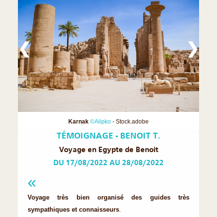
❮
❯
Karnak
©Alipko
- Stock.adobe
TÉMOIGNAGE - BENOIT T.
Voyage en Egypte de Benoit
DU 17/08/2022 AU 28/08/2022
Voyage très bien organisé des guides très
sympathiques et connaisseurs
.