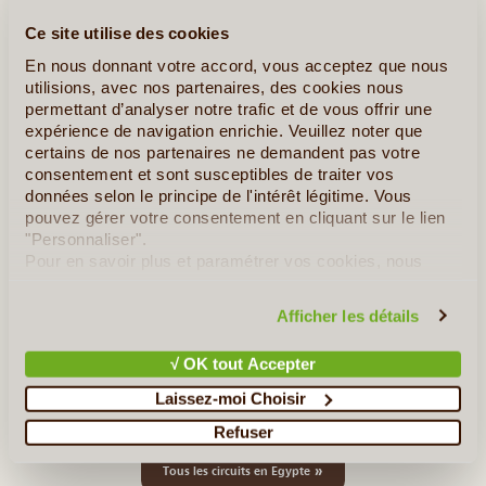
Ce site utilise des cookies
En nous donnant votre accord, vous acceptez que nous
utilisions, avec nos partenaires, des cookies nous
permettant d’analyser notre trafic et de vous offrir une
10J/9N
©
expérience de navigation enrichie. Veuillez noter que
Abordez l’Egypte par Le Caire, sa capitale mégalopole. Visitez le
certains de nos partenaires ne demandent pas votre
grand site de Guizèh avec ses 3 Pyramides, le Sphinx ainsi que
consentement et sont susceptibles de traiter vos
le Grand Musée du Caire. Ensuite découvrez la Haute Egypte et
données selon le principe de l'intérêt légitime. Vous
ses trésors, ainsi que les temples monumentaux (...)
pouvez gérer votre consentement en cliquant sur le lien
"Personnaliser".
Pour en savoir plus et paramétrer vos cookies, nous
En détail
≻
vous invitons à consulter notre
politique en matière de
confidentialité et de cookies
.
Afficher les détails
Séjour Balnéaire à la carte sur la Mer Rouge
√ OK tout Accepter
Merveilles et Trésors d’Egypte
Laissez-moi Choisir
Richesses Culturelles et Paysages Grandioses
Refuser
»
Tous les circuits en Egypte