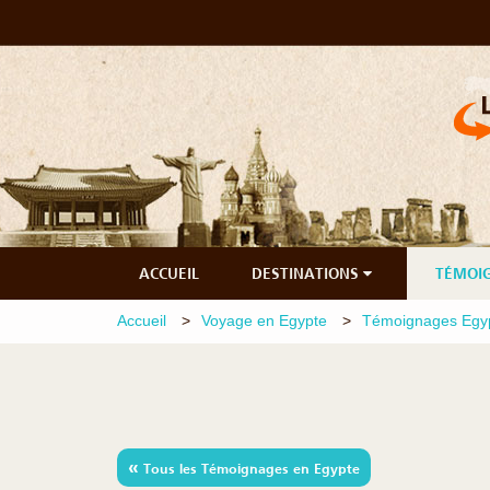
ACCUEIL
DESTINATIONS
TÉMOI
Accueil
Voyage en Egypte
Témoignages Egy
«
Tous les Témoignages en Egypte