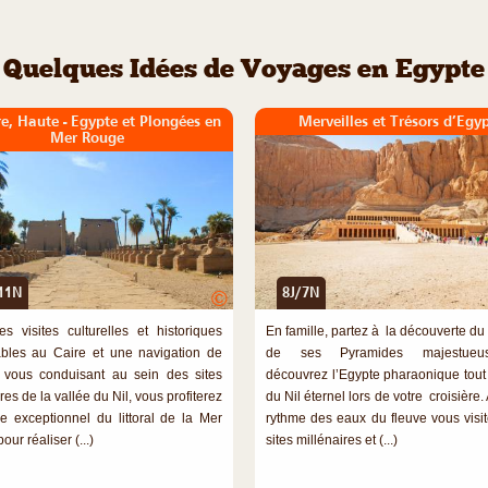
Quelques Idées de Voyages en Egypte
re, Haute - Egypte et Plongées en
Merveilles et Trésors d’Egy
Mer Rouge
11N
8J/7N
©
es visites culturelles et historiques
En famille, partez à la découverte du
ables au Caire et une navigation de
de ses Pyramides majestueu
vous conduisant au sein des sites
découvrez l’Egypte pharaonique tout
res de la vallée du Nil, vous profiterez
du Nil éternel lors de votre croisière
e exceptionnel du littoral de la Mer
rythme des eaux du fleuve vous visit
ur réaliser (...)
sites millénaires et (...)