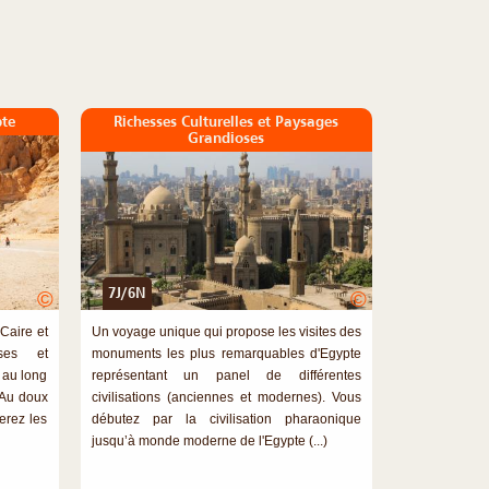
pte
Richesses Culturelles et Paysages
Grandioses
7J/6N
©
©
 Caire et
Un voyage unique qui propose les visites des
ses et
monuments les plus remarquables d'Egypte
 au long
représentant un panel de différentes
. Au doux
civilisations (anciennes et modernes). Vous
erez les
débutez par la civilisation pharaonique
jusqu’à monde moderne de l'Egypte (...)