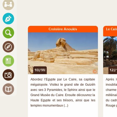
Croisière Anoukis
Le Cai
10J/9N
12J/
©
Abordez l’Egypte par Le Caire, sa capitale
Après l
mégalopole. Visitez le grand site de Guizèh
inoubli
avec ses 3 Pyramides, le Sphinx ainsi que le
charme 
Grand Musée du Caire. Ensuite découvrez la
millénai
Haute Egypte et ses trésors, ainsi que les
du cadr
temples monumentaux (...)
Rouge po