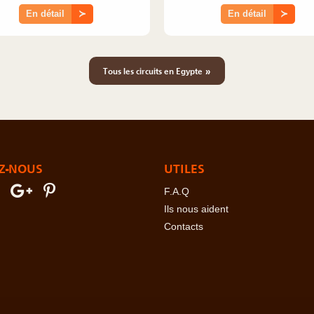
En détail
≻
En détail
≻
»
Tous les circuits en Egypte
Z-NOUS
UTILES
F.A.Q
Ils nous aident
Contacts