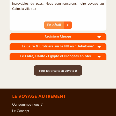
incroyables du pays. Nous commencerons notre voyage au
Caire, la ville (...)
En détail
≻
Croisière Cheops
Le Caire & Croisière sur le Nil en "Dahabeya"
Le Caire, Haute - Egypte et Plongées en Mer Rouge
»
Tous les circuits en Egypte
LE VOYAGE AUTREMENT
Qui sommes-nous ?
Le Concept