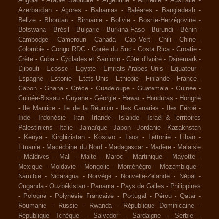
Angola
-
Arabie Saoudite
-
Argentine
-
Arménie
-
Australie
-
Azerbaïdjan
-
Açores
-
Bahamas
-
Baléares
-
Bangladesh
-
Belize
-
Bhoutan
-
Birmanie
-
Bolivie
-
Bosnie-Herzégovine
-
Botswana
-
Brésil
-
Bulgarie
-
Burkina Faso
-
Burundi
-
Bénin
-
Cambodge
-
Cameroun
-
Canada
-
Cap Vert
-
Chili
-
Chine
-
Colombie
-
Congo RDC
-
Corée du Sud
-
Costa Rica
-
Croatie
-
Crète
-
Cuba
-
Cyclades et Santorin
-
Côte d'Ivoire
-
Danemark
-
Djibouti
-
Ecosse
-
Egypte
-
Emirats Arabes Unis
-
Equateur
-
Espagne
-
Estonie
-
Etats-Unis
-
Ethiopie
-
Finlande
-
France
-
Gabon
-
Ghana
-
Grèce
-
Guadeloupe
-
Guatemala
-
Guinée
-
Guinée-Bissau
-
Guyane
-
Géorgie
-
Hawaï
-
Honduras
-
Hongrie
-
Ile Maurice
-
Ile de la Réunion
-
Iles Canaries
-
Iles Féroé
-
Inde
-
Indonésie
-
Iran
-
Irlande
-
Islande
-
Israël & Territoires
Palestiniens
-
Italie
-
Jamaïque
-
Japon
-
Jordanie
-
Kazakhstan
-
Kenya
-
Kirghizistan
-
Kosovo
-
Laos
-
Lettonie
-
Liban
-
Lituanie
-
Macédoine du Nord
-
Madagascar
-
Madère
-
Malaisie
-
Maldives
-
Mali
-
Malte
-
Maroc
-
Martinique
-
Mayotte
-
Mexique
-
Moldavie
-
Mongolie
-
Monténégro
-
Mozambique
-
Namibie
-
Nicaragua
-
Norvège
-
Nouvelle-Zélande
-
Népal
-
Ouganda
-
Ouzbékistan
-
Panama
-
Pays de Galles
-
Philippines
-
Pologne
-
Polynésie Française
-
Portugal
-
Pérou
-
Qatar
-
Roumanie
-
Russie
-
Rwanda
-
République Dominicaine
-
République Tchèque
-
Salvador
-
Sardaigne
-
Serbie
-