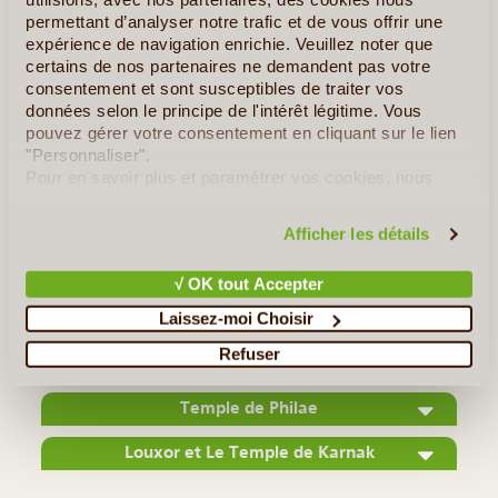
permettant d’analyser notre trafic et de vous offrir une
expérience de navigation enrichie. Veuillez noter que
certains de nos partenaires ne demandent pas votre
consentement et sont susceptibles de traiter vos
données selon le principe de l'intérêt légitime. Vous
pouvez gérer votre consentement en cliquant sur le lien
©
"Personnaliser".
3ème plus grande ville de l'Egypte, et la plus grande de la
Pour en savoir plus et paramétrer vos cookies, nous
vous invitons à consulter notre
politique en matière de
Haute-Egypte, Assouan est située au pied de la vallée du Nil
confidentialité et de cookies
.
à l'extrémité nord du lac Nasser et à environ 130 kilomètre
Afficher les détails
au sud de Louxor. Atteindre Assouan c’est se plonger dans
√ OK tout Accepter
(...)
Laissez-moi Choisir
Lire la suite
≻
Refuser
Temple de Philae
Louxor et Le Temple de Karnak