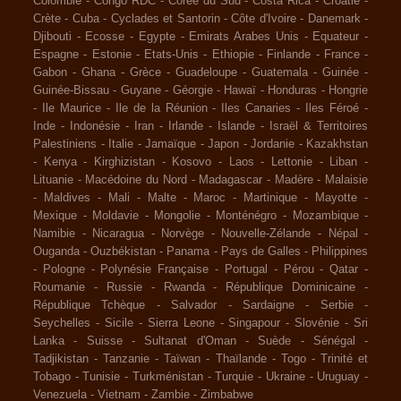
Colombie
-
Congo RDC
-
Corée du Sud
-
Costa Rica
-
Croatie
-
Crète
-
Cuba
-
Cyclades et Santorin
-
Côte d'Ivoire
-
Danemark
-
Djibouti
-
Ecosse
-
Egypte
-
Emirats Arabes Unis
-
Equateur
-
Espagne
-
Estonie
-
Etats-Unis
-
Ethiopie
-
Finlande
-
France
-
Gabon
-
Ghana
-
Grèce
-
Guadeloupe
-
Guatemala
-
Guinée
-
Guinée-Bissau
-
Guyane
-
Géorgie
-
Hawaï
-
Honduras
-
Hongrie
-
Ile Maurice
-
Ile de la Réunion
-
Iles Canaries
-
Iles Féroé
-
Inde
-
Indonésie
-
Iran
-
Irlande
-
Islande
-
Israël & Territoires
Palestiniens
-
Italie
-
Jamaïque
-
Japon
-
Jordanie
-
Kazakhstan
-
Kenya
-
Kirghizistan
-
Kosovo
-
Laos
-
Lettonie
-
Liban
-
Lituanie
-
Macédoine du Nord
-
Madagascar
-
Madère
-
Malaisie
-
Maldives
-
Mali
-
Malte
-
Maroc
-
Martinique
-
Mayotte
-
Mexique
-
Moldavie
-
Mongolie
-
Monténégro
-
Mozambique
-
Namibie
-
Nicaragua
-
Norvège
-
Nouvelle-Zélande
-
Népal
-
Ouganda
-
Ouzbékistan
-
Panama
-
Pays de Galles
-
Philippines
-
Pologne
-
Polynésie Française
-
Portugal
-
Pérou
-
Qatar
-
Roumanie
-
Russie
-
Rwanda
-
République Dominicaine
-
République Tchèque
-
Salvador
-
Sardaigne
-
Serbie
-
Seychelles
-
Sicile
-
Sierra Leone
-
Singapour
-
Slovénie
-
Sri
Lanka
-
Suisse
-
Sultanat d'Oman
-
Suède
-
Sénégal
-
Tadjikistan
-
Tanzanie
-
Taïwan
-
Thaïlande
-
Togo
-
Trinité et
Tobago
-
Tunisie
-
Turkménistan
-
Turquie
-
Ukraine
-
Uruguay
-
Venezuela
-
Vietnam
-
Zambie
-
Zimbabwe