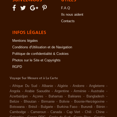
F.A.Q
Ils nous aident
Contacts
INFOS LÉGALES
Mentions légales
Conditions d'Utilisation et de Navigation
Politique de confidentialité & Cookies
Photos sur le Site et Copyrights
RGPD
Voyage Sur Mesure et à La Carte
-
Afrique Du Sud
-
Albanie
-
Algérie
-
Andorre
-
Angleterre
-
Angola
-
Arabie Saoudite
-
Argentine
-
Arménie
-
Australie
-
Azerbaïdjan
-
Açores
-
Bahamas
-
Baléares
-
Bangladesh
-
Belize
-
Bhoutan
-
Birmanie
-
Bolivie
-
Bosnie-Herzégovine
-
Botswana
-
Brésil
-
Bulgarie
-
Burkina Faso
-
Burundi
-
Bénin
-
Cambodge
-
Cameroun
-
Canada
-
Cap Vert
-
Chili
-
Chine
-