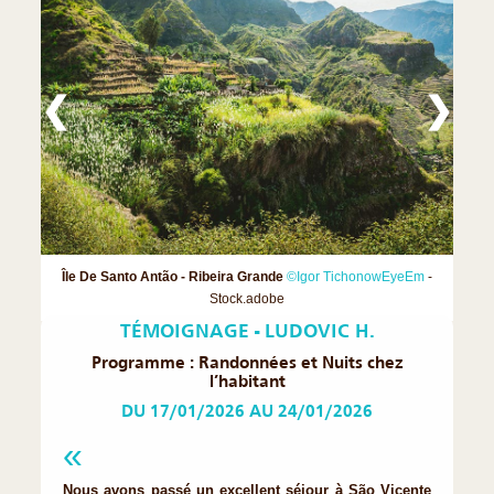
❮
❯
Île De Santo Antão - Ribeira Grande
©Igor TichonowEyeEm
-
Stock.adobe
TÉMOIGNAGE - LUDOVIC H.
Programme : Randonnées et Nuits chez
l’habitant
DU 17/01/2026 AU 24/01/2026
Nous avons passé un excellent séjour à São Vicente