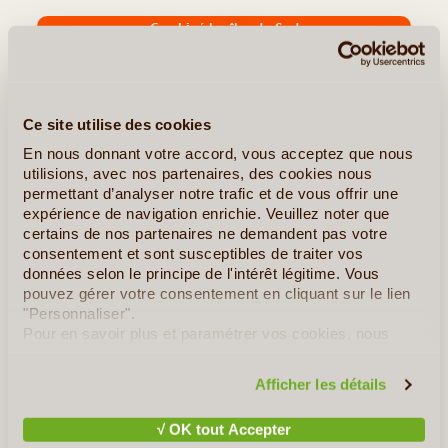
Combiné les îles du Sud
Ce site utilise des cookies
En nous donnant votre accord, vous acceptez que nous
utilisions, avec nos partenaires, des cookies nous
permettant d’analyser notre trafic et de vous offrir une
expérience de navigation enrichie. Veuillez noter que
certains de nos partenaires ne demandent pas votre
consentement et sont susceptibles de traiter vos
données selon le principe de l'intérêt légitime. Vous
14J/13N
©
pouvez gérer votre consentement en cliquant sur le lien
"Personnaliser".
Découvrez les montagnes les plus emblématiques de l’archipel,
Pour en savoir plus et paramétrer vos cookies, nous
de Fogo l’explosive, en passant par Brava la fleurie, pour
vous invitons à consulter notre
politique en matière de
terminer par Santiago l’Africaine. Délicieux mélange entre vie
confidentialité et de cookies
.
locale et rurale, des rencontres inoubliables au fil (...)
Afficher les détails
√ OK tout Accepter
En détail
≻